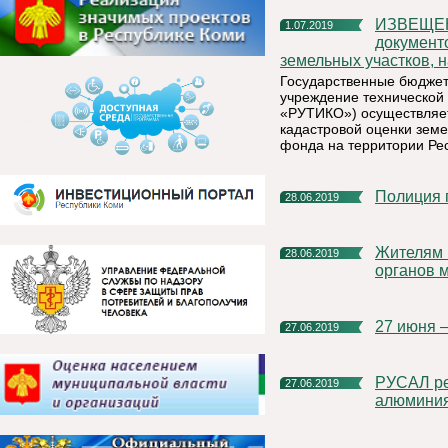
ИЗВЕЩЕНИЕ о размещении промежуточных отчётных
1.07.2019
документ
земельных участков, н
Государственные бюджет
учреждение технической 
«РУТИКО») осуществляет
кадастровой оценки земе
фонда на территории Ре
Полиция
28.06.2019
Жителям Коми предлагается оценить эффективность работы
28.06.2019
органов 
27 июня
27.06.2019
РУСАЛ реализует проект по управлению производством
27.06.2019
алюминия