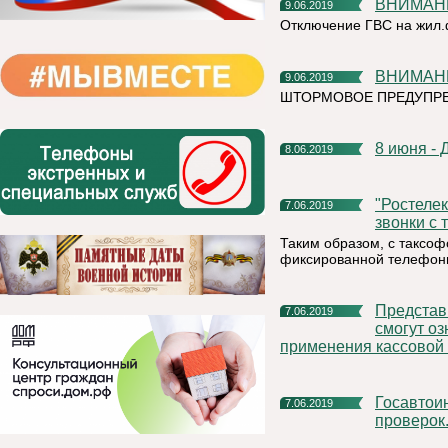
ВНИМАН
9.06.2019
Отключение ГВС на жил
ВНИМА
9.06.2019
ШТОРМОВОЕ ПРЕДУПР
8 июня -
8.06.2019
"Ростелеком" отменил плату за междугородние телефонные
7.06.2019
звонки с
Таким образом, с таксо
фиксированной телефонн
Представители организаций и предприниматели региона
7.06.2019
смогут о
применения кассовой 
Госавтоинспекторы проверят водителей во время массовых
7.06.2019
проверок