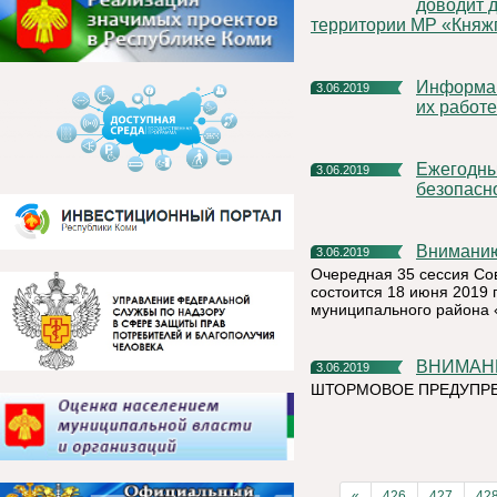
доводит д
территории МР «Княжп
Информация о правилах вступления в народные дружины и
3.06.2019
их работе
Ежегодный республиканский семинар по пожарной
3.06.2019
безопасн
Внимани
3.06.2019
Очередная 35 сессия Со
состоится 18 июня 2019 
муниципального района 
ВНИМАН
3.06.2019
ШТОРМОВОЕ ПРЕДУПР
«
426
427
42