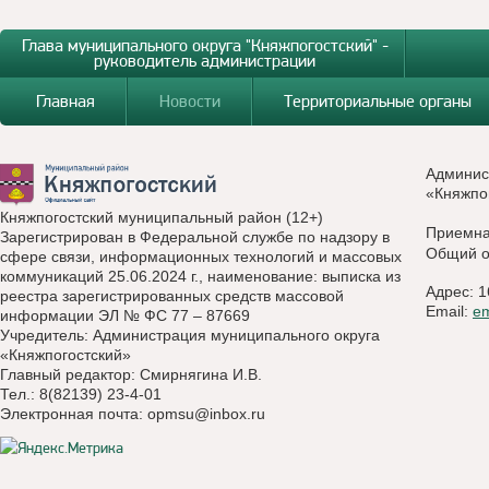
Глава муниципального округа "Княжпогостский" -
руководитель администрации
Главная
Новости
Территориальные органы
Админис
«Княжпо
Княжпогостский муниципальный район (12+)
Приемн
Зарегистрирован в Федеральной службе по надзору в
Общий о
сфере связи, информационных технологий и массовых
коммуникаций 25.06.2024 г., наименование: выписка из
Адрес: 1
реестра зарегистрированных средств массовой
Email:
e
информации ЭЛ № ФС 77 – 87669
Учредитель: Администрация муниципального округа
«Княжпогостский»
Главный редактор: Смирнягина И.В.
Тел.: 8(82139) 23-4-01
Электронная почта:
opmsu@inbox.ru