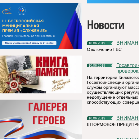
Новости
ВНИМАН
10.06.2019
Отключение ГВС
Госавтоинспекторы проверят водителей во время массовых
10.06.2019
проверок
На территории Княжпогос
Госавтоинспекции орган
службы организуют массо
осуществляющих регулярн
недопущение отдельных 
способствующих соверше
ВНИМАН
10.06.2019
ШТОРМОВОЕ ПРЕДУПР