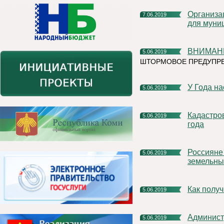
Организация пассажирских перевозок - социально значимая
7.06.2019
для муни
ВНИМА
5.06.2019
ШТОРМОВОЕ ПРЕДУПР
У Года 
5.06.2019
Кадастровая палата приглашает на лекцию 10 июня 2019
5.06.2019
года
Россияне начали чаще устанавливать границы своих
5.06.2019
земельны
Как полу
5.06.2019
Администрация муниципального района «Княжпогостский»
5.06.2019