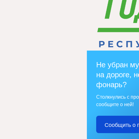
Не убран му
на дороге, н
фонарь?
Столкнулись с пр
сообщите о ней!
Сообщить о 