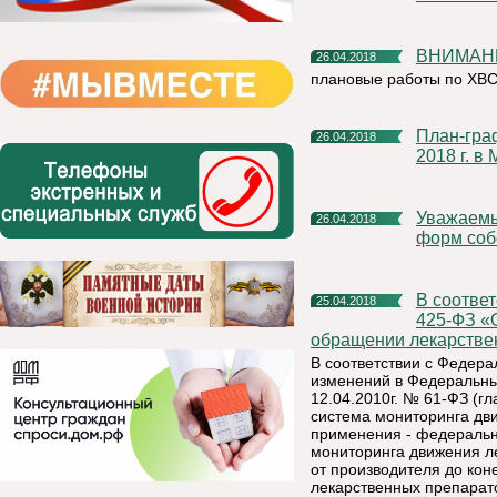
ВНИМАН
26.04.2018
плановые работы по ХВ
План-график акции «День открытых дверей» с 1 по 31 мая
26.04.2018
2018 г. в
Уважаемые руководители организаций и предприятий всех
26.04.2018
форм соб
В соответствии с Федеральным законом от 28.12.2017г. №
25.04.2018
425-ФЗ «
обращении лекарствен
В соответствии с Федера
изменений в Федеральны
12.04.2010г. № 61-ФЗ (г
система мониторинга дв
применения - федеральн
мониторинга движения л
от производителя до кон
лекарственных препарат