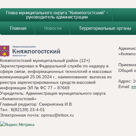
Глава муниципального округа "Княжпогостский" -
руководитель администрации
Главная
Новости
Территориальные органы
Админис
«Княжпо
Княжпогостский муниципальный район (12+)
Приемн
Зарегистрирован в Федеральной службе по надзору в
Общий о
сфере связи, информационных технологий и массовых
коммуникаций 25.06.2024 г., наименование: выписка из
Адрес: 1
реестра зарегистрированных средств массовой
Email:
e
информации ЭЛ № ФС 77 – 87669
Учредитель: Администрация муниципального округа
«Княжпогостский»
Главный редактор: Смирнягина И.В.
Тел.: 8(82139) 23-4-01
Электронная почта:
opmsu@inbox.ru