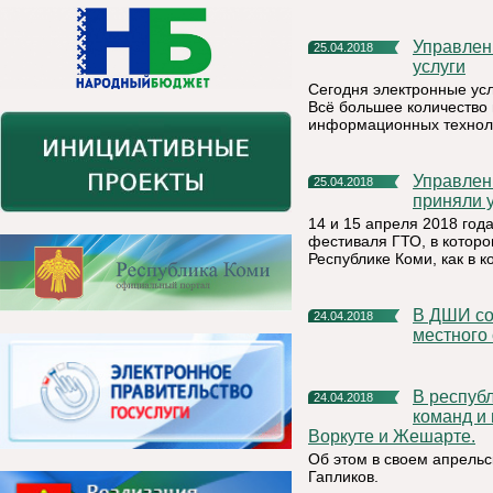
Управление Росреестра по Республике Коми: электронные
25.04.2018
услуги
Сегодня электронные ус
Всё большее количество 
информационных техноло
Управление Росреестра по Республике Коми: сотрудники
25.04.2018
приняли 
14 и 15 апреля 2018 год
фестиваля ГТО, в которо
Республике Коми, как в к
В ДШИ состоялся праздничный концерт посвященный Дню
24.04.2018
местного
В республике ведется работа по подготовке управляющих
24.04.2018
команд и
Воркуте и Жешарте.
Об этом в своем апрель
Гапликов.