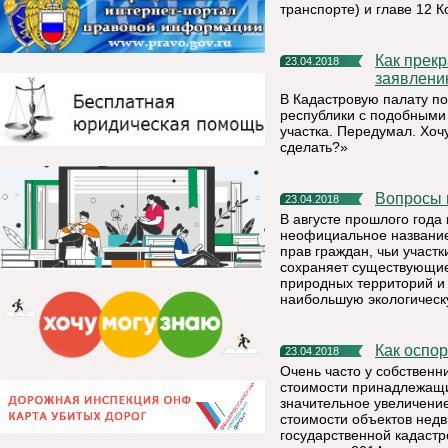
транспорте) и главе 12 
Как прекратить кадастровый учет, регистрацию прав по
23.04.2018
заявлени
В Кадастровую палату п
республики с подобными
участка. Передумал. Хочу
сделать?»
Вопросы
23.04.2018
В августе прошлого года
неофициальное название
прав граждан, чьи участ
сохраняет существующие
природных территорий и 
наибольшую экологическ
Как осп
23.04.2018
Очень часто у собствен
стоимости принадлежащи
значительное увеличение
стоимости объектов нед
государственной кадаст