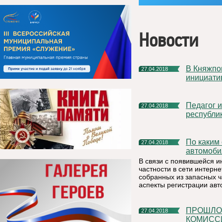
Новости
В Княжпогостском районе продолжается сбор народных
27.04.2018
инициати
Педагог из п. Синдор заняла четвертое место в
27.04.2018
республик
По каким основаниям в регистрации / перерегистрации
27.04.2018
автомоби
В связи с появившейся 
частности в сети интерне
собранных из запасных ч
аспекты регистрации авт
ПРОШЛО ЗАСЕДАНИЕ АНТИТЕРРОРИСТИЧЕСКОЙ
27.04.2018
КОМИСС