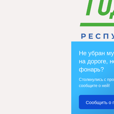
Не убран му
на дороге, н
фонарь?
Столкнулись с пр
сообщите о ней!
Сообщить о 