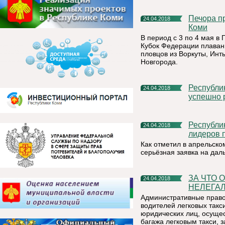
Печора примет VI Кубок Федерации плавания Республики
24.04.2018
Коми
В период с 3 по 4 мая в 
Кубок Федерации плавани
пловцов из Воркуты, Инт
Новгорода.
Республика Коми вошла в число 15 регионов, наиболее
24.04.2018
успешно 
Республика Коми впервые вошла в десятку регионов-
24.04.2018
лидеров 
Как отметил в апрельско
серьёзная заявка на да
ЗА ЧТО ОТВЕТИТ ЗАКОННЫЙ ТАКСИСТ, А ЗА ЧТО —
24.04.2018
НЕЛЕГА
Административные право
водителей легковых такс
юридических лиц, осуще
багажа легковым такси, 