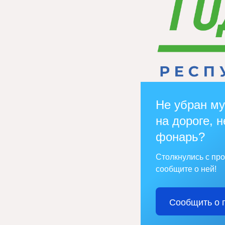
Не убран му
на дороге, н
фонарь?
Столкнулись с пр
сообщите о ней!
Сообщить о 