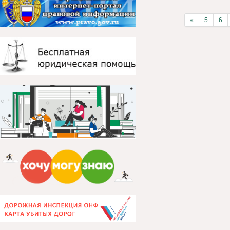
«
5
6