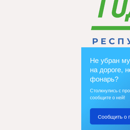
Не убран му
на дороге, н
фонарь?
Столкнулись с пр
сообщите о ней!
Сообщить о 