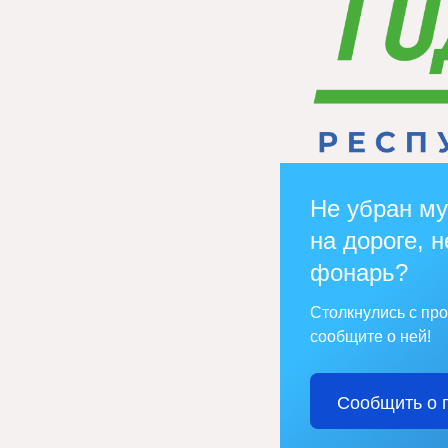
Не убран му
на дороге, н
фонарь?
Столкнулись с пр
сообщите о ней!
Сообщить о 