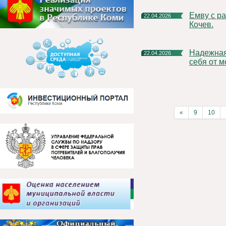
Емву с рабочим визитом посетил Герой России Станислав
22.04.2026
Кочев.
Надежная защита вашей недвижимости: как обезопасить
22.04.2026
себя от 
«
9
10