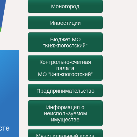
Моногород
Инвестиции
Бюджет МО
"Княжпогостский"
Контрольно-счетная
палата
МО "Княжпогостский"
Предпринимательство
Информация о
неиспользуемом
имуществе
сте
Муниципальный архив