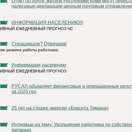
Отчёт по почте: жители Республики Коми могут переслать
6
налоговые декларации ценным почтовым отправлени
ИНФОРМАЦИЯ НАСЕЛЕНИЮ!!!
6
ИВНЫЙ ЕЖЕДНЕВНЫЙ ПРОГНОЗ ЧС
Спрашивали? Отвечаем!
6
ие режима работы работника.
Информация населению
6
ТИВНЫЙ ЕЖЕДНЕВНЫЙ ПРОГНОЗ
РУСАЛ объявляет финансовые и операционные результаты
6
за 2025 год
25 лет на страже энергии «Боксита Тимана»
6
Интервью на тему: Увольнение работника по собственному
6
желанию