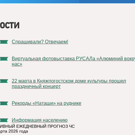
ости
Спрашивали? Отвечаем!
6
Виртуальная фотовыставка РУСАЛа «Алюминий вокруг
6
нас»
22 марта в Княжпогостском доме культуры прошел
6
праздничный концерт
Рекорды «Наташи» на руднике
6
Информация населению
6
ИВНЫЙ ЕЖЕДНЕВНЫЙ ПРОГНОЗ ЧС
арта 2026 года