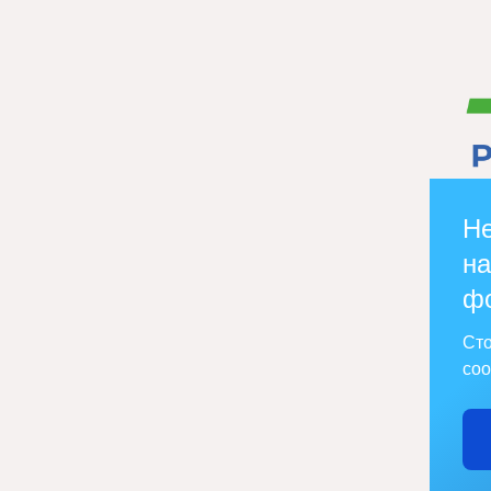
Не
на
ф
Сто
соо