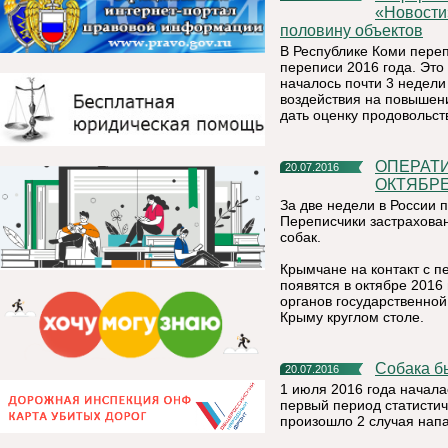
«Новости
половину объектов
В Республике Коми пере
переписи 2016 года. Это
началось почти 3 недели
воздействия на повышен
дать оценку продовольс
ОПЕРАТИВНЫЕ ИТОГИ ВСХП-2016 ПОДВЕДУТ В
20.07.2016
ОКТЯБР
За две недели в России 
Переписчики застрахован
собак.
Крымчане на контакт с 
появятся в октябре 2016
органов государственной
Крыму круглом столе.
Собака 
20.07.2016
1 июля 2016 года начала
первый период статистич
произошло 2 случая напа