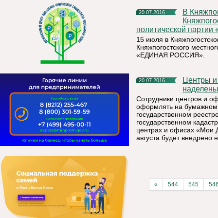
В Княжпогостском районе прошел II этап XXVII Конференции
20.07.2016
Княжпого
политической парти
15 июля в Княжпогостско
Княжпогостского местног
«ЕДИНАЯ РОССИЯ».
Центры и офисы «Мои Документы» в Республике Коми
20.07.2016
наделены
Сотрудники центров и 
оформлять на бумажном 
государственном реестре
государственном кадастр
центрах и офисах «Мои 
августа будет внедрено 
«
544
545
54