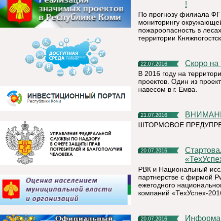
!
По прогнозу филиала ФГ
мониторингу окружающей
пожароопасность в лесах
территории Княжпогостск
Скоро н
22.07.2016
В 2016 году на территор
проектов. Один из проек
навесом в г. Емва.
ВНИМАН
21.07.2016
ШТОРМОВОЕ ПРЕДУПРЕ
Стартовал прием заявок на участие в рейтинге
20.07.2016
«ТехУспе
РВК и Национальный исс
партнерстве с фирмой P
ежегодного национальног
компаний «ТехУспех-2016
Информация для размещения на сайте Комистата в рубрике
20.07.2016