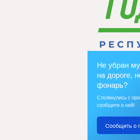
Не убран му
на дороге, н
фонарь?
Столкнулись с пр
сообщите о ней!
Сообщить о 