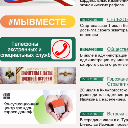
кардинальных изменений 
экономических реформ.
СЕЛЬХО
26.07.2016
Стартовавшая 1 июля Вс
достигла своего экватор
переписи.
Обществ
25.07.2016
В июле в администрации
администрации муниципа
которого стали огромны
Горожане совместно с руководством района обсудили
25.07.2016
Стратеги
20 июля в Княжпогостско
руководителя администр
Ивочкина с населением.
Встреча 
25.07.2016
В середине июля в с. Ту
Вячеслав Ивочкин провел