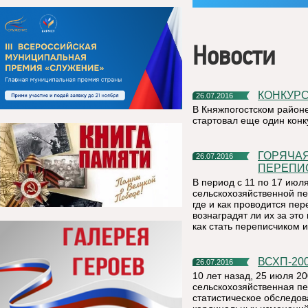
Новости
КОНКУР
26.07.2016
В Княжпогостском район
стартовал еще один конк
ГОРЯЧАЯ ЛИНИЯ ВСХП-2016 РАССКАЗЫВАЕТ, КАК СТАТЬ
26.07.2016
ПЕРЕПИ
В период с 11 по 17 июл
сельскохозяйственной пе
где и как проводится пе
вознаградят ли их за эт
как стать переписчиком 
ВСХП-2
26.07.2016
10 лет назад, 25 июля 2
сельскохозяйственная пе
статистическое обследов