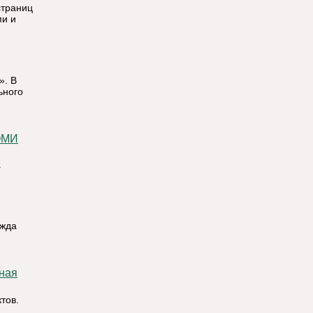
страниц
ми и
». В
ьного
ОМИ
.
ежда
тов.