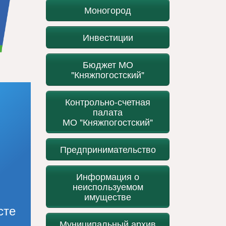
Моногород
Инвестиции
Бюджет МО
"Княжпогостский"
Контрольно-счетная
палата
МО "Княжпогостский"
Предпринимательство
Информация о
неиспользуемом
имуществе
сте
Муниципальный архив