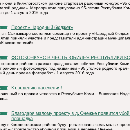
е июня в Княжпогостском районе стартовал районный конкурс «95 
малой родине». Мероприятие приурочено 95-летию Республики Ко
я до 1 августа 2016 года.
Проект «Народный бюджет»
6
 в г. Сыктывкаре состоялся семинар по проекту «Народный бюджет
ятии приняли участие и представители администрации муниципал
«Княжпогостский».
ФОТОКОНКУРС В ЧЕСТЬ ЮБИЛЕЯ РЕСПУБЛИКИ К
6
огостском районе в рамках празднования юбилея Республики Коми
т районный фотоконкурс под названием «95 уголков родного края»
ий день приема фоторабот - 1 августа 2016 года.
К сведению населения!
6
оченный по правам человека в Республике Коми – Быковская Над
вна.
Благодаря малому проекту в д. Онежье появится убойная
6
площадка
году в Княжпогостском районе будут реализованы семь малых проек
 них – строительство убойной площадки в деревне Онежье.