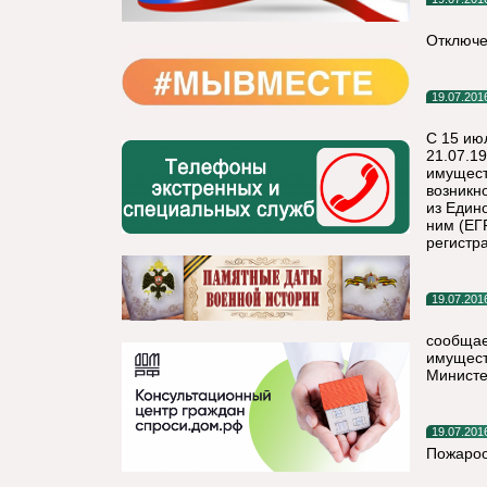
Отключе
19.07.201
С 15 ию
21.07.1
имущест
возникн
из Един
ним (ЕГ
регистра
19.07.201
сообщае
имущест
Министе
19.07.201
Пожароо