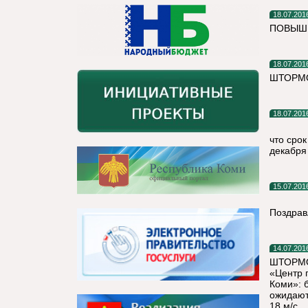
18.07.201
ПОВЫШЕ
18.07.201
ШТОРМО
18.07.201
что сро
декабря
15.07.201
Поздрав
14.07.201
ШТОРМО
«Центр 
Коми»: 
ожидают
18 м/с.