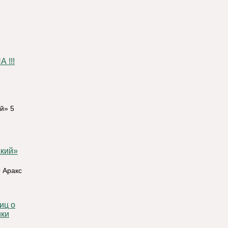
!!!
й» 5
 Аракс
ики