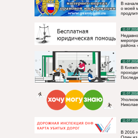
В начал
о моей 
продлитс
11.07.201
Недавно
меропри
района 
11.07.201
В Княжп
проходи
Последн
11.07.201
Уполном
Николае
11.07.201
В 2016 
Один из