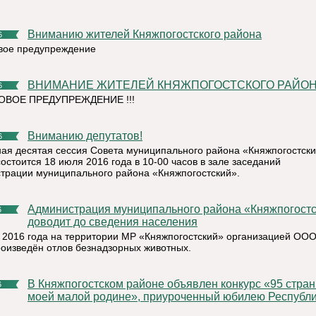
Вниманию жителей Княжпогостского района
6
ое предупреждение
ВНИМАНИЕ ЖИТЕЛЕЙ КНЯЖПОГОСТСКОГО РАЙОНА 
6
ВОЕ ПРЕДУПРЕЖДЕНИЕ !!!
Вниманию депутатов!
6
ая десятая сессия Совета муниципального района «Княжпогостски
остоится 18 июля 2016 года в 10-00 часов в зале заседаний
трации муниципального района «Княжпогостский».
Администрация муниципального района «Княжпогостский»
6
доводит до сведения населения
 2016 года на территории МР «Княжпогостский» организацией ООО
роизведён отлов безнадзорных животных.
В Княжпогостском районе объявлен конкурс «95 страниц о
6
моей малой родине», приуроченный юбилею Республ