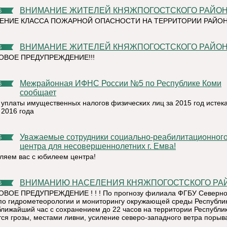
ВНИМАНИЕ ЖИТЕЛЕЙ КНЯЖПОГОСТСКОГО РАЙОНА
6
НИЕ КЛАССА ПОЖАРНОЙ ОПАСНОСТИ НА ТЕРРИТОРИИ РАЙОНА
ВНИМАНИЕ ЖИТЕЛЕЙ КНЯЖПОГОСТСКОГО РАЙОНА
6
ВОЕ ПРЕДУПРЕЖДЕНИЕ!!!
Межрайонная ИФНС России №5 по Республике Коми
6
сообщает
к уплаты имущественных налогов физических лиц за 2015 год истека
 2016 года
Уважаемые сотрудники социально-реабилитационного
6
центра для несовершеннолетних г. Емва!
ляем вас с юбилеем центра!
ВНИМАНИЮ НАСЕЛЕНИЯ КНЯЖПОГОСТСКОГО РА
6
ВОЕ ПРЕДУПРЕЖДЕНИЕ ! ! ! По прогнозу филиала ФГБУ Северн
по гидрометеорологии и мониторингу окружающей среды Республи
ближайший час с сохранением до 22 часов на территории Республи
ся грозы, местами ливни, усиление северо-западного ветра порыв