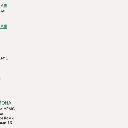
!!!
!!!
!!!
ет 1
ЙОНА
ое УГМС
ки
ки Коми
ами 13 -