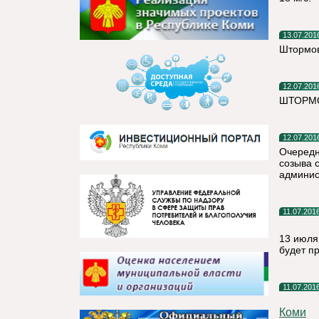
13.07.201
Штормов
12.07.201
ШТОРМО
12.07.201
Очередн
созыва с
админис
11.07.201
13 июля
будет п
11.07.201
Коми