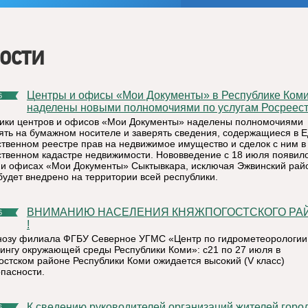
ости
Центры и офисы «Мои Документы» в Республике Коми
6
наделены новыми полномочиями по услугам Росреес
ики центров и офисов «Мои Документы» наделены полномочиями
ть на бумажном носителе и заверять сведения, содержащиеся в 
ственном реестре прав на недвижимое имущество и сделок с ним в
ственном кадастре недвижимости. Нововведение с 18 июля появило
 и офисах «Мои Документы» Сыктывкара, исключая Эжвинский райо
 будет внедрено на территории всей республики.
ВНИМАНИЮ НАСЕЛЕНИЯ КНЯЖПОГОСТСКОГО РАЙОНА ! !
6
!
нозу филиала ФГБУ Северное УГМС «Центр по гидрометеорологии
ингу окружающей среды Республики Коми»: с21 по 27 июля в
остском районе Республики Коми ожидается высокий (V класс)
пасности.
К сведению руководителей организаций жителей города
6