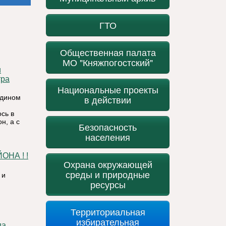
ГТО
Общественная палата
МО "Княжпогостский"
тра
Национальные проекты
Едином
в действии
сь в
н, а с
Безопасность
населения
Охрана окружающей
среды и природные
 и
ресурсы
Территориальная
избирательная