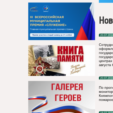
Нов
20.07.201
Сотрудн
оформля
государ
государ
центрах
августа
20.07.201
По прог
монитор
Княжпог
пожароо
19.07.201