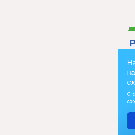
Не
на
ф
Сто
соо