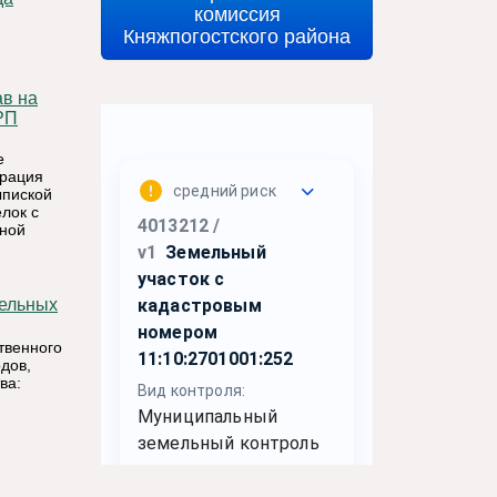
комиссия
Княжпогостского района
РП
е
трация
ыпиской
лок с
нной
твенного
дов,
ва: