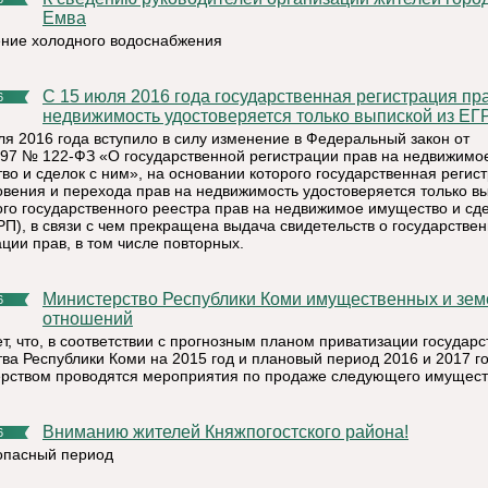
Емва
ние холодного водоснабжения
С 15 июля 2016 года государственная регистрация прав на
6
недвижимость удостоверяется только выпиской из ЕГ
ля 2016 года вступило в силу изменение в Федеральный закон от
997 № 122-ФЗ «О государственной регистрации прав на недвижимо
во и сделок с ним», на основании которого государственная регис
овения и перехода прав на недвижимость удостоверяется только в
ого государственного реестра прав на недвижимое имущество и сде
РП), в связи с чем прекращена выдача свидетельств о государстве
ции прав, в том числе повторных.
Министерство Республики Коми имущественных и земельных
6
отношений
т, что, в соответствии с прогнозным планом приватизации государс
ва Республики Коми на 2015 год и плановый период 2016 и 2017 го
рством проводятся мероприятия по продаже следующего имущест
Вниманию жителей Княжпогостского района!
6
пасный период