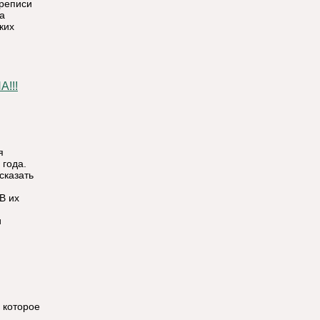
ереписи
а
ких
!!!
я
 года.
сказать
В их
и
 которое