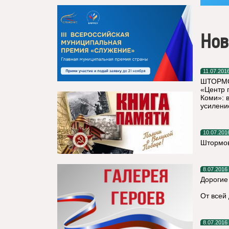
Нов
11.07.201
ШТОРМО
«Центр 
Коми»: 
усилени
10.07.201
Штормов
8.07.2016
Дорогие
От всей
8.07.2016