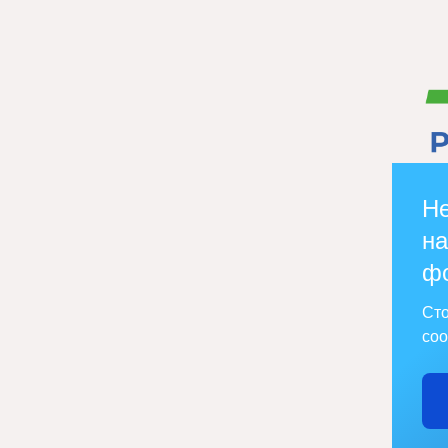
Не
на
ф
Сто
соо