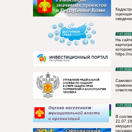
Кадастр
оценщик
сведени
7.07.2016
На сайт
картогр
котором
https://
7.07.2016
Самовол
правона
ответств
7.07.2016
В соотве
21.07.1
имущест
государ