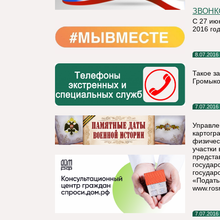
ЗВОНК
С 27 ию
2016 го
8.07.2016
Такое з
Громыко
7.07.2016
Управле
картогр
физичес
участки
предста
государ
государ
«Подать
www.rosr
7.07.2016