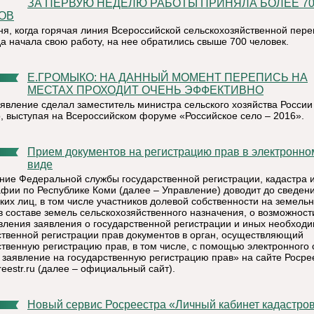
ЗА ПЕРВУЮ НЕДЕЛЮ РАБОТЫ ПРИНЯЛА БОЛЕЕ 70
ОВ
ня, когда горячая линия Всероссийской сельскохозяйственной пер
да начала свою работу, на нее обратились свыше 700 человек.
Е.ГРОМЫКО: НА ДАННЫЙ МОМЕНТ ПЕРЕПИСЬ НА
МЕСТАХ ПРОХОДИТ ОЧЕНЬ ЭФФЕКТИВНО
аявление сделал заместитель министра сельского хозяйства России
, выступая на Всероссийском форуме «Российское село – 2016».
Прием документов на регистрацию прав в электронном
виде
ние Федеральной службы государственной регистрации, кадастра 
афии по Республике Коми (далее – Управление) доводит до сведен
ких лиц, в том числе участников долевой собственности на земель
 в составе земель сельскохозяйственного назначения, о возможност
вления заявления о государственной регистрации и иных необход
ственной регистрации прав документов в орган, осуществляющий
ственную регистрацию прав, в том числе, с помощью электронного 
 заявление на государственную регистрацию прав» на сайте Росре
eestr.ru (далее – официальный сайт).
Новый сервис Росреестра «Личный кабинет кадастрового