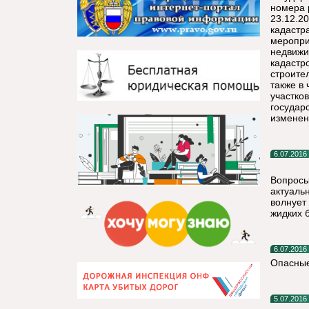
номера 
23.12.2
кадастр
меропри
недвижи
кадастр
строите
также в
участко
государ
изменен
6.07.2016
Вопросы
актуаль
волнует
жидких 
6.07.2016
Опасные
5.07.2016