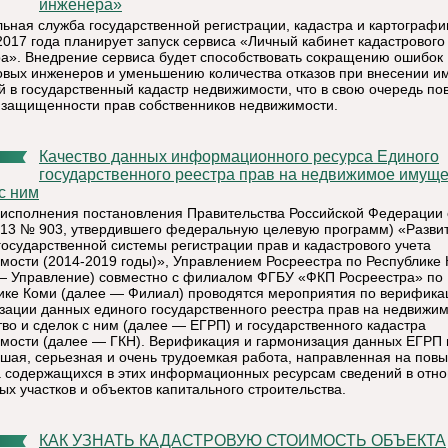
инженера»
ьная служба государственной регистрации, кадастра и картографи
2017 года планирует запуск сервиса «Личный кабинет кадастрового
а». Внедрение сервиса будет способствовать сокращению ошибок
овых инженеров и уменьшению количества отказов при внесении и
й в государственный кадастр недвижимости, что в свою очередь по
 защищенности прав собственников недвижимости.
Качество данных информационного ресурса Единого
государственного реестра прав на недвижимое имуще
с ним
 исполнения постановления Правительства Российской Федерации 
013 № 903, утвердившего федеральную целевую программ) «Разви
государственной системы регистрации прав и кадастрового учета
мости (2014-2019 годы)», Управлением Росреестра по Республике
— Управление) совместно с филиалом ФГБУ «ФКП Росреестра» по
ике Коми (далее — Филиал) проводятся мероприятия по верифика
зации данных единого государственного реестра прав на недвижи
во и сделок с ним (далее — ЕГРП) и государственного кадастра
мости (далее — ГКН). Верификация и гармонизация данных ЕГРП
ьшая, серьезная и очень трудоемкая работа, направленная на пов
а содержащихся в этих информационных ресурсам сведений в отн
ых участков и объектов капитального строительства.
КАК УЗНАТЬ КАДАСТРОВУЮ СТОИМОСТЬ ОБЪЕКТА