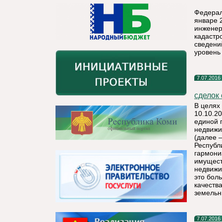
Федерал
январе 
инженер
кадастр
сведени
уровень
7.07.2016
сделок 
В целях
10.10.2
единой 
недвижи
(далее 
Республ
гармони
имущест
недвижи
это бол
качеств
земельн
7.07.2016