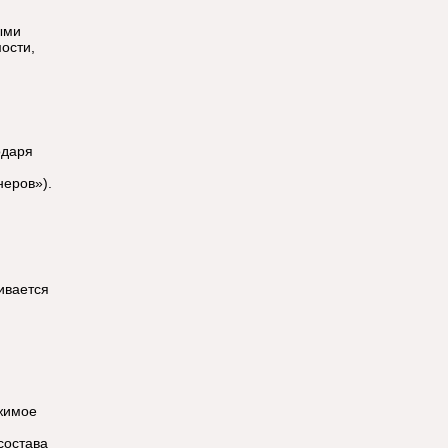
ыми
ости,
одаря
неров»).
ивается
ижимое
состава