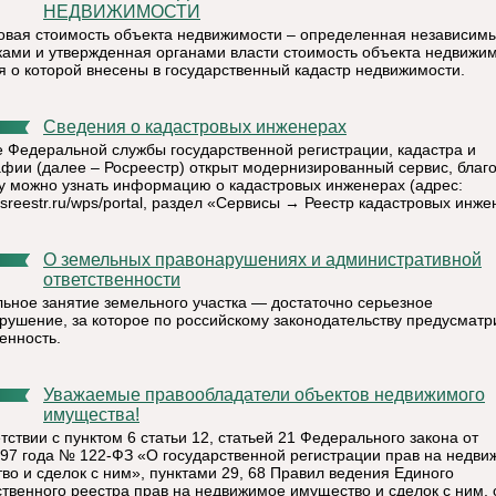
НЕДВИЖИМОСТИ
овая стоимость объекта недвижимости – определенная независим
ами и утвержденная органами власти стоимость объекта недвижим
я о которой внесены в государственный кадастр недвижимости.
Сведения о кадастровых инженерах
е Федеральной службы государственной регистрации, кадастра и
афии (далее – Росреестр) открыт модернизированный сервис, благ
у можно узнать информацию о кадастровых инженерах (адрес:
rosreestr.ru/wps/portal, раздел «Сервисы → Реестр кадастровых инже
О земельных правонарушениях и административной
ответственности
ьное занятие земельного участка — достаточно серьезное
рушение, за которое по российскому законодательству предусматр
енность.
Уважаемые правообладатели объектов недвижимого
имущества!
тствии с пунктом 6 статьи 12, статьей 21 Федерального закона от
997 года № 122-ФЗ «О государственной регистрации прав на недв
во и сделок с ним», пунктами 29, 68 Правил ведения Единого
ственного реестра прав на недвижимое имущество и сделок с ним, 