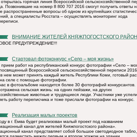
 открылась горячая линия Всероссийской сельскохозяйственной п
да. Позвонившие на номер 8 800 707 2016 смогут получить ответы н
е распространенные вопросы об одном из крупнейших статистичес
ний, а специалисты Росстата – осуществлять мониторинг хода
переписи.
ВНИМАНИЕ ЖИТЕЛЕЙ КНЯЖПОГОСТСКОГО РАЙОНА
ВОЕ ПРЕДУПРЕЖДЕНИЕ!!!
Стартовал фотоконкурс «Село – моя жизнь»
 прием работ на республиканский конкурс фотографии «Село – мо
 посвященный Всероссийской сельскохозяйственной переписи 2016
 в нем может принять каждый житель Республики Коми, готовый рас
 на селе с помощью фотографии.
час в фотоальбоме находится более 30 фотографий конкурсантов. 
 отражена сельская жизнь: на одних пейзажи, на других
хозяйственные животные и трудящиеся люди. Участники уже успел
леть работу переписчика и тоже прислали фотографии на конкурс.
Реализация малых проектов
году в г. Емва будет реализован малый проект под названием
ационный канал для жителей Княжпогостского района».
ционный канал представляет собой большое светодиодное табло,
ется разместить между первым и втором этажом на здании