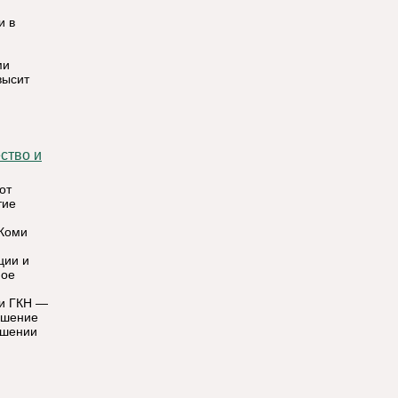
и в
ми
высит
ство и
от
тие
 Коми
ции и
мое
 и ГКН —
ышение
ошении