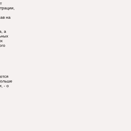
т
трации,
ав на
, а
ьных
ых
ого
ются
больше
, - о