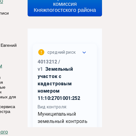
0
комиссия
Княжпогостского района
еписи
 Евгений
и
ия
ные
и
имых для
сервиса
естра