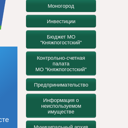
Моногород
Инвестиции
Бюджет МО
"Княжпогостский"
Контрольно-счетная
палата
МО "Княжпогостский"
Предпринимательство
Информация о
неиспользуемом
имуществе
сте
Муниципальный архив