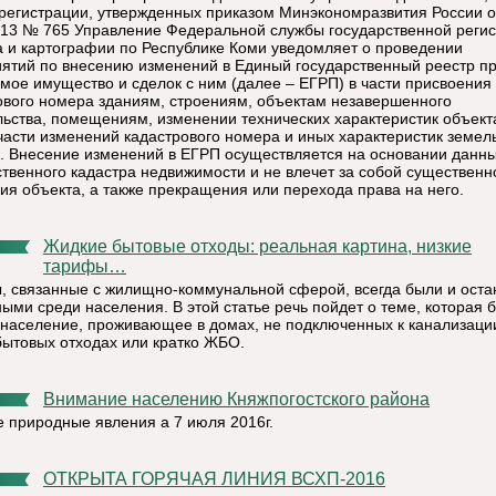
регистрации, утвержденных приказом Минэкономразвития России о
013 № 765 Управление Федеральной службы государственной регис
а и картографии по Республике Коми уведомляет о проведении
ятий по внесению изменений в Единый государственный реестр пр
мое имущество и сделок с ним (далее – ЕГРП) в части присвоения
ового номера зданиям, строениям, объектам незавершенного
льства, помещениям, изменении технических характеристик объекта
 части изменений кадастрового номера и иных характеристик земел
в. Внесение изменений в ЕГРП осуществляется на основании данн
ственного кадастра недвижимости и не влечет за собой существенн
ия объекта, а также прекращения или перехода права на него.
Жидкие бытовые отходы: реальная картина, низкие
тарифы…
, связанные с жилищно-коммунальной сферой, всегда были и оста
ными среди населения. В этой статье речь пойдет о теме, которая 
 население, проживающее в домах, не подключенных к канализации
бытовых отходах или кратко ЖБО.
Внимание населению Княжпогостского района
 природные явления а 7 июля 2016г.
ОТКРЫТА ГОРЯЧАЯ ЛИНИЯ ВСХП-2016