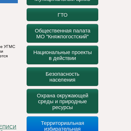
ГТО
Общественная палата
МО "Княжпогостский"
ое УГМС
Национальные проекты
ки
ется
в действии
Безопасность
населения
Охрана окружающей
среды и природные
ресурсы
Территориальная
избирательная