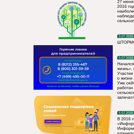
27 июня
2016 го
наиболе
наблюде
сельхоз
5.07.2016
ШТОРМО
5.07.2016
Начался
жизнь»,
Участие
о жизни
Уже сей
работах
сельско
запечат
5.07.2016
В 2016 
«Информ
Информа
планиру