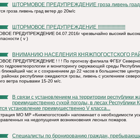
ШТОРМОВОЕ ПРЕДУПРЕЖДЕНИЕ гроза ливень град!!
ся гроза ливень град ветер до 20м/с
ШТОРМОВОЕ ПРЕДУПРЕЖДЕНИЕ !!!!!!!!!!!!!!!!!!!!!!
ОЕ ПРЕДУПРЕЖДЕНИЕ 04.07.2016г чрезвычайно высокий высоки
асности ( v )
ВНИМАНИЮ НАСЕЛЕНИЯ КНЯЖПОГОСТСКОГО РА
ВОЕ ПРЕДУПРЕЖДЕНИЕ ! ! ! По прогнозу филиала ФГБУ Северн
по гидрометеорологии и мониторингу окружающей среды Республи
в ближайший час и с сохранением до 22 часов в большинстве цент
 районах республики ожидаются грозы, ливень с усилением северо
ого ветра порывами 15-20 м/с.
В связи с установлением на территории республики жаркой,
преимущественно сухой погоды, в лесах Республики 
тся установление преимущественно V класса...
трация МО МР «Княжпогостский» напоминает о необходимости ус
правленных на недопущения возникновения лесных пожаров.
Специалисты по бронированию граждан, пребывающих в