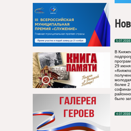
Нов
5.07.2016
В Княжп
подпрог
програм
29 июня
«Княжпо
получен
молодая
более 2
софинан
районно
было за
4.07.2016