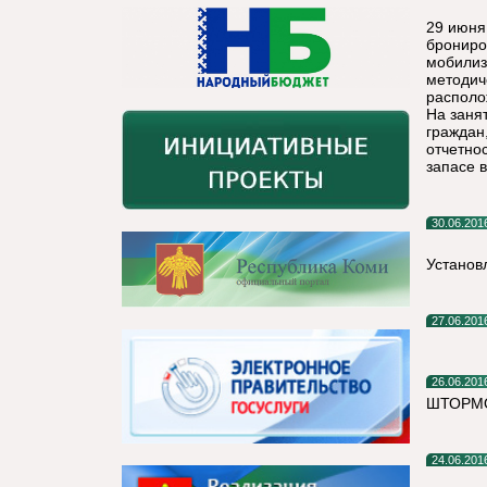
29 июня
брониро
мобилиз
методич
располо
На заня
граждан
отчетно
запасе в
30.06.201
Установ
27.06.201
26.06.201
ШТОРМО
24.06.201