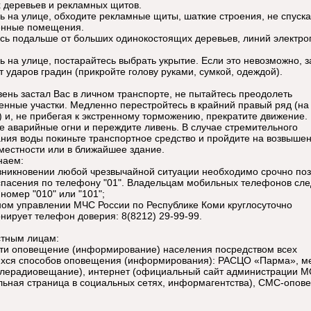
 деревьев и рекламных щитов.
ь на улице, обходите рекламные щиты, шаткие строения, не спуска
енные помещения.
сь подальше от больших одинокостоящих деревьев, линий электро
ь на улице, постарайтесь выбрать укрытие. Если это невозможно, 
т ударов градин (прикройте голову руками, сумкой, одеждой).
вень застал Вас в личном транспорте, не пытайтесь преодолеть
енные участки. Медленно перестройтесь в крайний правый ряд (на
) и, не прибегая к экстренному торможению, прекратите движение.
е аварийные огни и переждите ливень. В случае стремительного
ния воды покиньте транспортное средство и пройдите на возвыше
 местности или в ближайшее здание.
наем:
озникновении любой чрезвычайной ситуации необходимо срочно поз
спасения по телефону "01". Владельцам мобильных телефонов сле
номер "010" или "101";
вном управлении МЧС России по Республике Коми круглосуточно
нирует телефон доверия: 8(8212) 29-99-99.
тным лицам:
сти оповещение (информирование) населения посредством всех
ся способов оповещения (информирования): РАСЦО «Парма», м
лерадиовещание), интернет (официальный сайт администрации М
ьная страница в социальных сетях, информагентства), СМС-опов