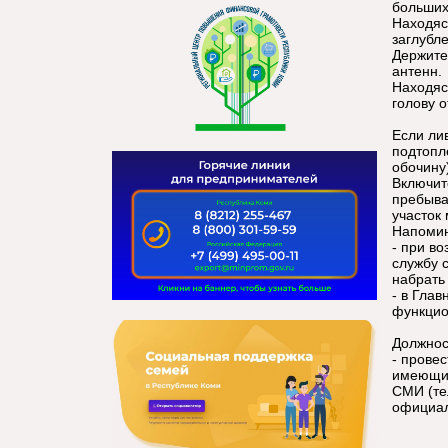
больших
Находяс
заглубл
Держите
антенн.
Находяс
голову о
Если ли
подтопл
обочину
Включит
пребыва
участок
Напоми
- при в
службу 
набрать 
- в Гла
функцио
Должнос
- прове
имеющих
СМИ (те
официал