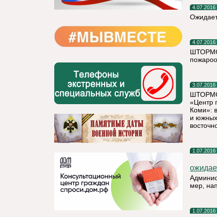
4.07.2016
Ожидает
4.07.2016
ШТОРМОВ
пожарооп
3.07.2016
ШТОРМО
«Центр 
Коми»: 
и южных
восточн
1.07.2016
ожидае
Админис
мер, на
1.07.2016