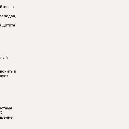
йтесь в
передач,
защитите
нный
вонить в
дует
естные
О,
ещение