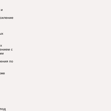
 и
усиление
ых
ых
ением с
ции
чения по
кже
-под