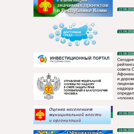
22.06.201
21.06.201
21.06.201
Сегодня
рейтинг
совета 
Афонина
и дорож
лицензи
надзора
определя
«плохих
20.06.201
19.06.201