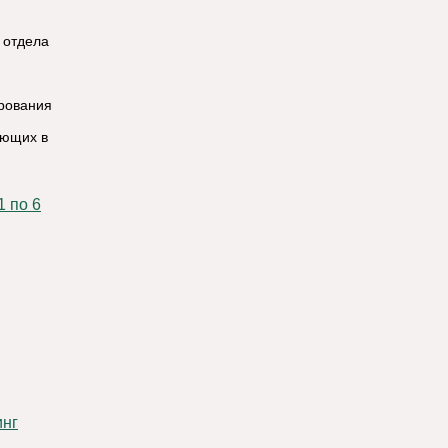
 отдела
ирования
ающих в
инг