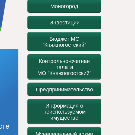
Моногород
Инвестиции
Бюджет МО
"Княжпогостский"
Контрольно-счетная
палата
МО "Княжпогостский"
Предпринимательство
Информация о
неиспользуемом
имуществе
сте
Муниципальный архив