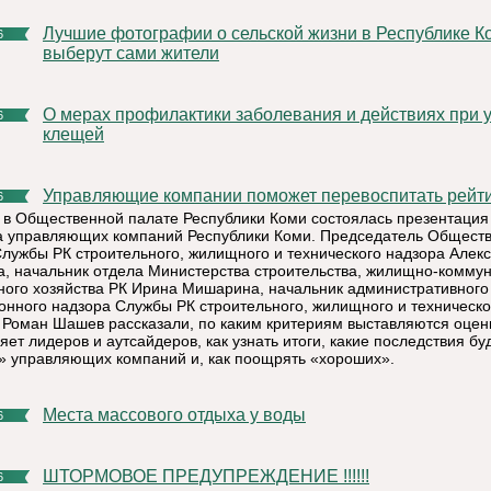
Лучшие фотографии о сельской жизни в Республике Коми
6
выберут сами жители
О мерах профилактики заболевания и действиях при укусах
6
клещей
Управляющие компании поможет перевоспитать рейт
6
 в Общественной палате Республики Коми состоялась презентация
а управляющих компаний Республики Коми. Председатель Общест
Службы РК строительного, жилищного и технического надзора Алек
, начальник отдела Министерства строительства, жилищно-комму
ного хозяйства РК Ирина Мишарина, начальник административного
онного надзора Службы РК строительного, жилищного и техническо
 Роман Шашев рассказали, по каким критериям выставляются оценк
ет лидеров и аутсайдеров, как узнать итоги, какие последствия бу
» управляющих компаний и, как поощрять «хороших».
Места массового отдыха у воды
6
ШТОРМОВОЕ ПРЕДУПРЕЖДЕНИЕ !!!!!!
6