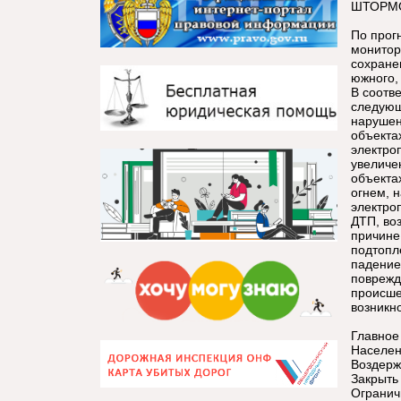
ШТОРМО
По прог
монитор
сохране
южного,
В соотв
следующ
нарушен
объекта
электро
увеличе
объекта
огнем, 
электро
ДТП, во
причине
подтопл
падение
поврежд
происше
возникн
Главное
Населен
Воздержа
Закрыть 
Огранич