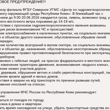
ВОЕ ПРЕДУПРЕЖДЕНИЕ!!!
нозу филиала ФГБУ Северное УГМС «Центр по гидрометеорологии
ингу окружающей среды Республики Коми»: В ближайший час с
нием до 9.00 20.06.2016 ожидается гроза, ливень, возможно град, 
 юго-восточного ветра порывами до 14-19 м/с.
етствии с прогнозом гидрометеорологического явления возможны
ие риски возникновения ЧС и происшествий:
ие электроснабжения в населенных пунктах, на социально-значим
х и объектах другого назначения, обусловленные обрывом линий
передач;
ние количества возгораний в жилом секторе, на социально-значим
х и объектах др. назначения, обусловленные неосторожным обращ
нарушением правил противопожарной безопасности при эксплуата
приборов;
зможно с гибелью людей, на трассах федерального и местного зна
 изменение траектории движения, возникновения «водного клина»,
ение низких участков дороги;
 деревьев, обрушение ветхих и слабо укреплённых конструкций, та
ение кровли зданий и жилых домов;
ствия и аварии на ж/д транспорте по причине размыва путей,
овения оползней на откосах.
 управления МЧС России по Республике Коми рекомендует:
ию:
ться от поездок по городу.
окна в домах и квартирах.
ить время нахождения на улице, убрать транспортные средства из