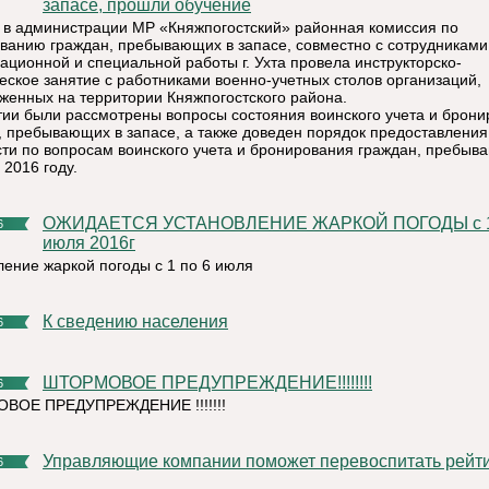
запасе, прошли обучение
 в администрации МР «Княжпогостский» районная комиссия по
ванию граждан, пребывающих в запасе, совместно с сотрудниками
ационной и специальной работы г. Ухта провела инструкторско-
еское занятие с работниками военно-учетных столов организаций,
женных на территории Княжпогостского района.
тии были рассмотрены вопросы состояния воинского учета и брон
, пребывающих в запасе, а также доведен порядок предоставления
сти по вопросам воинского учета и бронирования граждан, пребыв
 2016 году.
ОЖИДАЕТСЯ УСТАНОВЛЕНИЕ ЖАРКОЙ ПОГОДЫ с 1 по 6
6
июля 2016г
ление жаркой погоды с 1 по 6 июля
К сведению населения
6
ШТОРМОВОЕ ПРЕДУПРЕЖДЕНИЕ!!!!!!!!
6
ВОЕ ПРЕДУПРЕЖДЕНИЕ !!!!!!!
Управляющие компании поможет перевоспитать рейт
6