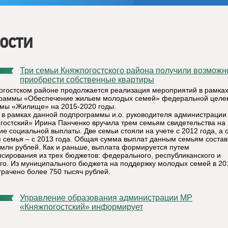
ости
Три семьи Княжпогостского района получили возможность
приобрести собственные квартиры
огостском районе продолжается реализация мероприятий в рамка
раммы «Обеспечение жильем молодых семей» федеральной целе
мы «Жилище» на 2015-2020 годы.
 в рамках данной подпрограммы и.о. руководителя администрации
гостский» Ирина Панченко вручила трем семьям свидетельства на
ие социальной выплаты. Две семьи стояли на учете с 2012 года, а 
 семья – с 2013 года. Общая сумма выплат данным семьям соста
 млн рублей. Как и раньше, выплата формируется путем
сирования из трех бюджетов: федерального, республиканского и
го. Из муниципального бюджета на поддержку молодых семей в 20
трачено более 750 тысяч рублей.
Управление образования администрации МР
«Княжпогостский» информирует