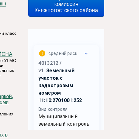
комиссия
!!!
Княжпогостского района
й класс
ЙОНА
ое УГМС
ки
ральных
-
Коми
иления