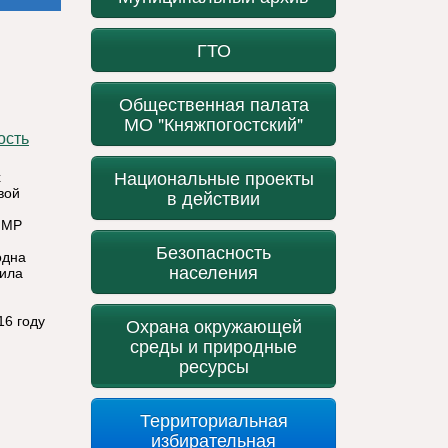
ГТО
Общественная палата
МО "Княжпогостский"
Национальные проекты
х
вой
в действии
 МР
Безопасность
одна
населения
вила
16 году
Охрана окружающей
среды и природные
ресурсы
Территориальная
избирательная