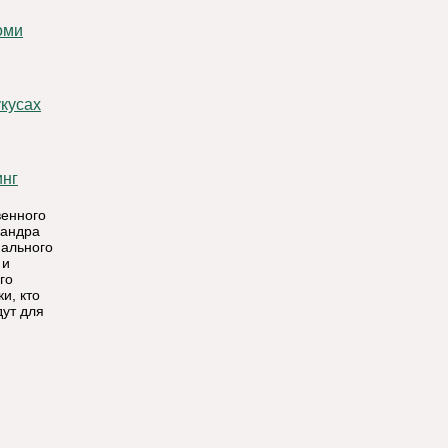
инг
венного
сандра
нального
 и
го
и, кто
дут для