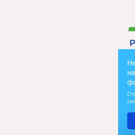
Не
на
ф
Сто
соо