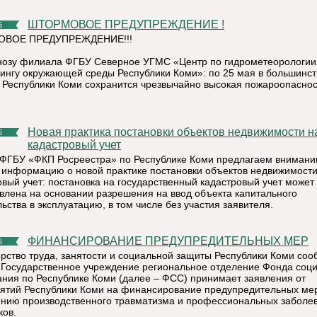
ШТОРМОВОЕ ПРЕДУПРЕЖДЕНИЕ !
6
ВОЕ ПРЕДУПРЕЖДЕНИЕ!!!
нозу филиала ФГБУ Северное УГМС «Центр по гидрометеорологии
ингу окружающей среды Республики Коми»: по 25 мая в большинст
 Республики Коми сохранится чрезвычайно высокая пожароопаснос
Новая практика постановки объектов недвижимости на
6
кадастровый учет
ФГБУ «ФКП Росреестра» по Республике Коми предлагаем вниман
 информацию о новой практике постановки объектов недвижимости
овый учет: постановка на государственный кадастровый учет может
влена на основании разрешения на ввод объекта капитального
ьства в эксплуатацию, в том числе без участия заявителя.
ФИНАНСИРОВАНИЕ ПРЕДУПРЕДИТЕЛЬНЫХ МЕР
6
рство труда, занятости и социальной защиты Республики Коми соо
о Государственное учреждение региональное отделение Фонда соц
ания по Республике Коми (далее – ФСС) принимает заявления от
ятий Республики Коми на финансирование предупредительных ме
нию производственного травматизма и профессиональных заболе
ков.