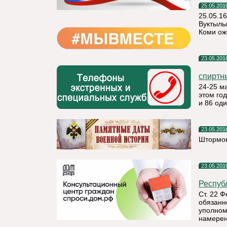
25.05.201
25.05.16
Вуктыль
Коми ож
23.05.201
спиртн
24-25 м
этом го
и 86 од
23.05.201
Штормов
23.05.201
Респуб
Ст. 22 
обязанн
уполном
намерен