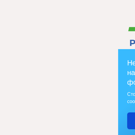
Не
на
ф
Сто
соо