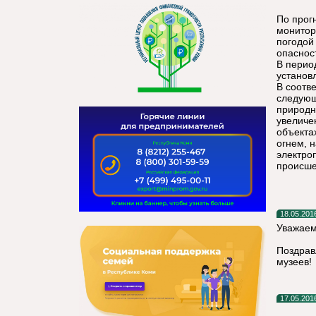
По прог
монитор
погодой
опаснос
В перио
установ
В соотв
следующ
природн
увеличе
объекта
огнем, 
электро
происше
18.05.201
Уважаем
Поздрав
музеев!
17.05.201