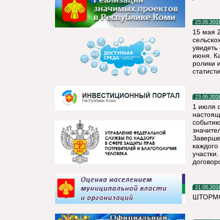
23.05.201
15 мая 
сельско
увидеть
июня. К
ролики 
статист
23.05.201
1 июля 
настоящ
событию
значите
Заверше
каждого
участки
договор
21.05.201
ШТОРМО