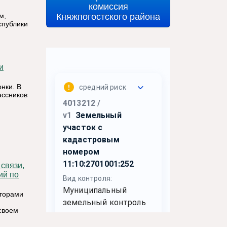
комиссия
Княжпогостского района
м,
спублики
и
нки. В
ассников
ий по
аторами
своем