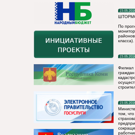
23.05.201
ШТОРМО
По прог
монитор
районов
класса).
23.05.201
Филиал 
граждан
кадастр
осущест
строител
23.05.201
Министе
том, чт
страхов
предпри
сокраще
работни