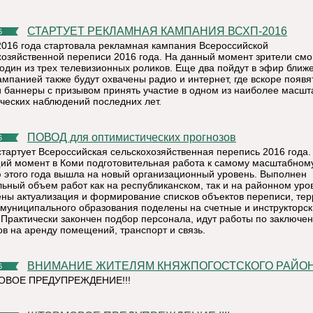
СТАРТУЕТ РЕКЛАМНАЯ КАМПАНИЯ ВСХП-2016
6
2016 года стартовала рекламная кампания Всероссийской
хозяйственной переписи 2016 года. На данный момент зрители смо
 один из трех телевизионных роликов. Еще два пойдут в эфир ближе
ампанией также будут охвачены радио и интернет, где вскоре появя
и баннеры с призывом принять участие в одном из наиболее масш
ических наблюдений последних лет.
ПОВОД для оптимистических прогнозов
6
стартует Всероссийская сельскохозяйственная перепись 2016 года.
ий момент в Коми подготовительная работа к самому масштабном
 этого года вышла на новый организационный уровень. Выполнен
льный объем работ как на республиканском, так и на районном уро
ны актуализация и формирование списков объектов переписи, те
 муниципального образования поделены на счетные и инструкторс
. Практически закончен подбор персонала, идут работы по заключе
ов на аренду помещений, транспорт и связь.
ВНИМАНИЕ ЖИТЕЛЯМ КНЯЖПОГОСТСКОГО РАЙОНА
6
ВОЕ ПРЕДУПРЕЖДЕНИЕ!!!