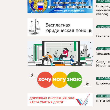
20.05.201
В перио
юго-зап
класса).
20.05.201
Россель
20.05.201
Уважаем
Сердечн
Инвента
19.05.201
Штормов
18.05.201
ШТОРМО