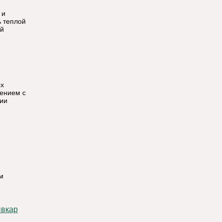
 и
ь теплой
ой
ых
щением с
ции
м