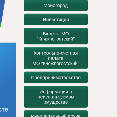
Моногород
Инвестиции
Бюджет МО
"Княжпогостский"
Контрольно-счетная
палата
МО "Княжпогостский"
Предпринимательство
Информация о
неиспользуемом
имуществе
сте
Муниципальный архив