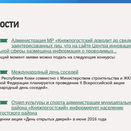
ости
Администрация МР «Княжпогостский доводит до сведения
6
заинтересованных лиц, что на сайте Центра инноваци
ьной сферы размещена информация о проводимых...
ящий момент заявки можно подать на следующие конкурсы:
Международный день соседей
6
в Республике Коми совместно с Министерством строительства и ЖК
кой Федерации планируется проведение II Всероссийской акции
ародный день соседей».
Отдел культуры и спорта администрации муниципального
6
района «Княжпогостский» информирует население
гостского района
дении акции «День открытых дверей» в июне 2016 года