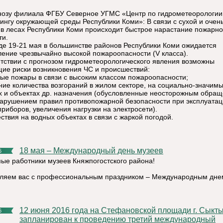
нозу филиала ФГБУ Северное УГМС «Центр по гидрометеорологии
ингу окружающей среды Республики Коми»: В связи с сухой и очен
 в лесах Республики Коми происходит быстрое нарастание пожарн
ти.
де 19-21 мая в большинстве районов Республики Коми ожидается
ление чрезвычайно высокой пожароопасности (V класса).
етствии с прогнозом гидрометеорологического явления возможны
ие риски возникновения ЧС и происшествий:
ые пожары в связи с высоким классом пожароопасности;
ние количества возгораний в жилом секторе, на социально-значим
х и объектах др. назначения (обусловленные неосторожным обра
нарушением правил противопожарной безопасности при эксплуата
приборов, увеличения нагрузки на электросети).
ствия на водных объектах в связи с жаркой погодой.
18 мая – Международный день музеев
6
ые работники музеев Княжпогостского района!
ляем вас с профессиональным праздником – Международным дне
12 июня 2016 года на Стефановской площади г. Сыктывкар
6
запланирован к проведению третий международный