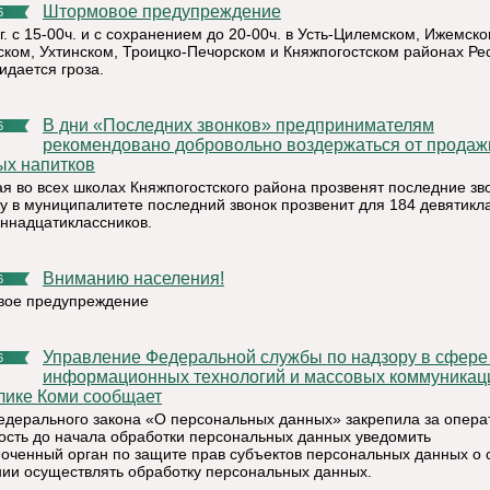
Штормовое предупреждение
6
г. с 15-00ч. и с сохранением до 20-00ч. в Усть-Цилемском, Ижемско
ском, Ухтинском, Троицко-Печорском и Княжпогостском районах Ре
идается гроза.
В дни «Последних звонков» предпринимателям
6
рекомендовано добровольно воздержаться от продаж
ых напитков
ая во всех школах Княжпогостского района прозвенят последние зво
ду в муниципалитете последний звонок прозвенит для 184 девятикл
иннадцатиклассников.
Вниманию населения!
6
ое предупреждение
Управление Федеральной службы по надзору в сфере связи,
6
информационных технологий и массовых коммуникац
лике Коми сообщает
Федерального закона «О персональных данных» закрепила за опер
ость до начала обработки персональных данных уведомить
оченный орган по защите прав субъектов персональных данных о 
ии осуществлять обработку персональных данных.