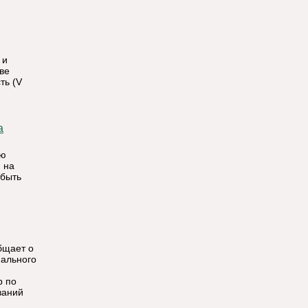
 и
ве
ть (V
ию
 на
 быть
бщает о
иального
р по
ваний