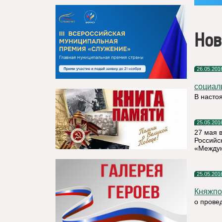
Нов
26.05.201
социал
В насто
25.05.201
27 мая 
Российс
«Междун
25.05.201
Княжпо
о прове