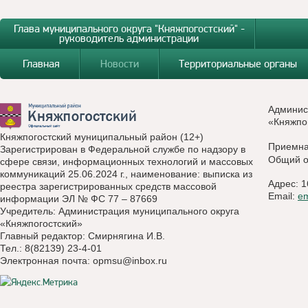
Глава муниципального округа "Княжпогостский" -
руководитель администрации
Главная
Новости
Территориальные органы
Админис
«Княжпо
Княжпогостский муниципальный район (12+)
Приемн
Зарегистрирован в Федеральной службе по надзору в
Общий о
сфере связи, информационных технологий и массовых
коммуникаций 25.06.2024 г., наименование: выписка из
Адрес: 1
реестра зарегистрированных средств массовой
Email:
e
информации ЭЛ № ФС 77 – 87669
Учредитель: Администрация муниципального округа
«Княжпогостский»
Главный редактор: Смирнягина И.В.
Тел.: 8(82139) 23-4-01
Электронная почта:
opmsu@inbox.ru