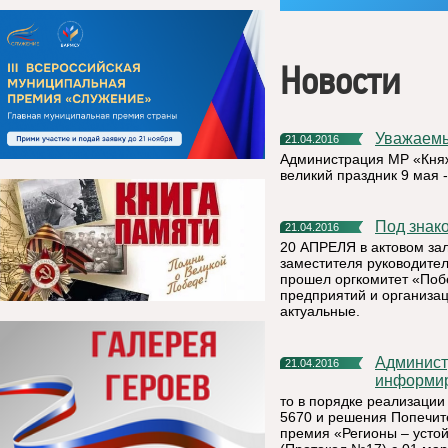
Новости
Уважаем
21.04.2016
Администрация МР «Княж
великий праздник 9 мая 
Под зна
21.04.2016
20 АПРЕЛЯ в актовом за
заместителя руководите
прошел оргкомитет «Побе
предприятий и организа
актуальные.
Администрация муниципального района «Княжпогостский»
21.04.2016
информир
то в порядке реализации
5670 и решения Попечит
премия «Регионы – устойч