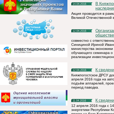
В Княжпогостском районе дан старт марафону «Мы -
14.04.2016
наследни
Акция проводится в рамк
Великой Отечественной 
Организационным комитетом конкурса «Ежегодная
12.04.2016
обществе
совместно с ответствен
Синициной Ириной Ивано
министерства экономики 
обучающего семинара о
реализации инвестиционн
К сведен
12.04.2016
Княжпогостское ДРСУ дов
апреля 2016 года на авт
подъём аппарелей, прое
период паводка.
К сведен
11.04.2016
12 апреля 2016 года с 1
энергетики Республики 
прием на базе Княжпого