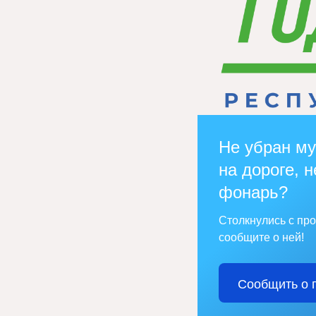
Не убран му
на дороге, н
фонарь?
Столкнулись с пр
сообщите о ней!
Сообщить о 