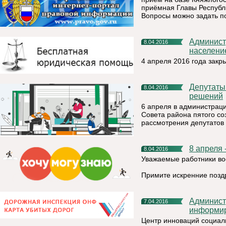
приёмная Главы Республик
Вопросы можно задать п
Администрация МР «Княжпогостский» информирует
8.04.2016
населени
4 апреля 2016 года зак
Депутаты заслушали отчеты и приняли ряд важных
8.04.2016
решений
6 апреля в администрац
Совета района пятого со
рассмотрения депутатов 
8 апреля
8.04.2016
Уважаемые работники во
Примите искренние позд
Администрация муниципального района «Княжпогостский»
7.04.2016
информи
Центр инноваций социал