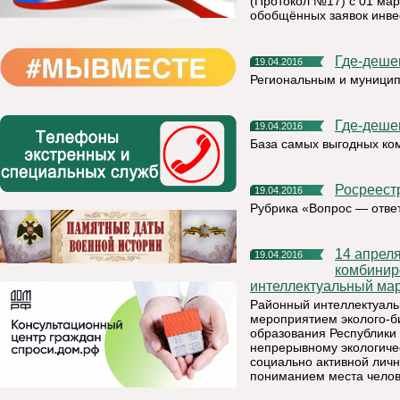
(Протокол №17) с 01 мар
обобщённых заявок инвес
Где-деше
19.04.2016
Региональным и муницип
Где-деше
19.04.2016
База самых выгодных ко
Росреес
19.04.2016
Рубрика «Вопрос — отве
14 апреля 2016 года на базе МАДОУ «Детский сад №10
19.04.2016
комбинир
интеллектуальный мар
Районный интеллектуаль
мероприятием эколого-б
образования Республики
непрерывному экологиче
социально активной личн
пониманием места челов