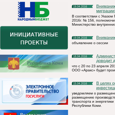
Вниманию получателей государственных услуг в сфере
19.04.2016
миграции
В соответствии с Указом
2016г. № 156, полномоч
Министерство внутренних
Внимани
19.04.2016
объявление о сессии
Администрация муниципального района «Княжпогостский»
18.04.2016
доводит 
что с 20 по 23 апреля 2
ООО «Аракс» будет прои
В целях организации работы в части активизации
15.04.2016
инвестиц
уведомляем о размещени
размещению производств
транспорта и энергетики
Республики Коми.