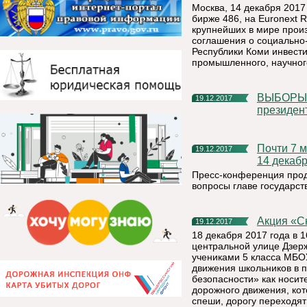
Москва, 14 декабря 2017
бирже 486, на Euronext 
крупнейших в мире произ
соглашения о социально
Республики Коми инвести
промышленного, научног
ВЫБОРЫ ПРЕЗИДЕНТА РОССИИ Памфилова дала старт
19.12.2017
президен
Почти 7 млн россиян посмотрели пресс-конференцию Путина
19.12.2017
14 декаб
Пресс-конференция продо
вопросы главе государст
Акция «
19.12.2017
18 декабря 2017 года в 
центральной улице Дзерж
учениками 5 класса МБО
движения школьников в 
безопасности» как носи
дорожного движения, кот
спеши, дорогу переходя