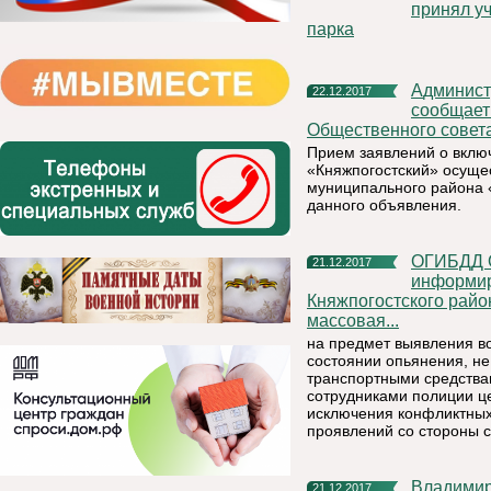
принял уч
парка
Администрация муниципального района «Княжпогостский»
22.12.2017
сообщает
Общественного совет
Прием заявлений о вклю
«Княжпогостский» осуще
муниципального района «
данного объявления.
ОГИБДД ОМВД России по Княжпогостскому району
21.12.2017
информиру
Княжпогостского район
массовая...
на предмет выявления в
состоянии опьянения, н
транспортными средствам
сотрудниками полиции це
исключения конфликтных
проявлений со стороны с
Владимир Путин потребовал навести порядок в системе
21.12.2017