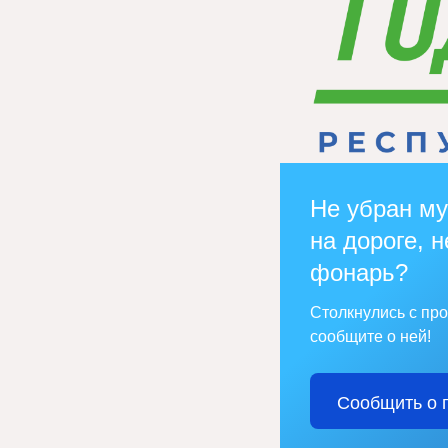
Не убран му
на дороге, н
фонарь?
Столкнулись с пр
сообщите о ней!
Сообщить о 