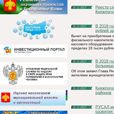
Реестр секций, кружков и творческих объединений
20.12.2017
Княжпого
В 2018 году предприниматели Коми смогут получить 18 тысяч
20.12.2017
рублей за
Вычет на приобретение к
фискального накопителя,
кассового оборудования.
пределах 18 тысяч рубле
В 2018 году в Княжпогостской центральной районной
20.12.2017
больнице
Об этом заявил Глава Ре
жителями муниципалитет
Княжпогостский район стал вторым по внедрению ГТО среди
20.12.2017
районов
РУСАЛ инвестировал более 3 млрд рублей в проекты
19.12.2017
развития