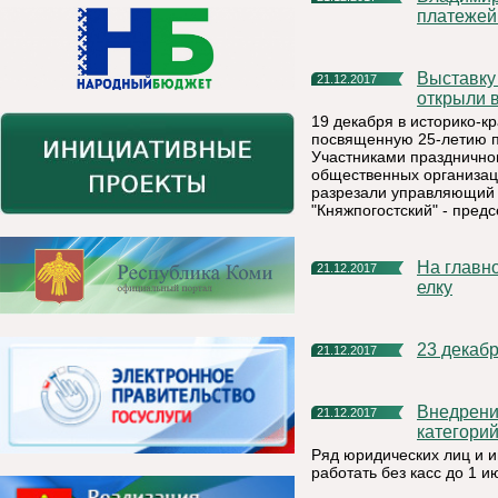
платежей
Выставку в честь 25-летия предприятия «Боксит Тимана»
21.12.2017
открыли 
19 декабря в историко-к
посвященную 25-летию п
Участниками празднично
общественных организац
разрезали управляющий 
"Княжпогостский" - пред
На главной площади г. Емва установили новую новогоднюю
21.12.2017
елку
23 декаб
21.12.2017
Внедрение контрольно-кассовой техники (ККТ) для некоторых
21.12.2017
категори
Ряд юридических лиц и 
работать без касс до 1 и