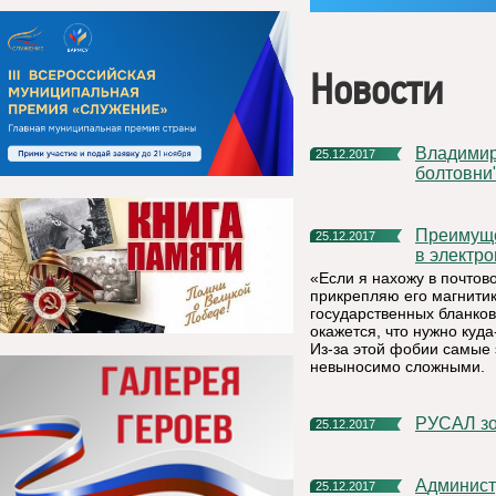
Новости
Владимир Путин: "Работать следует без популизма и пустой
25.12.2017
болтовни
Преимущества получения гражданами муниципальных услуг
25.12.2017
в электр
«Если я нахожу в почто
прикрепляю его магнитик
государственных бланков
окажется, что нужно куда
Из-за этой фобии самые
невыносимо сложными.
РУСАЛ з
25.12.2017
Администрация МР «Княжпогостский» благодарит всех, кто
25.12.2017