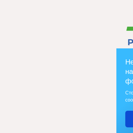
Не
на
ф
Сто
соо