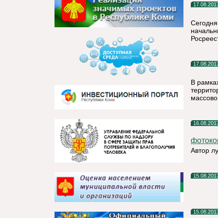
17.08.201
Сегодня
начальн
Росреес
17.08.201
В рамка
террито
массово
16.08.201
фотоко
Автор л
15.08.201
15.08.201