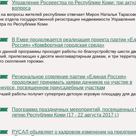
Управление Росреестра по Республике Коми: три актуальных
7
вопроса
 на вопросы жителей республики отвечает Мирон Наталья Тарасов
ик отдела государственной регистрации недвижимости Управления
тра по Республике Коми.
В Емве продолжается реализация проекта партии «Единая
7
Россия» «Комфортная городская среда»
х данной программы проходят работы по благоустройству шести д
рий, прилегающих к десяти многоквартирным домам, и три террит
го скопления горожан.
Региональное отделение партии «Единая Россия»
7
продолжает принимать заявки дачников на участие в
нкурсе, посвященном приусадебным участкам
учшей работы получит суперприз детскую игровую площадку для да
Программа праздничных мероприятий, посвященных 96-
7
летию Республики Коми (17 - 22 августа 2017 г.)
РУСАЛ объявляет о кадровом изменении на предприятии
7