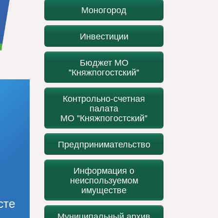
Моногород
Инвестиции
Бюджет МО
"Княжпогостский"
Контрольно-счетная
палата
МО "Княжпогостский"
Предпринимательство
Информация о
неиспользуемом
имуществе
сте
Муниципальный архив