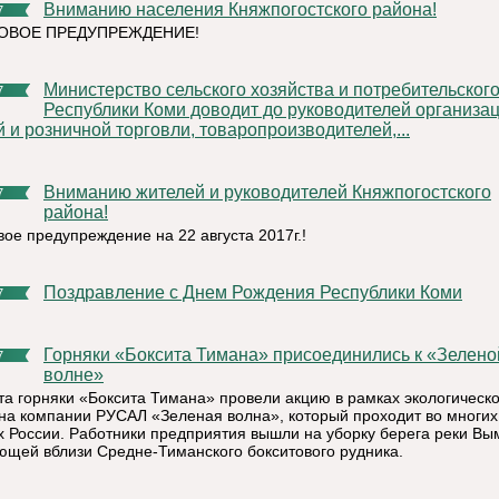
Вниманию населения Княжпогостского района!
7
ОВОЕ ПРЕДУПРЕЖДЕНИЕ!
Министерство сельского хозяйства и потребительского рынка
7
Республики Коми доводит до руководителей организа
 и розничной торговли, товаропроизводителей,...
Вниманию жителей и руководителей Княжпогостского
7
района!
ое предупреждение на 22 августа 2017г.!
Поздравление с Днем Рождения Республики Коми
7
Горняки «Боксита Тимана» присоединились к «Зеленой
7
волне»
ста горняки «Боксита Тимана» провели акцию в рамках экологическо
а компании РУСАЛ «Зеленая волна», который проходит во многих
х России. Работники предприятия вышли на уборку берега реки Вы
ющей вблизи Средне-Тиманского бокситового рудника.