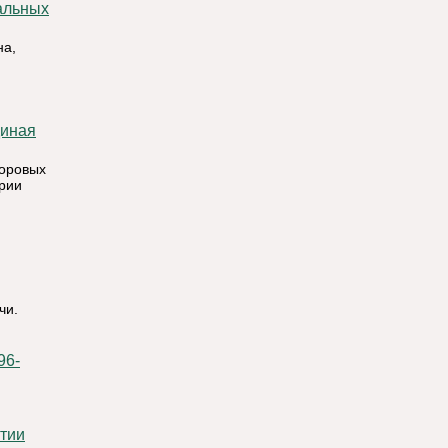
на,
воровых
ории
чи.