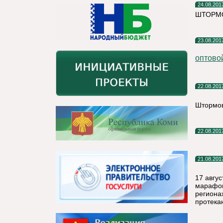
24.08.201
ШТОРМ
23.08.201
оптовой
22.08.201
Штормов
22.08.201
21.08.201
17 авгу
марафон
региона
протека