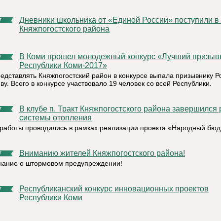
Дневники школьника от «Единой России» поступили в школы
7
Княжпогостского района
В Коми прошел молодежный конкурс «Лучший призывник
7
Республики Коми-2017»
редставлять Княжпогостский район в конкурсе выпала призывнику 
у. Всего в конкурсе участвовало 19 человек со всей Республики.
В клубе п. Тракт Княжпогостского района завершился ремонт
7
системы отопления
работы проводились в рамках реализации проекта «Народный бюд
Вниманию жителей Княжпогостского района!
7
ание о штормовом предупреждении!
Республиканский конкурс инновационных проектов
7
Республики Коми