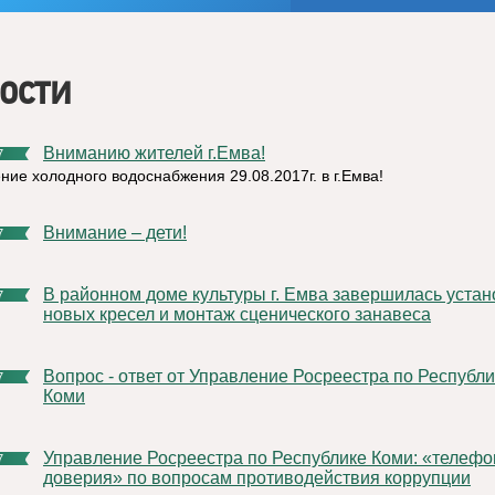
ости
Вниманию жителей г.Емва!
7
ние холодного водоснабжения 29.08.2017г. в г.Емва!
Внимание – дети!
7
В районном доме культуры г. Емва завершилась установка
7
новых кресел и монтаж сценического занавеса
Вопрос - ответ от Управление Росреестра по Республике
7
Коми
Управление Росреестра по Республике Коми: «телефоны
7
доверия» по вопросам противодействия коррупции