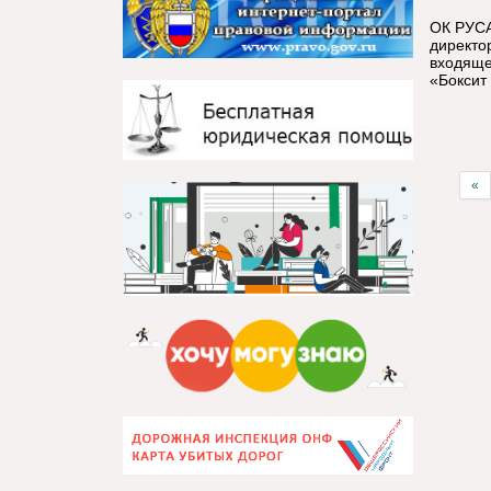
ОК РУСА
директо
входяще
«Боксит
«