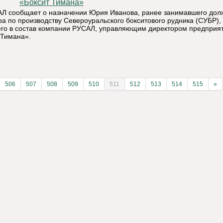
«Боксит Тимана»
Л сообщает о назначении Юрия Иванова, ранее занимавшего дол
ра по производству Североуральского бокситового рудника (СУБР),
го в состав компании РУСАЛ, управляющим директором предприя
 Тимана».
506
507
508
509
510
511
512
513
514
515
»