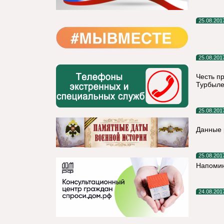
25.08.201
25.08.201
Честь п
Турбылев
25.08.201
Данные 
25.08.201
Напомин
24.08.201