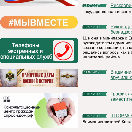
Рискоор
13.07.2017
Государственная инспек
Руководство района держит на контроле ситуцию с
12.07.2017
безнадзо
11 июня в минипарке г. Е
руководителем админист
созвано совещание, на к
решались вопросы как в
на жителей района.
В администрации МР «Княжпогостский» торжественно
11.07.2017
вручили 
График личного приема руководителя администрации и
10.07.2017
заместит
ШТОРМ
10.07.2017
Вниманию жителей Княжп