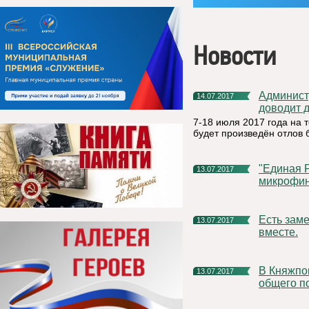
Новости
Администрация муниципального района «Княжпогостский»
14.07.2017
доводит 
7-18 июля 2017 года на
будет произведён отлов
"Единая Россия" запустила "Народный контроль" за
13.07.2017
микрофин
Есть замечания по качеству работ? Проконтролируем
13.07.2017
вместе.
В Княжпогостском районе идут работы по ремонту дорог
13.07.2017
общего п