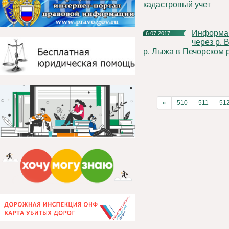
кадастровый учет
Информация об открытии движения по наплавным мостам
6.07.2017
через р. 
р. Лыжа в Печорском 
«
510
511
51