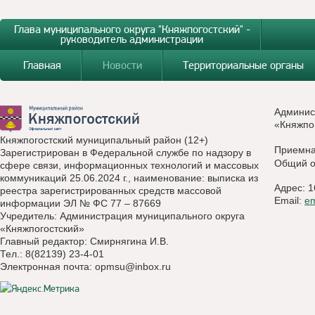
Глава муниципального округа "Княжпогостский" -
руководитель администрации
Главная
Новости
Территориальные органы
Админис
«Княжпо
Княжпогостский муниципальный район (12+)
Приемн
Зарегистрирован в Федеральной службе по надзору в
Общий о
сфере связи, информационных технологий и массовых
коммуникаций 25.06.2024 г., наименование: выписка из
Адрес: 1
реестра зарегистрированных средств массовой
Email:
e
информации ЭЛ № ФС 77 – 87669
Учредитель: Администрация муниципального округа
«Княжпогостский»
Главный редактор: Смирнягина И.В.
Тел.: 8(82139) 23-4-01
Электронная почта:
opmsu@inbox.ru