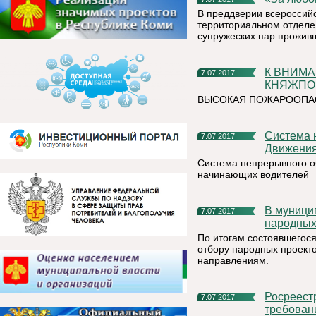
В преддверии всероссийс
территориальном отделе
супружеских пар проживш
К ВНИМАНИЮ ЖИТЕЛЕЙ И ОРГАНИЗАЦИЙ
7.07.2017
КНЯЖПОГ
ВЫСОКАЯ ПОЖАРООПАС
Система непрерывного обучения Безопасности Дорожного
7.07.2017
Движения
Система непрерывного о
начинающих водителей
В муниципалитетах началась активная стадия реализации
7.07.2017
народных
По итогам состоявшегос
отбору народных проект
направлениям.
Росреестр информирует, что с 1 июля действуют новые
7.07.2017
требован