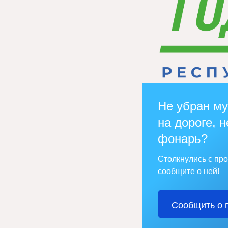
Не убран му
на дороге, н
фонарь?
Столкнулись с пр
сообщите о ней!
Сообщить о 