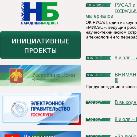
РУСАЛ и НИТУ «МИСиС» заключили соглашение о
10.07.2017
сотрудни
материалов
ОК РУСАЛ, один из круп
«МИСиС», ведущий росси
научно-техническом сотр
и технологий его перераб
9 июля –
9.07.2017
ВНИМАНИЮ НАСЕЛЕНИЯ КНЯЖПОГОСТСКОГО РАЙОНА
9.07.2017
!!!
Предупреждение о чрезв
В выход
7.07.2017
8 июля –
7.07.2017
«За люб
7.07.2017