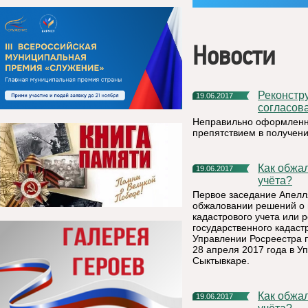
Новости
Реконструкция помещений для ведения бизнеса должна быть
19.06.2017
согласов
Неправильно оформленны
препятствием в получени
Как обжаловать решение о приостановлении кадастрового
19.06.2017
учёта?
Первое заседание Апелл
обжаловании решений о 
кадастрового учета или
государственного кадаст
Управлении Росреестра 
28 апреля 2017 года в У
Сыктывкаре.
Как обжаловать решение о приостановлении кадастрового
19.06.2017