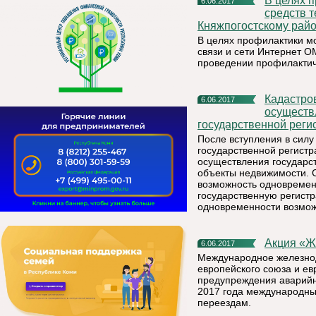
В целях профилактики мошенничества с использованием
6.06.2017
средств 
Княжпогостскому райо
В целях профилактики м
связи и сети Интернет 
проведении профилактич
Кадастровая палата информирует: случаи одновременного
6.06.2017
осуществл
государственной реги
После вступления в силу
государственной регист
осуществления государст
объекты недвижимости. 
возможность одновремен
государственную регист
одновременности возможн
Акция «
6.06.2017
Международное железнод
европейского союза и е
предупреждения аварийн
2017 года международн
переездам.