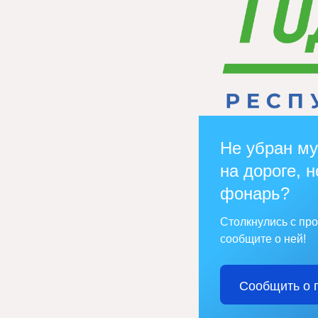
Не убран му
на дороге, н
фонарь?
Столкнулись с пр
сообщите о ней!
Сообщить о 