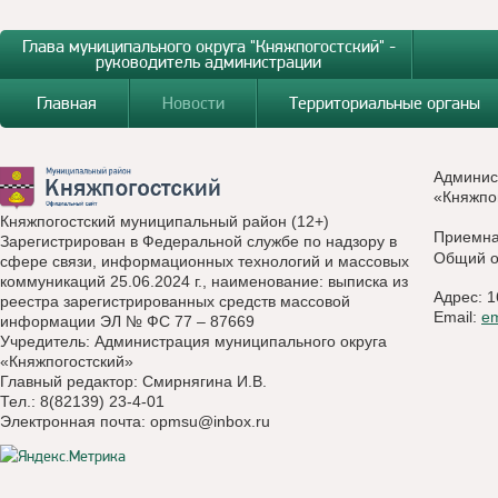
Глава муниципального округа "Княжпогостский" -
руководитель администрации
Главная
Новости
Территориальные органы
Админис
«Княжпо
Княжпогостский муниципальный район (12+)
Приемн
Зарегистрирован в Федеральной службе по надзору в
Общий о
сфере связи, информационных технологий и массовых
коммуникаций 25.06.2024 г., наименование: выписка из
Адрес: 1
реестра зарегистрированных средств массовой
Email:
e
информации ЭЛ № ФС 77 – 87669
Учредитель: Администрация муниципального округа
«Княжпогостский»
Главный редактор: Смирнягина И.В.
Тел.: 8(82139) 23-4-01
Электронная почта:
opmsu@inbox.ru