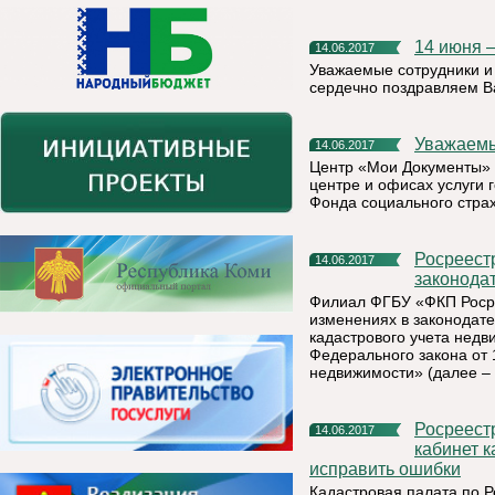
14 июня
14.06.2017
Уважаемые сотрудники и
сердечно поздравляем В
Уважаем
14.06.2017
Центр «Мои Документы» 
центре и офисах услуги 
Фонда социального стра
Росреестр информирует о некоторых изменениях в
14.06.2017
законода
Филиал ФГБУ «ФКП Росре
изменениях в законодате
кадастрового учета недв
Федерального закона от 
недвижимости» (далее – 
Росреестр информирует: с помощью сервиса «Личный
14.06.2017
кабинет 
исправить ошибки
Кадастровая палата по 