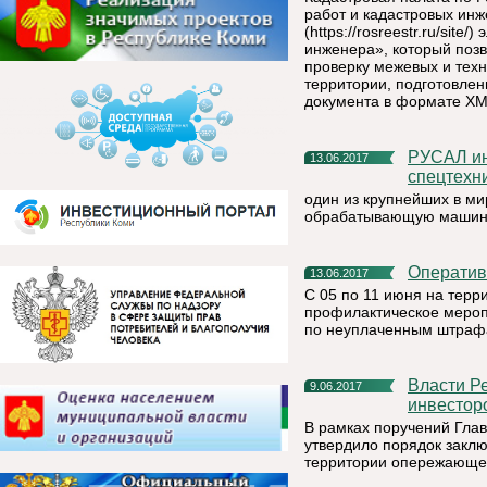
работ и кадастровых ин
(https://rosreestr.ru/sit
инженера», который поз
проверку межевых и техн
территории, подготовле
документа в формате XM
РУСАЛ инвестировал более $1,5 млн в собственный выпуск
13.06.2017
спецтехн
один из крупнейших в м
обрабатывающую машину
Операти
13.06.2017
С 05 по 11 июня на терр
профилактическое меро
по неуплаченным штраф
Власти Республики Коми создают условия для привлечения
9.06.2017
инвестор
В рамках поручений Гла
утвердило порядок закл
территории опережающег