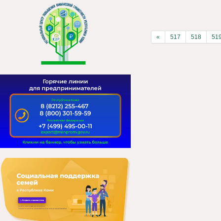
«
517
518
51