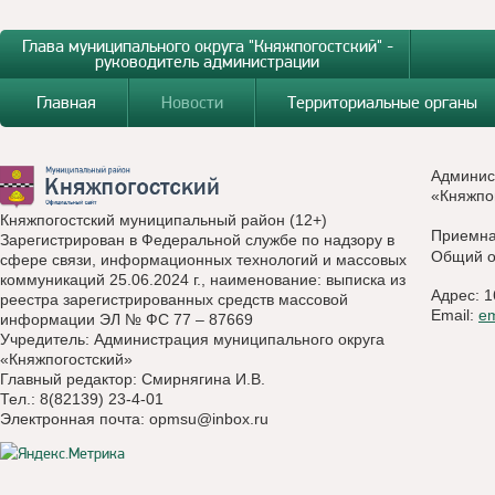
Глава муниципального округа "Княжпогостский" -
руководитель администрации
Главная
Новости
Территориальные органы
Админис
«Княжпо
Княжпогостский муниципальный район (12+)
Приемн
Зарегистрирован в Федеральной службе по надзору в
Общий о
сфере связи, информационных технологий и массовых
коммуникаций 25.06.2024 г., наименование: выписка из
Адрес: 1
реестра зарегистрированных средств массовой
Email:
e
информации ЭЛ № ФС 77 – 87669
Учредитель: Администрация муниципального округа
«Княжпогостский»
Главный редактор: Смирнягина И.В.
Тел.: 8(82139) 23-4-01
Электронная почта:
opmsu@inbox.ru