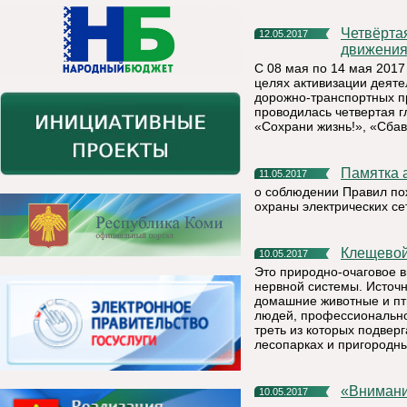
Четвёртая глобальная неделя безопасности дорожного
12.05.2017
движения
С 08 мая по 14 мая 2017
целях активизации деят
дорожно-транспортных п
проводилась четвертая 
«Сохрани жизнь!», «Сбавь
Памятка
11.05.2017
о соблюдении Правил по
охраны электрических се
Клещево
10.05.2017
Это природно-очаговое 
нервной системы. Источ
домашние животные и пт
людей, профессионально 
треть из которых подвер
лесопарках и пригородны
«Вниман
10.05.2017