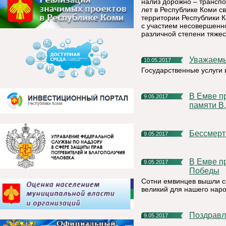
нализ дорожно – транспо
лет в Республике Коми св
территории Республики 
с участием несовершенно
различной степени тяжес
Уважаемы
10.05.2017
Государственные услуги в
В Емве прошла традиционная Легкоатлетическая эстафета,
9.05.2017
памяти В
Бессмер
9.05.2017
В Емве прошло праздничное шествие посвященное Дню
9.05.2017
Победы
Сотни емвинцев вышли се
великий для нашего наро
Поздрав
9.05.2017