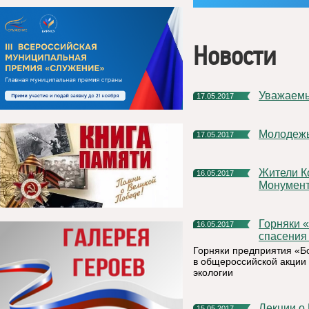
Новости
Уважаем
17.05.2017
Молодеж
17.05.2017
Жители Коми могут внести свою лепту в строительство
16.05.2017
Монумент
Горняки «Боксита Тимана» сдали полтонны макулатуры для
16.05.2017
спасения
Горняки предприятия «Б
в общероссийской акции 
экологии
Лекции о Питириме Сорокине прочитают в Санкт-
15.05.2017