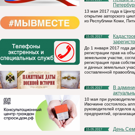
Петербур
13 мая 2017 года в Цент
открытие авторского ци
из Республики Коми, Пи
Кадастровая палата информирует: жители Коми могут
15.05.2017
зарегист
До 1 января 2017 года 
регистрации прав на об
земельном участке, согл
регистрация прав собств
и дачных земельных учас
составленной правообла
В администрации района прошло аппаратное совещание по
15.05.2017
актуальн
10 мая при руководител
Ивочкине состоялось апп
руководителей отделов 
предприятий, организаци
День Се
15.05.2017