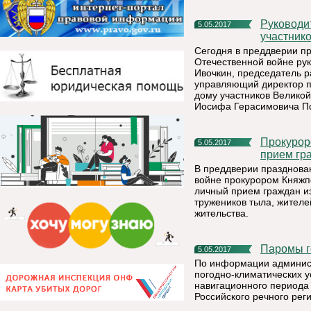
Руководитель районной администрации поздравил
5.05.2017
участник
Сегодня в преддверии п
Отечественной войне ру
Ивочкин, председатель р
управляющий директор п
дому участников Велико
Иосифа Герасимовича По
Прокурором Княжпогостского района проведен выездной
5.05.2017
прием гр
В преддверии празднова
войне прокурором Княжпо
личный прием граждан из
тружеников тыла, жителе
жительства.
Паромы 
5.05.2017
По информации админист
погодно-климатических у
навигационного периода 
Российского речного реги