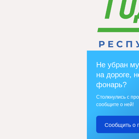
Не убран му
на дороге, н
фонарь?
Столкнулись с пр
сообщите о ней!
Сообщить о 