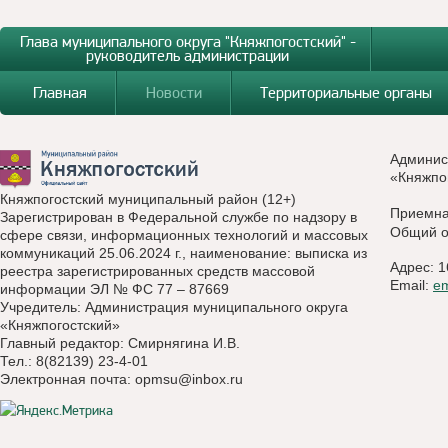
Глава муниципального округа "Княжпогостский" -
руководитель администрации
Главная
Новости
Территориальные органы
Админис
«Княжпо
Княжпогостский муниципальный район (12+)
Приемн
Зарегистрирован в Федеральной службе по надзору в
Общий о
сфере связи, информационных технологий и массовых
коммуникаций 25.06.2024 г., наименование: выписка из
Адрес: 1
реестра зарегистрированных средств массовой
Email:
e
информации ЭЛ № ФС 77 – 87669
Учредитель: Администрация муниципального округа
«Княжпогостский»
Главный редактор: Смирнягина И.В.
Тел.: 8(82139) 23-4-01
Электронная почта:
opmsu@inbox.ru