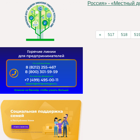
Россия» - «Местный д
«
517
518
51