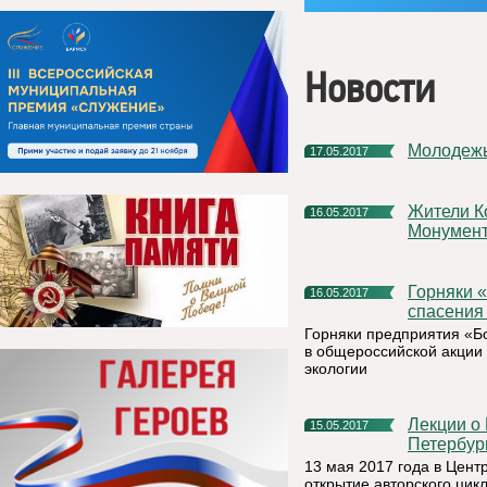
Новости
Молодеж
17.05.2017
Жители Коми могут внести свою лепту в строительство
16.05.2017
Монумент
Горняки «Боксита Тимана» сдали полтонны макулатуры для
16.05.2017
спасения
Горняки предприятия «Б
в общероссийской акции 
экологии
Лекции о Питириме Сорокине прочитают в Санкт-
15.05.2017
Петербур
13 мая 2017 года в Цент
открытие авторского ци