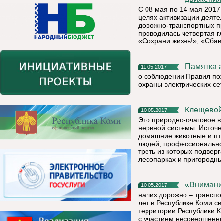
С 08 мая по 14 мая 2017
целях активизации деят
дорожно-транспортных п
проводилась четвертая 
«Сохрани жизнь!», «Сбавь
Памятка
11.05.2017
о соблюдении Правил по
охраны электрических се
Клещево
10.05.2017
Это природно-очаговое 
нервной системы. Источ
домашние животные и пт
людей, профессионально 
треть из которых подвер
лесопарках и пригородны
«Вниман
10.05.2017
нализ дорожно – транспо
лет в Республике Коми св
территории Республики 
с участием несовершенно