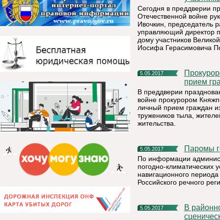
Сегодня в преддверии п
Отечественной войне ру
Ивочкин, председатель р
управляющий директор п
дому участников Велико
Иосифа Герасимовича По
Прокурором Княжпогостского района проведен выездной
5.05.2017
прием гр
В преддверии празднова
войне прокурором Княжпо
личный прием граждан из
тружеников тыла, жителе
жительства.
Паромы 
5.05.2017
По информации админист
погодно-климатических у
навигационного периода 
Российского речного реги
В районном доме культуры г. Емва определили поставщика
5.05.2017
сценичес