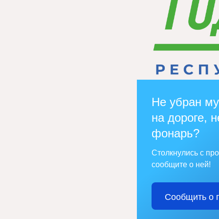
Не убран му
на дороге, н
фонарь?
Столкнулись с пр
сообщите о ней!
Сообщить о 