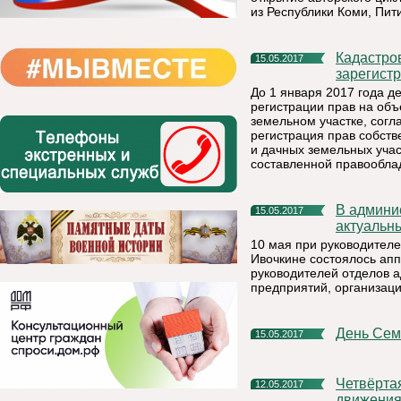
из Республики Коми, Пи
Кадастровая палата информирует: жители Коми могут
15.05.2017
зарегист
До 1 января 2017 года 
регистрации прав на об
земельном участке, согл
регистрация прав собств
и дачных земельных учас
составленной правообла
В администрации района прошло аппаратное совещание по
15.05.2017
актуальн
10 мая при руководител
Ивочкине состоялось апп
руководителей отделов 
предприятий, организаци
День Се
15.05.2017
Четвёртая глобальная неделя безопасности дорожного
12.05.2017
движения