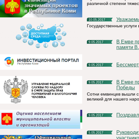
различной степени тяжес
Уважаемы
10.05.2017
Государственные услуги в
В Емве прошла традиционная Легкоатлетическая эстафета,
9.05.2017
памяти В
Бессмер
9.05.2017
В Емве прошло праздничное шествие посвященное Дню
9.05.2017
Победы
Сотни емвинцев вышли се
великий для нашего наро
Поздрав
9.05.2017
Руководитель районной администрации поздравил
5.05.2017
участник