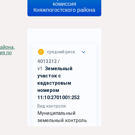
комиссия
Княжпогостского района
ия по