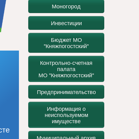
Моногород
Инвестиции
Бюджет МО
"Княжпогостский"
Контрольно-счетная
палата
МО "Княжпогостский"
Предпринимательство
Информация о
неиспользуемом
имуществе
сте
Муниципальный архив