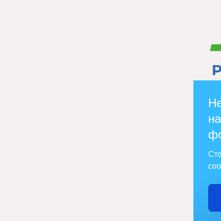
Не
на
ф
Сто
соо