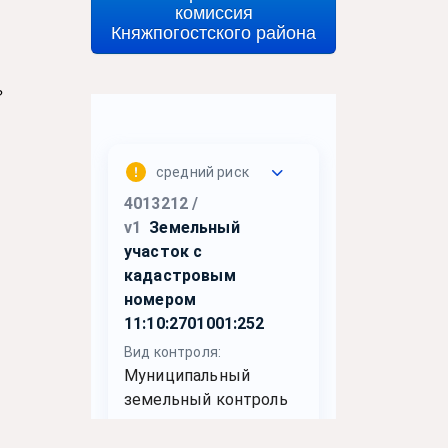
комиссия
Княжпогостского района
?