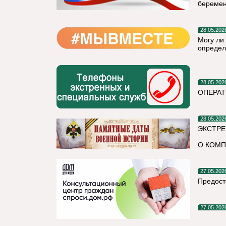
беремен
28.05.202
Могу ли
определ
28.05.202
ОПЕРАТ
28.05.202
ЭКСТРЕ
О КОМП
27.05.202
Предост
27.05.202