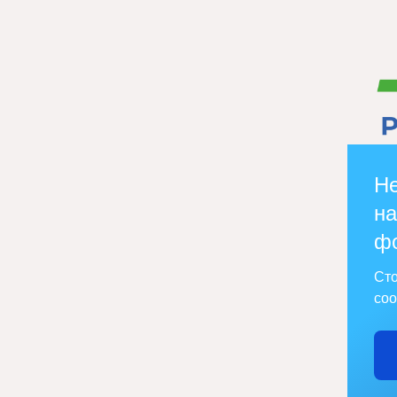
Не
на
ф
Сто
соо