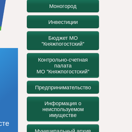
Моногород
Инвестиции
Бюджет МО
"Княжпогостский"
Контрольно-счетная
палата
МО "Княжпогостский"
Предпринимательство
Информация о
неиспользуемом
имуществе
сте
Муниципальный архив