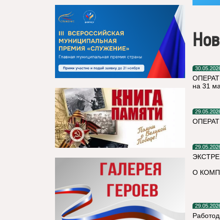
Нов
30.05.202
ОПЕРАТ
на 31 м
29.05.202
ОПЕРАТ
29.05.202
ЭКСТРЕ
О КОМП
29.05.202
Работод