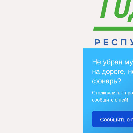
Не убран му
на дороге, н
фонарь?
Столкнулись с пр
сообщите о ней!
Сообщить о 