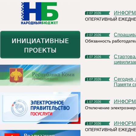
ИНФОР
2.07.2026
ОПЕРАТИВНЫЙ ЕЖЕДН
Спрашив
2.07.2026
Обязанность работодате
Стартовал X Международный фотоконкурс «Русская
1.07.2026
цивилиза
Сегодня, в День ветеранов боевых действий, в Сквере
1.07.2026
Памяти с
ИНФОР
1.07.2026
Отключение электроэнер
ИНФОР
1.07.2026
ОПЕРАТИВНЫЙ ЕЖЕДНЕ