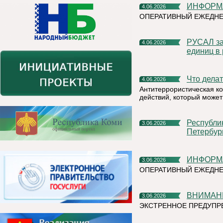
ИНФОР
4.06.2026
ОПЕРАТИВНЫЙ ЕЖЕДН
РУСАЛ заключил крупнейшую сделку по продаже углеродных
4.06.2026
единиц в
Что дел
4.06.2026
Антитеррористическая к
действий, который может
Республика Коми представит свой потенциал на XXIX
3.06.2026
Петербур
ИНФОР
3.06.2026
ОПЕРАТИВНЫЙ ЕЖЕДНЕ
ВНИМАН
3.06.2026
ЭКСТРЕННОЕ ПРЕДУПРЕ