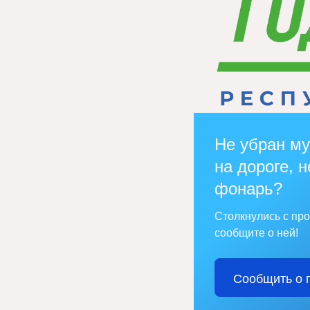
Не убран му
на дороге, н
фонарь?
Столкнулись с пр
сообщите о ней!
Сообщить о 