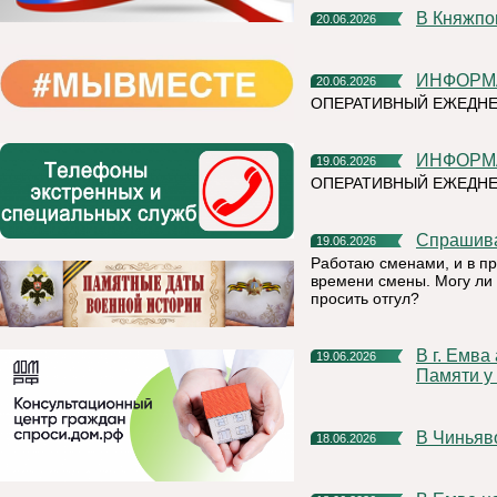
В Княжп
20.06.2026
ИНФОР
20.06.2026
ОПЕРАТИВНЫЙ ЕЖЕДНЕ
ИНФОР
19.06.2026
ОПЕРАТИВНЫЙ ЕЖЕДНЕ
Спрашив
19.06.2026
Работаю сменами, и в п
времени смены. Могу ли 
просить отгул?
В г. Емва акция «Минута молчания» пройдет в 12.15 в сквере
19.06.2026
Памяти у 
В Чинья
18.06.2026