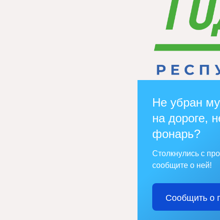
Не убран му
на дороге, н
фонарь?
Столкнулись с пр
сообщите о ней!
Сообщить о 