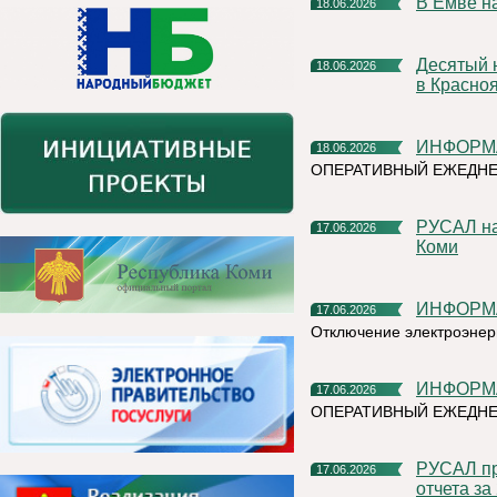
В Емве 
18.06.2026
Десятый научный фестиваль РУСАЛа стартует уже в августе
18.06.2026
в Красно
ИНФОР
18.06.2026
ОПЕРАТИВНЫЙ ЕЖЕДНЕ
РУСАЛ направит более 13 миллионов рублей на развитие
17.06.2026
Коми
ИНФОР
17.06.2026
Отключение электроэнер
ИНФОР
17.06.2026
ОПЕРАТИВНЫЙ ЕЖЕДНЕ
РУСАЛ провел общественно-экспертные заверения Единого
17.06.2026
отчета за