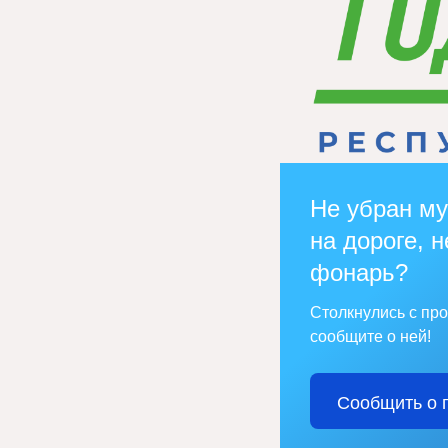
Не убран му
на дороге, н
фонарь?
Столкнулись с пр
сообщите о ней!
Сообщить о 