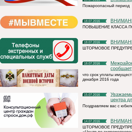
Пожароопасный период
ВНИМАН
18.07.2016
ПОВЫШЕНИЕ КЛАССА П
ВНИМАН
18.07.2016
ШТОРМОВОЕ ПРЕДУПРЕ
Межрайонная ИФНС России №5 по Республике Коми
18.07.2016
сообщает
что срок уплаты имущест
декабря 2016 года
Уважаемые сотрудники социально-реабилитационного
15.07.2016
центра дл
Поздравляем вас с юбил
ВНИМА
14.07.2016
ШТОРМОВОЕ ПРЕДУПРЕЖД
«Центр по гидрометеоро