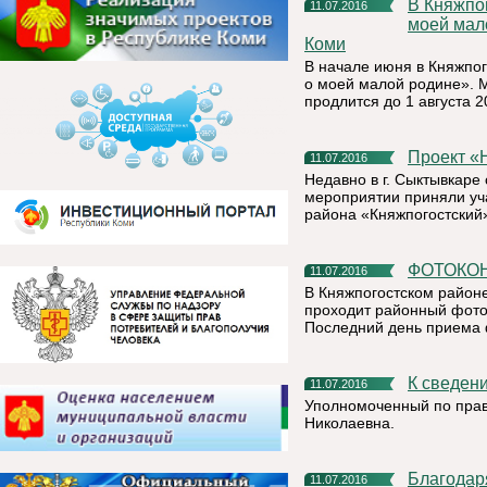
В Княжпогостском районе объявлен конкурс «95 страниц о
11.07.2016
моей мал
Коми
В начале июня в Княжпог
о моей малой родине». 
продлится до 1 августа 2
Проект 
11.07.2016
Недавно в г. Сыктывкаре
мероприятии приняли уч
района «Княжпогостский
ФОТОКО
11.07.2016
В Княжпогостском район
проходит районный фоток
Последний день приема ф
К сведен
11.07.2016
Уполномоченный по прав
Николаевна.
Благодаря малому проекту в д. Онежье появится убойная
11.07.2016