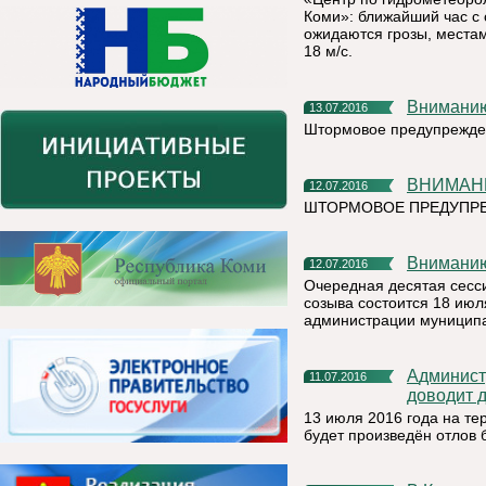
Коми»: ближайший час с 
ожидаются грозы, местам
18 м/с.
Внимани
13.07.2016
Штормовое предупрежде
ВНИМАН
12.07.2016
ШТОРМОВОЕ ПРЕДУПРЕЖ
Внимани
12.07.2016
Очередная десятая сесс
созыва состоится 18 июля
администрации муниципа
Администрация муниципального района «Княжпогостский»
11.07.2016
доводит 
13 июля 2016 года на т
будет произведён отлов 