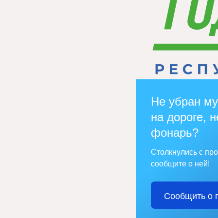
Не убран му
на дороге, н
фонарь?
Столкнулись с пр
сообщите о ней!
Сообщить о 