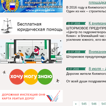
площадк
В 2016 году в Княжпогос
Один из них – строитель
К внима
11.07.2016
ШТОРМОВОЕ ПРЕДУПРЕЖД
«Центр по гидрометеоро
Коми»: в ближайший час 
усиление южного, юго-во
Внимани
10.07.2016
Штормовое предупрежде
8 июля –
8.07.2016
Дорогие жители Княжпого
От всей души поздравляе
«
545
546
54