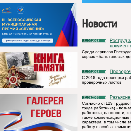
Новости
Роструд запустил новый сервис «Банк типовых
21.02.2018
документ
Среди сервисов Роструд
сервис «Банк типовых до
Проверо
21.02.2018
С 2018 года проверки ра
проверочных листов.
Разъясн
21.02.2018
Согласно ст.129 Трудово
труда работника) - возн
работника, сложности, к
также компенсационные 
характера, в том числе 
работу в особых климати