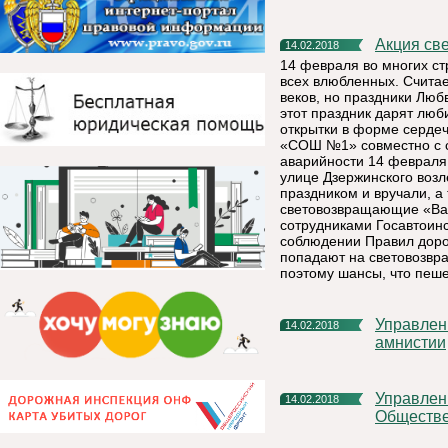
Акция с
14.02.2018
14 февраля во многих ст
всех влюбленных. Считае
веков, но праздники Лю
этот праздник дарят лю
открытки в форме серде
«СОШ №1» совместно с с
аварийности 14 февраля
улице Дзержинского возл
праздником и вручали, а
световозвращающие «Вал
сотрудниками Госавтоин
соблюдении Правил дорож
попадают на световозвра
поэтому шансы, что пеше
Управление Росреестра по Республике Коми: о лесной
14.02.2018
амнистии
Управление Росреестра по Республике Коми: итоги работы
14.02.2018
Обществе