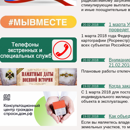
радиоактивному загрязн
стимулирующие выплаты 
и иные поощрительные в
1 марта Управление Росреестра по Республики Коми
20.02.2018
проведет
1 марта 2018 года Федер
картографии (Росреестр)
всех субъектах Российск
Внимание населению!!! отключение электроэнергии
20.02.2018
21.02.201
Плановые работы отключ
Когда за
19.02.2018
С 1 марта 2018 для пост
индивидуального жилищн
объекта в эксплуатацию.
Как объ
19.02.2018
Если вы являетесь влад
земельных участков, то м