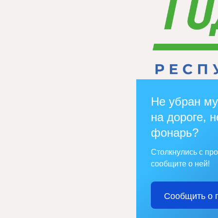
Не убран му
на дороге, н
фонарь?
Столкнулись с пр
сообщите о ней!
Сообщить о 