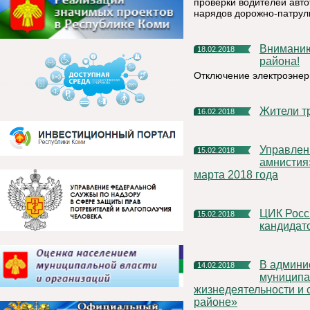
проверки водителей авт
нарядов дорожно-патрул
Вниманию жителей и руководителям Княжпогостского
18.02.2018
района!
Отключение электроэнер
Жители 
16.02.2018
Управление Росреестра по Республике Коми: «дачная
15.02.2018
амнистия
марта 2018 года
ЦИК России утвердит график предвыборных дебатов
15.02.2018
кандидат
В администрации МР «Княжпогостский» утверждена
14.02.2018
муниципа
жизнедеятельности и 
районе»