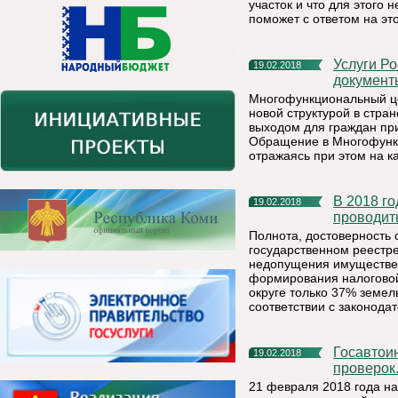
участок и что для этого
поможет с ответом на это
Услуги Росреестра в Многофункциональном центре «Мои
19.02.2018
документы
Многофункциональный ц
новой структурой в стра
выходом для граждан пр
Обращение в Многофункц
отражаясь при этом на к
В 2018 году впервые на территории Республики Коми будут
19.02.2018
проводит
Полнота, достоверность 
государственном реестр
недопущения имуществен
формирования налоговой
округе только 37% земел
соответствии с законода
Госавтоинспекторы проверят водителей во время массовых
19.02.2018
проверок
21 февраля 2018 года на