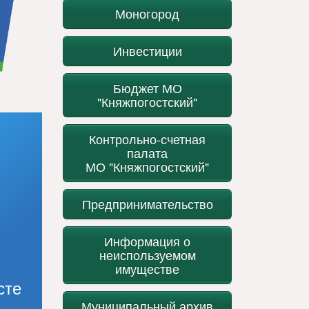
Моногород
Инвестиции
Бюджет МО
"Княжпогостский"
Контрольно-счетная
палата
МО "Княжпогостский"
Предпринимательство
Информация о
неиспользуемом
имуществе
сте
Муниципальный архив