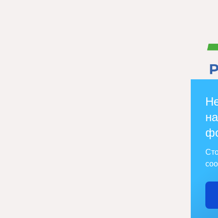
Не
на
ф
Сто
соо