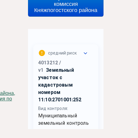
комиссия
Княжпогостского района
ия по