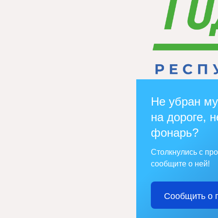
Не убран му
на дороге, н
фонарь?
Столкнулись с пр
сообщите о ней!
Сообщить о 