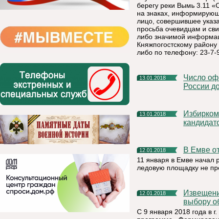
берегу реки Вымь 3.11 
на знаках, информирующ
лицо, совершившее указ
просьба очевидцам и св
либо значимой информац
Княжпогостскому району п
либо по телефону: 23-7-
Число официально заявившихся на выборы президента
13.01.2018
России до
Избирком Коми установил время агитационных встреч
13.01.2018
кандидат
В Емве 
12.01.2018
11 января в Емве начал 
ледовую площадку не пр
Извещение о проведении общественного обсуждения по
12.01.2018
выбору о
С 9 января 2018 года в г