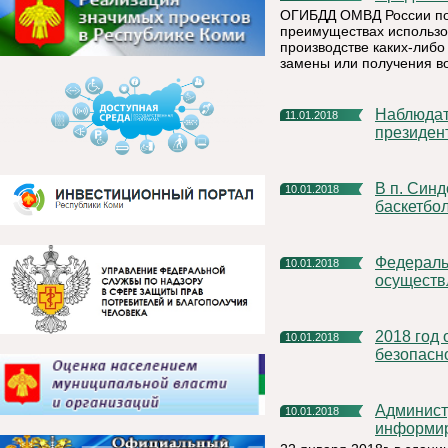
ОГИБДД ОМВД России по 
преимуществах использов
производстве каких-либо
замены или получения во
Наблюдатели от США войдут в состав миссии ОБСЕ на
11.01.2018
президен
В п. Синдор проходит Первенство Республики Коми по
10.01.2018
баскетбо
Федеральной службой по труду и занятости активно
10.01.2018
осуществ
2018 год объявлен в МЧС России Годом культуры
10.01.2018
безопасн
Администрация муниципального района «Княжпогостский»
10.01.2018
информи