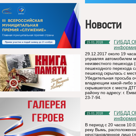
Новости
ГИБДД ОМВД России по Княжпогостскому району
15.01.2018
информи
29.12.2017 около 19 часа
управляя автомобилем м
неизвестного пешехода (
пешеходного перехода сл
пешеход скрылась с мес
Убедительная просьба о
владеющим какой-либо з
скрывшегося с места ДТ
району по адресу: г. Емв
23-7-94.
ГИБДД ОМВД России по Княжпогостскому району
15.01.2018
информи
В период с 20 часов 10.0
реку Вымь, расположенно
неустановленное лицо (л