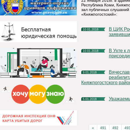
22 января 2018г. в здан
Республика Коми, Княжпог
зал публичных слушаний
«Княжпогостский»:
В ЦИК России завершился прием документов от граждан,
10.01.2018
заявивши
В Ухте к лыжным новогодним каникулам РУСАЛа
10.01.2018
присоеди
Вячеслав Ивочкин поздравил воспитанников Социально-
9.01.2018
реабилит
Княжпогостского райо
Уважаем
5.01.2018
«
491
492
49