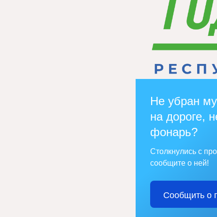
Не убран му
на дороге, н
фонарь?
Столкнулись с пр
сообщите о ней!
Сообщить о 