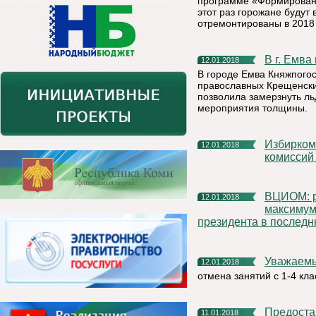
программе «Формировани
этот раз горожане будут
отремонтированы в 2018
В г. Емв
12.01.2018
В городе Емва Княжпого
православных Крещенские
позволила замерзнуть ль
мероприятия толщины.
Избирком Коми утвердил график работы участковых
12.01.2018
комиссий 
ВЦИОМ: рейтинг доверия Путину в декабре достиг
12.01.2018
максимум
президента в последн
Уважаем
12.01.2018
отмена занятий с 1-4 кл
Предост
11.01.2018