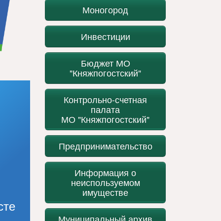
Моногород
Инвестиции
Бюджет МО
"Княжпогостский"
Контрольно-счетная
палата
МО "Княжпогостский"
Предпринимательство
Информация о
неиспользуемом
имуществе
сте
Муниципальный архив