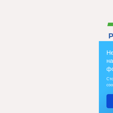
Не
на
ф
Сто
соо