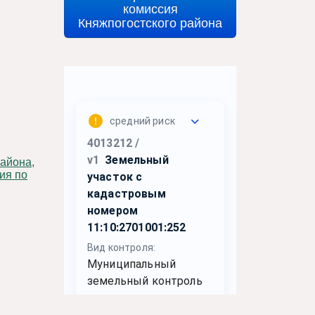
комиссия
Княжпогостского района
ия по