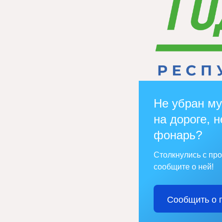
Не убран му
на дороге, н
фонарь?
Столкнулись с пр
сообщите о ней!
Сообщить о 