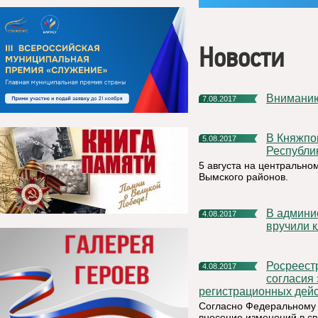
Новости
Внимани
7.08.2017
В Княжпогостском районе прошел отборочный матч Кубка
5.08.2017
Республи
5 августа на центрально
Вымского районов.
В администрации МР «Княжпогостский» торжественно
4.08.2017
вручили 
Росреестр информирует: о необходимости представления
4.08.2017
согласия
регистрационных дейс
Согласно Федеральному 
внесение изменений в с