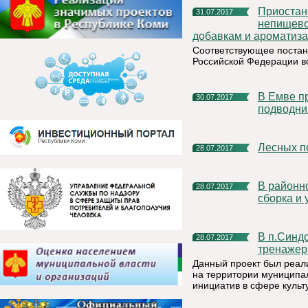
Приостановление розничной торговли спиртосодержащей
31.07.2017
непищево
добавкам и ароматиза
Соответствующее постано
Российской Федерации вс
В Емве прошел XII Турнир по футболу памяти моряка-
30.07.2017
подводни
Лесных 
28.07.2017
В районном доме культуры Княжпогостского района идет
28.07.2017
сборка и 
В п.Синдор Княжпогостскго района установили уличный
28.07.2017
тренажер
Данный проект был реали
на территории муниципа
инициатив в сфере культ