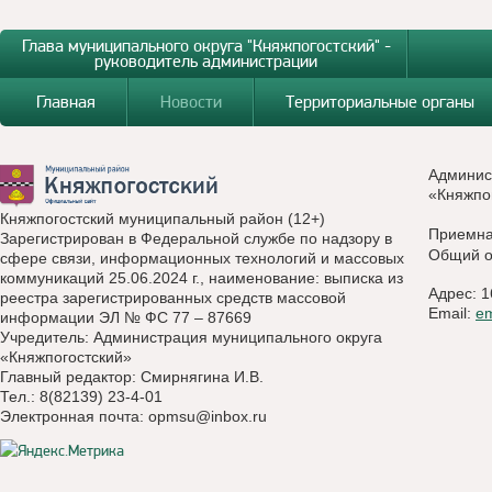
Глава муниципального округа "Княжпогостский" -
руководитель администрации
Главная
Новости
Территориальные органы
Админис
«Княжпо
Княжпогостский муниципальный район (12+)
Приемн
Зарегистрирован в Федеральной службе по надзору в
Общий о
сфере связи, информационных технологий и массовых
коммуникаций 25.06.2024 г., наименование: выписка из
Адрес: 1
реестра зарегистрированных средств массовой
Email:
e
информации ЭЛ № ФС 77 – 87669
Учредитель: Администрация муниципального округа
«Княжпогостский»
Главный редактор: Смирнягина И.В.
Тел.: 8(82139) 23-4-01
Электронная почта:
opmsu@inbox.ru