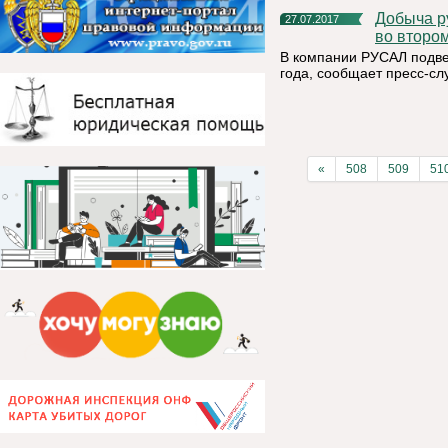
Добыча руды на предприятии «Боксит Тимана» увеличилась
27.07.2017
во втором
В компании РУСАЛ подве
года, сообщает пресс-сл
«
508
509
51