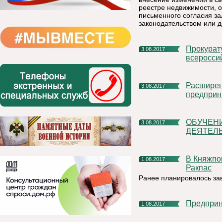
реестре недвижимости, 
письменного согласия з
законодательством или д
Прокуратура Коми приглашает молодежь поучаствовать во
3.08.2017
всеросси
Расширение доступа субъектов малого и среднего
3.08.2017
предприн
ОБУЧЕНИЕ «ОСНОВЫ ПРЕДПРИНИМАТЕЛЬСКОЙ
3.08.2017
ДЕЯТЕЛ
В Княжпогостском районе отремонтировали дорогу к п.
1.08.2017
Ракпас
Ранее планировалось зав
Предпри
1.08.2017