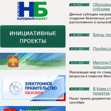
Образовательная сфера Княжпогостского района получила
1.08.2017
субсидии
Данные субсидии направ
создания безопасных ус
расположеннх в сельской
Вдоль т
1.08.2017
Професс
31.07.2017
Минтруд России проводит опрос граждан о мерах по
31.07.2017
повышени
Реализация мер по стим
вопросов в повестке Мин
В Коми стартует Республиканский конкурс инновационных
31.07.2017
проектов
Начат прием документов 
сентября