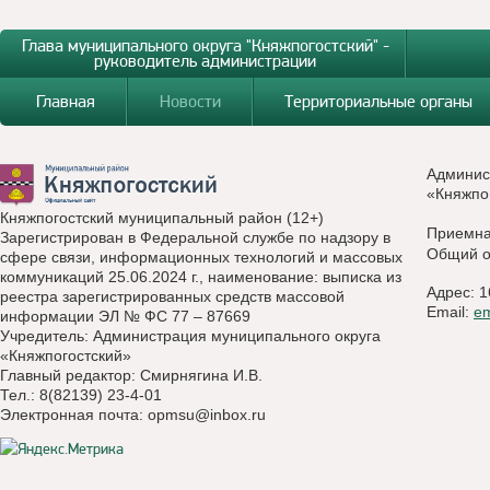
Глава муниципального округа "Княжпогостский" -
руководитель администрации
Главная
Новости
Территориальные органы
Админис
«Княжпо
Княжпогостский муниципальный район (12+)
Приемн
Зарегистрирован в Федеральной службе по надзору в
Общий о
сфере связи, информационных технологий и массовых
коммуникаций 25.06.2024 г., наименование: выписка из
Адрес: 1
реестра зарегистрированных средств массовой
Email:
e
информации ЭЛ № ФС 77 – 87669
Учредитель: Администрация муниципального округа
«Княжпогостский»
Главный редактор: Смирнягина И.В.
Тел.: 8(82139) 23-4-01
Электронная почта:
opmsu@inbox.ru