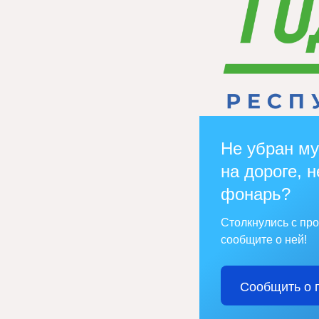
Не убран му
на дороге, н
фонарь?
Столкнулись с пр
сообщите о ней!
Сообщить о 