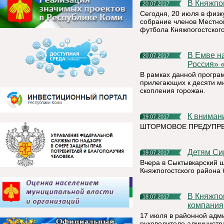
В Княжп
20.07.2017
Сегодня, 20 июля в физк
собрание членов Местно
футбола Княжпогостског
В Емве началась реализация проекта партии «Единая
20.07.2017
Россия» 
В рамках данной програ
прилегающих к десяти м
скопления горожан.
К внима
19.07.2017
ШТОРМОВОЕ ПРЕДУПР
Детям С
19.07.2017
Вчера в Сыктывкарский 
Княжпогостского района
В Княжпогостский район пришла новая ресурсоснабжающая
18.07.2017
компания
17 июля в районной адм
руководителе администр