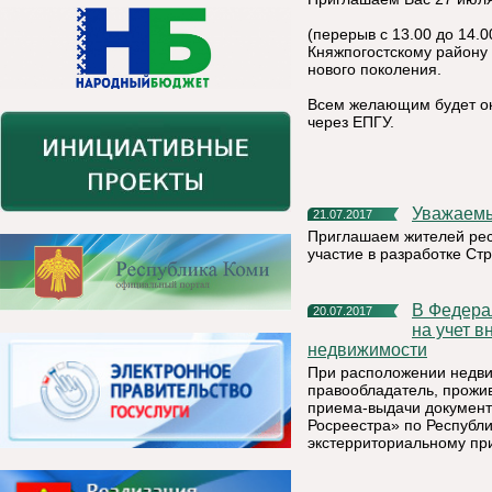
(перерыв с 13.00 до 14.
Княжпогостскому району
нового поколения.
Всем желающим будет ок
через ЕПГУ.
Уважаем
21.07.2017
Приглашаем жителей рес
участие в разработке Ст
В Федеральной кадастровой палате можно подать заявление
20.07.2017
на учет в
недвижимости
При расположении недви
правообладатель, прожи
приема-выдачи документ
Росреестра» по Республ
экстерриториальному пр