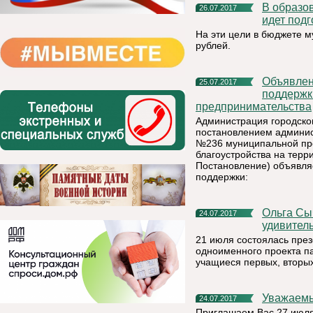
В образовательных учреждениях Княжпогостского района
26.07.2017
идет подг
На эти цели в бюджете 
рублей.
Объявление о приеме заявок на получение финансовой
25.07.2017
поддержк
предпринимательства
Администрация городско
постановлением админист
№236 муниципальной пр
благоустройства на терр
Постановление) объявля
поддержки:
Ольга Сычугова: «Новый дневник расскажет школьникам об
24.07.2017
удивител
21 июля состоялась през
одноименного проекта па
учащиеся первых, вторых
Уважаемы
24.07.2017
Приглашаем Вас 27 июля 