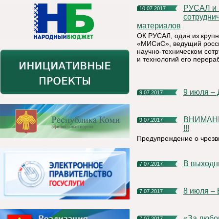
РУСАЛ и НИТУ «МИСиС» заключили соглашение о
10.07.2017
сотрудни
материалов
ОК РУСАЛ, один из круп
«МИСиС», ведущий росси
научно-техническом сотр
и технологий его перераб
9 июля –
9.07.2017
ВНИМАНИЮ НАСЕЛЕНИЯ КНЯЖПОГОСТСКОГО РАЙОНА
9.07.2017
!!!
Предупреждение о чрезв
В выход
7.07.2017
8 июля –
7.07.2017
«За люб
7.07.2017