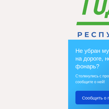
Не убран му
на дороге, н
фонарь?
Столкнулись с пр
сообщите о ней!
Сообщить о 