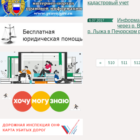
кадастровый учет
Информация об открытии движения по наплавным мостам
6.07.2017
через р. 
р. Лыжа в Печорском 
«
510
511
51