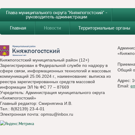
Глава муниципального округа "Княжпогостский" -
руководитель администрации
Главная
Новости
Территориальные органы
Админис
«Княжпо
Княжпогостский муниципальный район (12+)
Приемн
Зарегистрирован в Федеральной службе по надзору в
Общий о
сфере связи, информационных технологий и массовых
коммуникаций 25.06.2024 г., наименование: выписка из
Адрес: 1
реестра зарегистрированных средств массовой
Email:
e
информации ЭЛ № ФС 77 – 87669
Учредитель: Администрация муниципального округа
«Княжпогостский»
Главный редактор: Смирнягина И.В.
Тел.: 8(82139) 23-4-01
Электронная почта:
opmsu@inbox.ru