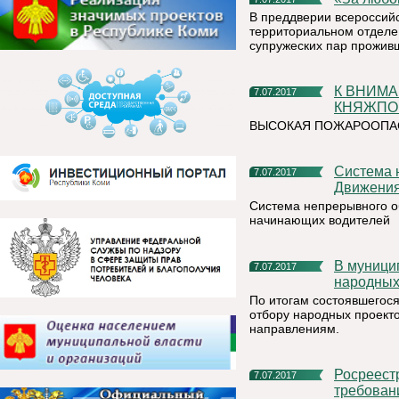
В преддверии всероссийс
территориальном отделе
супружеских пар проживш
К ВНИМАНИЮ ЖИТЕЛЕЙ И ОРГАНИЗАЦИЙ
7.07.2017
КНЯЖПОГ
ВЫСОКАЯ ПОЖАРООПАС
Система непрерывного обучения Безопасности Дорожного
7.07.2017
Движения
Система непрерывного о
начинающих водителей
В муниципалитетах началась активная стадия реализации
7.07.2017
народных
По итогам состоявшегос
отбору народных проект
направлениям.
Росреестр информирует, что с 1 июля действуют новые
7.07.2017
требован