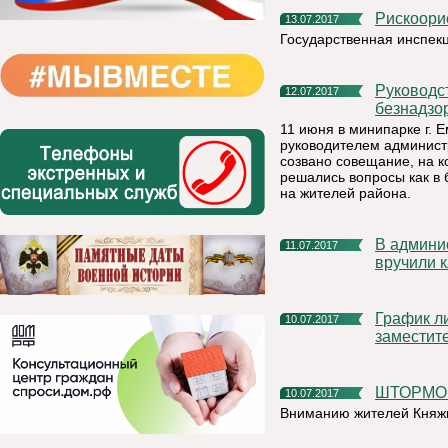
Рискоор
13.07.2017
Государственная инспек
Руководство района держит на контроле ситуцию с
12.07.2017
безнадзо
11 июня в минипарке г. Е
руководителем админист
созвано совещание, на к
решались вопросы как в
на жителей района.
В администрации МР «Княжпогостский» торжественно
11.07.2017
вручили 
График личного приема руководителя администрации и
10.07.2017
заместит
ШТОРМ
10.07.2017
Вниманию жителей Княжп