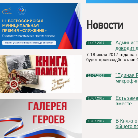
Новости
Администрация муниципального района «Княжпогостский»
14.07.2017
доводит 
7-18 июля 2017 года на
будет произведён отлов
"Единая Россия" запустила "Народный контроль" за
13.07.2017
микрофин
Есть замечания по качеству работ? Проконтролируем
13.07.2017
вместе.
В Княжпогостском районе идут работы по ремонту дорог
13.07.2017
общего п