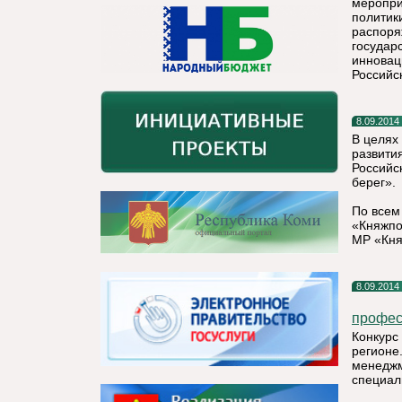
меропри
политик
распоря
государ
инновац
Российс
8.09.2014
В целях
развити
Российс
берег».
По всем
«Княжпо
МР «Кня
8.09.2014
профес
Конкурс
регионе
менеджм
специал