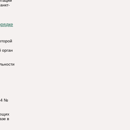
итации
анкт-
оторой
 орган
льности
14 №
ующих
азе в