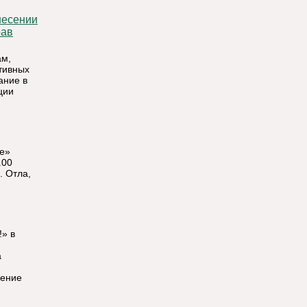
рав
ам,
тивных
ание в
ции
ье»
.00
. Отла,
!» в
а
ление