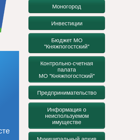
Моногород
Инвестиции
Бюджет МО
"Княжпогостский"
Контрольно-счетная
палата
МО "Княжпогостский"
Предпринимательство
Информация о
неиспользуемом
имуществе
сте
Муниципальный архив