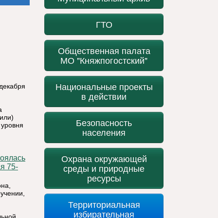
ГТО
Общественная палата
МО "Княжпогостский"
Национальные проекты
 декабря
в действии
а
или)
Безопасность
 уровня
населения
Охрана окружающей
среды и природные
я 75-
ресурсы
она,
учении,
Территориальная
избирательная
льной