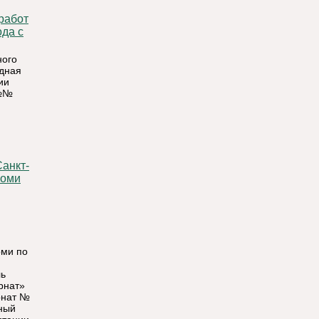
ода с
ного
одная
ии
 №№
анкт-
Коми
оми по
ль
рнат»
рнат №
ный