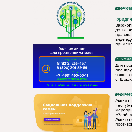
4.09.2014
юридич
Законоп
должнос
правона
виде ад
применя
1.09.2014
Для про
планиру
часов в 
с. Шошк
27.08.201
Акция п
Республи
меропри
«Зелёна
Акцию п
противо