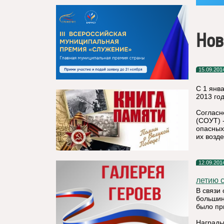
Нов
15.09.201
С 1 янв
2013 го
Согласн
(СОУТ) 
опасных
их возде
12.09.201
летию 
В связи 
большин
было пр
Награды