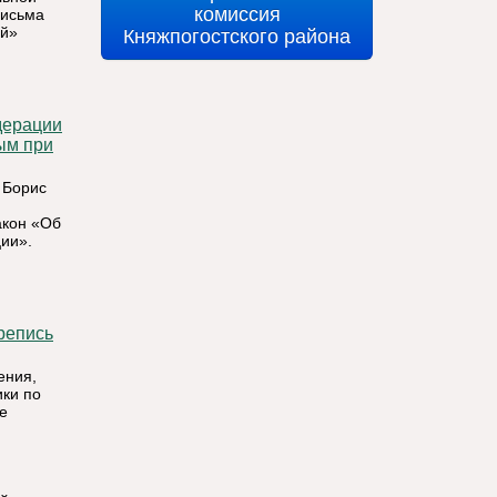
комиссия
письма
Княжпогостского района
ий»
ым при
 Борис
акон «Об
ии».
.
ения,
ики по
е