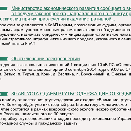
Министерство экономического развития сообщает о внесении
в Госдуму законопроекта, направленного на защиту п
еских лиц при их привлечении к административной...
роектом закрепляются в КоАП нормы, позволяющие судьям, орган
тным лицам, уполномоченным рассматривать дела об администра
рушениях, назначать юридическим лицам административное наказ
министративного штрафа ниже низшего предела, указанного в санк
емой статьи КоАП.
Об отключении электроэнергии
ведения высоковольтных испытаний 1 секции шин 10 кВ ПС «Онеж
ется отключение электроэнергии 3 сентября 2014 года с 9.00 до 17
п. Ветью, п. Туръя, д. Кони, д. Весляна, п. Брусничный, д. Онежье, д
а.
30 АВГУСТА СДАЁМ РТУТЬСОДЕРЖАЩИЕ ОТХОДЫ!
4
о приёму от населения ртутьсодержащих отходов «Внимание: ртуть
ке Коми пройдёт уже в четвертый раз. В этом году экологическое
ятие состоится в рамках всероссийского экологического субботник
я Россия», намеченного на 30 августа.
о приёму ртутьсодержащих отходов проводит региональное Управ
пожарной службы и гражданской защиты.