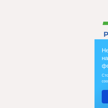
Не
на
ф
Сто
соо