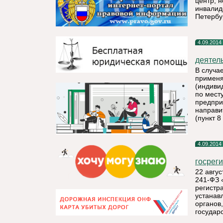
центр, 
инвалид
Петербу
4.09.2014
деятел
В случа
применя
(индиви
по мест
предпри
направи
(пункт 8
4.09.2014
госрег
22 авгус
241-ФЗ 
регистр
устанав
органов
государ