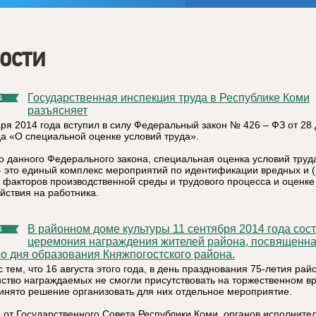
ости
Государственная инспекция труда в Республике Коми
4
разъясняет
аря 2014 года вступил в силу Федеральный закон № 426 – ФЗ от 28
да «О специальной оценке условий труда».
о данного Федерального закона, специальная оценка условий труд
- это единый комплекс мероприятий по идентификации вредных и (
 факторов производственной среды и трудового процесса и оценке
йствия на работника.
В районном доме культуры 11 сентября 2014 года состоялась
4
церемония награждения жителей района, посвященна
со дня образования Княжпогостского района.
с тем, что 16 августа этого года, в день празднования 75-летия рай
ство награждаемых не смогли присутствовать на торжественном вр
инято решение организовать для них отдельное мероприятие.
 от Государственного Совета Республики Коми, органов исполните