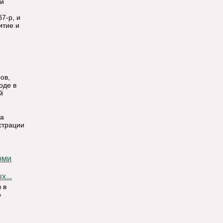
ой
7-р, и
итие и
ов,
оде в
й
на
страции
...
 в
о