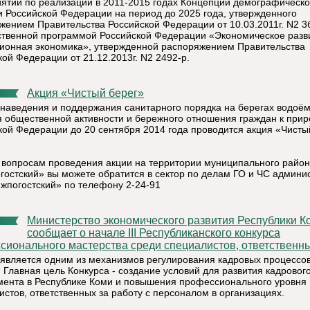
ятий по реализации в 2011-2015 годах Концепции демографическ
и Российской Федерации на период до 2025 года, утвержденного
жением Правительства Российской Федерации от 10.03.2011г. N2 3б
ственной программой Российской Федерации «Экономическое разв
ионная экономика», утвержденной распоряжением Правительства
кой Федерации от 21.12.2013г. N2 2492-р.
Акция «Чистый берег»
 наведения и поддержания санитарного порядка на берегах водоём
я общественной активности и бережного отношения граждан к прир
кой Федерации до 20 сентября 2014 года проводится акция «Чисты
 вопросам проведения акции на территории муниципального райо
гостский» вы можете обратится в сектор по делам ГО и ЧС админи
жпогостский» по телефону 2-24-91
Министерство экономического развития Республики Коми
сообщает о начале III Республиканского конкурса
сионального мастерства среди специалистов, ответственных
 является одним из механизмов регулирования кадровых процессов
. Главная цель Конкурса - создание условий для развития кадровог
ента в Республике Коми и повышения профессионального уровня
истов, ответственных за работу с персоналом в организациях.