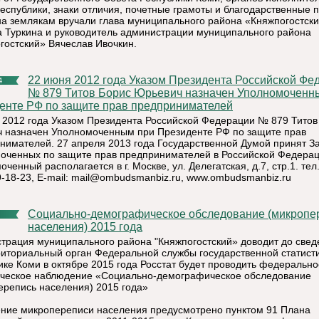
республики, знаки отличия, почетные грамоты и благодарственные 
на землякам вручали глава муниципального района «Княжпогостск
 Туркина и руководитель администрации муниципального района
гостский» Вячеслав Ивочкин.
22 июня 2012 года Указом Президента Российской Федерации
4
№ 879 Титов Борис Юрьевич назначен Уполномоченн
енте РФ по защите прав предпринимателей
 2012 года Указом Президента Российской Федерации № 879 Титов
 назначен Уполномоченным при Президенте РФ по защите прав
нимателей. 27 апреля 2013 года Государственной Думой принят З
оченных по защите прав предпринимателей в Российской Федерац
ченный располагается в г. Москве, ул. Делегатская, д.7, стр.1. тел
-18-23, E-mail:
mail@ombudsmanbiz.ru, www.ombudsmanbiz.ru
Социально-демографическое обследование (микроперепись
населения) 2015 года
трация муниципального района "Княжпогостский» доводит до свед
риториальный орган Федеральной службы государственной статист
ике Коми в октябре 2015 года Росстат будет проводить федерально
ическое наблюдение «Социально-демографическое обследование
ерепись населения) 2015 года»
ние микропереписи населения предусмотрено пунктом 91 Плана