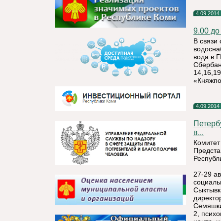
4.09.2014
9.00 до
В связи
водосна
вода в 
Сбербан
14,16,1
«Княжпо
4.09.2014
Петерб
в...
Комитет
Предста
Республ
27-29 а
социаль
Сыктывк
директо
Семяшки
2, псих