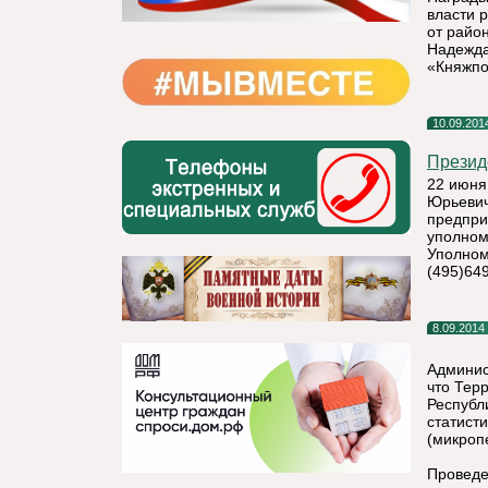
власти 
от райо
Надежда
«Княжпо
10.09.201
Презид
22 июня
Юрьевич
предпри
уполном
Уполномо
(495)649
8.09.2014
Админис
что Тер
Республ
статист
(микроп
Проведе