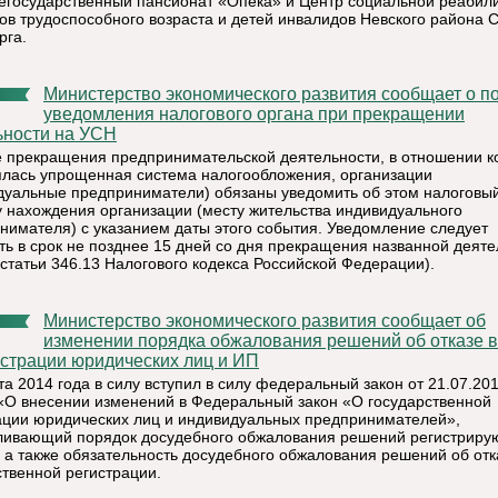
негосударственный пансионат «Опека» и Центр социальной реабил
ов трудоспособного возраста и детей инвалидов Невского района С
рга.
Министерство экономического развития сообщает о порядке
уведомления налогового органа при прекращении
ьности на УСН
е прекращения предпринимательской деятельности, в отношении к
лась упрощенная система налогообложения, организации
дуальные предприниматели) обязаны уведомить об этом налоговый
у нахождения организации (месту жительства индивидуального
нимателя) с указанием даты этого события. Уведомление следует
ть в срок не позднее 15 дней со дня прекращения названной деяте
 статьи 346.13 Налогового кодекса Российской Федерации).
Министерство экономического развития сообщает об
изменении порядка обжалования решений об отказе в
истрации юридических лиц и ИП
та 2014 года в силу вступил в силу федеральный закон от 21.07.20
«О внесении изменений в Федеральный закон «О государственной
ации юридических лиц и индивидуальных предпринимателей»,
ливающий порядок досудебного обжалования решений регистрир
, а также обязательность досудебного обжалования решений об отк
ственной регистрации.