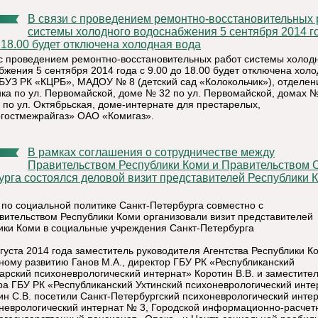
В связи с проведением ремонтно-восстановительных работ
системы холодного водоснабжения 5 сентября 2014 г
 18.00 будет отключена холодная вода
 с проведением ремонтно-восстановительных работ системы холод
бжения 5 сентября 2014 года с 9.00 до 18.00 будет отключена хол
ГБУЗ РК «КЦРБ», МАДОУ № 8 (детский сад «Колокольчик»), отделен
ка по ул. Первомайской, доме № 32 по ул. Первомайской, домах
9 по ул. Октябрьская, доме-интернате для престарелых,
гостмежрайгаз» ОАО «Комигаз».
В рамках соглашения о сотрудничестве между
Правительством Республики Коми и Правительством С
урга состоялся деловой визит представителей Республики 
 по социальной политике Санкт-Петербурга совместно с
вительством Республики Коми организовали визит представителей
ики Коми в социальные учреждения Санкт-Петербурга
вгуста 2014 года заместитель руководителя Агентства Республики К
ному развитию Ганов М.А., директор ГБУ РК «Республиканский
арский психоневрологический интернат» Коротин В.В. и заместите
ра ГБУ РК «Республиканский Ухтинский психоневрологический инте
н С.В. посетили Санкт-Петербургский психоневрологический инте
оневрологический интернат № 3, Городской информационно-расчет