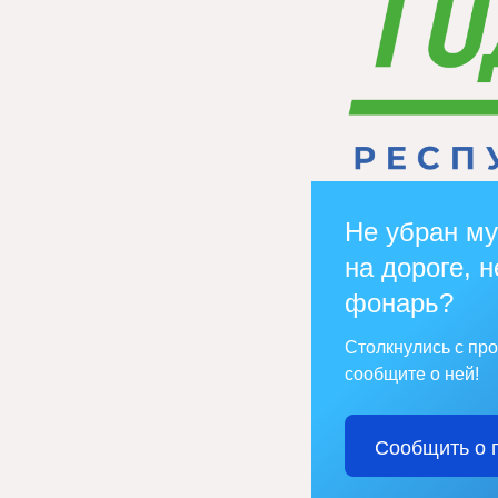
Не убран му
на дороге, н
фонарь?
Столкнулись с пр
сообщите о ней!
Сообщить о 