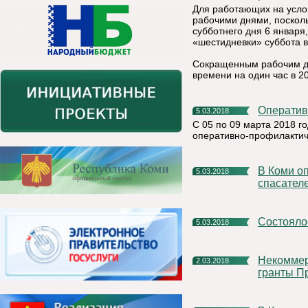
Для работающих на усло
рабочими днями, посколь
субботнего дня 6 января
«шестидневки» суббота 
Сокращенным рабочим д
времени на один час в 2
Операти
5.03.2018
С 05 по 09 марта 2018 г
оперативно-профилакти
В Коми определили сильнейших лыжников среди пожарных и
5.03.2018
спасател
Состоял
5.03.2018
Некоммерческие организации Коми могут претендовать на
2.03.2018
гранты П