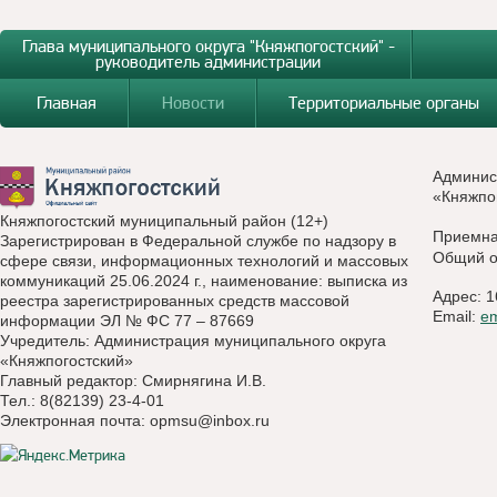
Глава муниципального округа "Княжпогостский" -
руководитель администрации
Главная
Новости
Территориальные органы
Админис
«Княжпо
Княжпогостский муниципальный район (12+)
Приемн
Зарегистрирован в Федеральной службе по надзору в
Общий о
сфере связи, информационных технологий и массовых
коммуникаций 25.06.2024 г., наименование: выписка из
Адрес: 1
реестра зарегистрированных средств массовой
Email:
e
информации ЭЛ № ФС 77 – 87669
Учредитель: Администрация муниципального округа
«Княжпогостский»
Главный редактор: Смирнягина И.В.
Тел.: 8(82139) 23-4-01
Электронная почта:
opmsu@inbox.ru