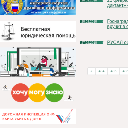
21 февраля в республике состоялась акция «Ӧтувъя коми
28.02.2018
диктант» 
Госнаграды победителям и призерам Олимпиады Путин
28.02.2018
вручит в 
РУСАЛ о
27.02.2018
«
484
485
48