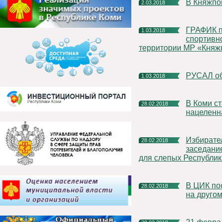
В Княжп
2.03.2018
ГРАФИК приема нормативов Всероссийского физкультурно-
1.03.2018
спортивно
территории МР «Княжп
РУСАЛ о
1.03.2018
В Коми стартовала вторая волна информирования,
28.02.2018
нацеленн
Избирательная комиссия Республики Коми провела
28.02.2018
заседани
для слепых Республик
В ЦИК поступило более миллиона заявлений на голосование
28.02.2018
на другом