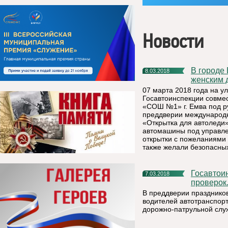
Новости
В городе Емва автоледи поздравили с Международным
8.03.2018
женским 
07 марта 2018 года на ул
Госавтоинспекции совме
«СОШ №1» г. Емва под ру
преддверии международн
«Открытка для автоледи»
автомашины под управле
открытки с пожеланиями 
также желали безопасных
Госавтоинспекторы проверят водителей во время массовых
7.03.2018
проверок
В преддверии праздников
водителей автотранспор
дорожно-патрульной слу