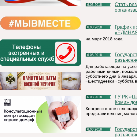
Стать резидентами ТОСЭР Емва планируют еще несколько
6.03.2018
организа
График приема граждан депутатской группой Партии
6.03.2018
«ЕДИНАЯ
на март 2018 года
Государственная инспекция труда в республике Коми
6.03.2018
разъясня
Для работающих на усло
рабочими днями, посколь
субботнего дня 6 января
«шестидневки» суббота 
ГУ РК «Центр поддержки развития экономики Республики
6.03.2018
Коми» дов
Конгресс станет площад
представительниц малого
Государственная инспекция труда в республике Коми
6.03.2018
разъясня