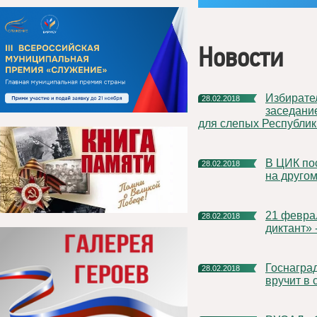
Новости
Избирательная комиссия Республики Коми провела
28.02.2018
заседани
для слепых Республик
В ЦИК поступило более миллиона заявлений на голосование
28.02.2018
на другом
21 февраля в республике состоялась акция «Ӧтувъя коми
28.02.2018
диктант» 
Госнаграды победителям и призерам Олимпиады Путин
28.02.2018
вручит в 