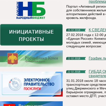
проблема
Портал «Активный регио
для собственников жилья
алгоритмами действий в 
кровель жилфонда.
К СВЕД
26.02.2018
27.02.2018 года с 12-00
«Единая Россия» Княжпог
молодых семей, имеющих
следующим вопросам:
График 
22.02.2018
ГИБДД ОМВД России по Княжпогостскому району ищет
22.02.2018
свидетел
31.01.2018 около 18 час
транспортным средством
улиц Дзержинского и Меч
барьерное ограждение, п
оставил место ДТП, учас