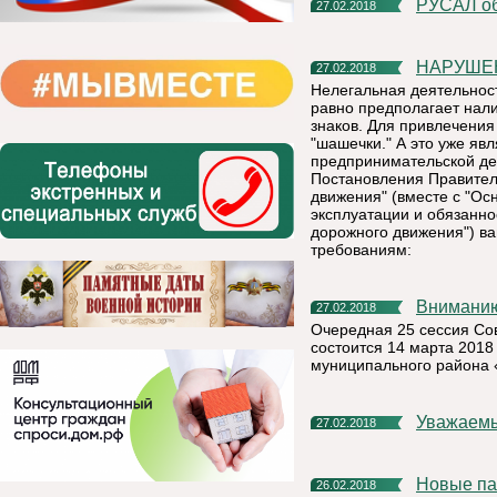
РУСАЛ о
27.02.2018
НАРУШ
27.02.2018
Нелегальная деятельност
равно предполагает нал
знаков. Для привлечения
"шашечки." А это уже яв
предпринимательской дея
Постановления Правител
движения" (вместе с "Ос
эксплуатации и обязанн
дорожного движения") в
требованиям:
Внимани
27.02.2018
Очередная 25 сессия Со
состоится 14 марта 2018
муниципального района 
Уважаемы
27.02.2018
Новые памятки помогут собственникам жилья обращаться с
26.02.2018