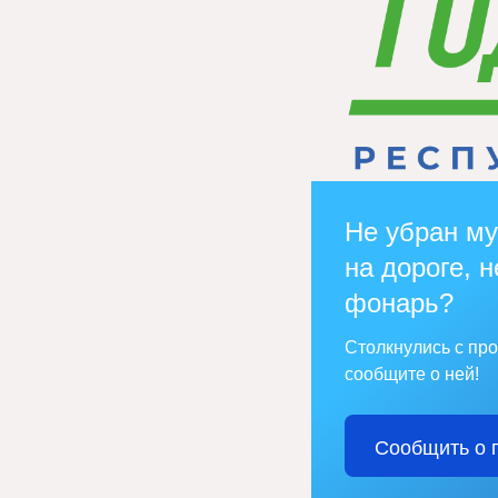
Не убран му
на дороге, н
фонарь?
Столкнулись с пр
сообщите о ней!
Сообщить о 