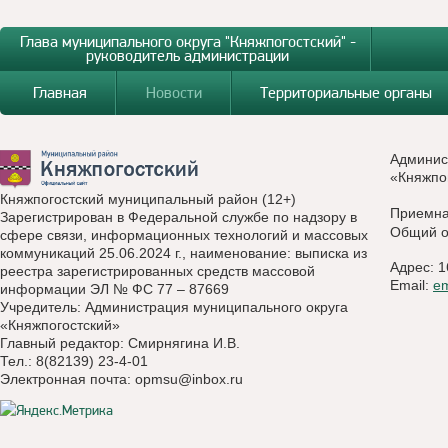
Глава муниципального округа "Княжпогостский" -
руководитель администрации
Главная
Новости
Территориальные органы
Админис
«Княжпо
Княжпогостский муниципальный район (12+)
Приемн
Зарегистрирован в Федеральной службе по надзору в
Общий о
сфере связи, информационных технологий и массовых
коммуникаций 25.06.2024 г., наименование: выписка из
Адрес: 1
реестра зарегистрированных средств массовой
Email:
e
информации ЭЛ № ФС 77 – 87669
Учредитель: Администрация муниципального округа
«Княжпогостский»
Главный редактор: Смирнягина И.В.
Тел.: 8(82139) 23-4-01
Электронная почта:
opmsu@inbox.ru