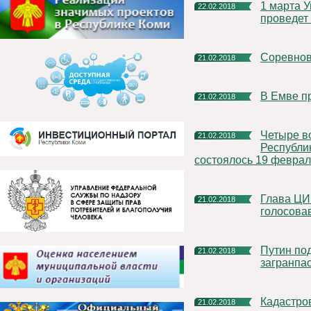
1 марта Управление Росреестра по Республики Коми
22.02.2018
проведет
Соревно
21.02.2018
В Емве 
21.02.2018
Четыре вопроса рассмотрела Избирательная комиссия
21.02.2018
Республи
состоялось 19 феврал
Глава ЦИК: На выборы-2018 придут миллионы людей, не
21.02.2018
голосова
Путин подписал закон, сокращающий оформление
21.02.2018
загранпа
Кадастро
21.02.2018