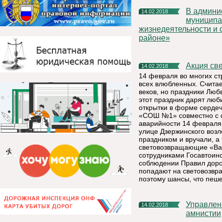
В администрации МР «Княжпогостский» утверждена
14.02.2018
муниципа
жизнедеятельности и 
районе»
Акция с
14.02.2018
14 февраля во многих ст
всех влюбленных. Считае
веков, но праздники Лю
этот праздник дарят лю
открытки в форме серде
«СОШ №1» совместно с с
аварийности 14 февраля
улице Дзержинского возл
праздником и вручали, а
световозвращающие «Вал
сотрудниками Госавтоин
соблюдении Правил дорож
попадают на световозвра
поэтому шансы, что пеше
Управление Росреестра по Республике Коми: о лесной
14.02.2018
амнистии