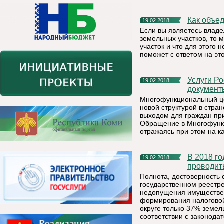
Как объ
19.02.2018
Если вы являетесь влад
земельных участков, то м
участок и что для этого
поможет с ответом на это
Услуги Росреестра в Многофункциональном центре «Мои
19.02.2018
документы
Многофункциональный ц
новой структурой в стра
выходом для граждан пр
Обращение в Многофункц
отражаясь при этом на к
В 2018 году впервые на территории Республики Коми будут
19.02.2018
проводит
Полнота, достоверность 
государственном реестр
недопущения имуществен
формирования налоговой
округе только 37% земел
соответствии с законода