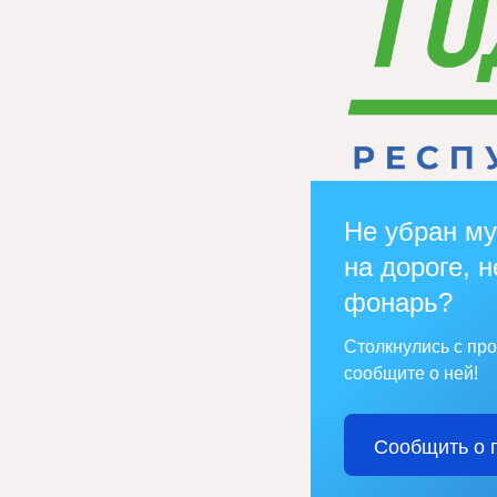
Не убран му
на дороге, н
фонарь?
Столкнулись с пр
сообщите о ней!
Сообщить о 