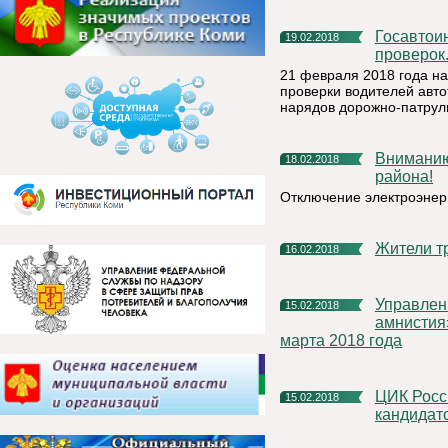
Госавтоинспекторы проверят водителей во время массовых
19.02.2018
проверок
21 февраля 2018 года на
проверки водителей авт
нарядов дорожно-патрул
Вниманию жителей и руководителям Княжпогостского
18.02.2018
района!
Отключение электроэнер
Жители 
16.02.2018
Управление Росреестра по Республике Коми: «дачная
15.02.2018
амнистия
марта 2018 года
ЦИК России утвердит график предвыборных дебатов
15.02.2018
кандидат