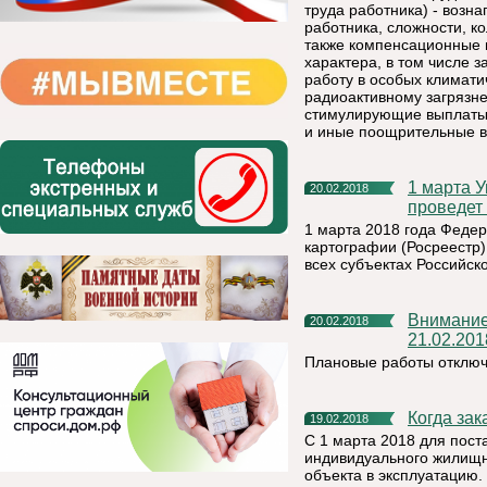
труда работника) - возн
работника, сложности, к
также компенсационные 
характера, в том числе 
работу в особых климати
радиоактивному загрязн
стимулирующие выплаты 
и иные поощрительные в
1 марта Управление Росреестра по Республики Коми
20.02.2018
проведет
1 марта 2018 года Федер
картографии (Росреестр)
всех субъектах Российск
Внимание населению!!! отключение электроэнергии
20.02.2018
21.02.201
Плановые работы отключ
Когда за
19.02.2018
С 1 марта 2018 для пост
индивидуального жилищн
объекта в эксплуатацию.