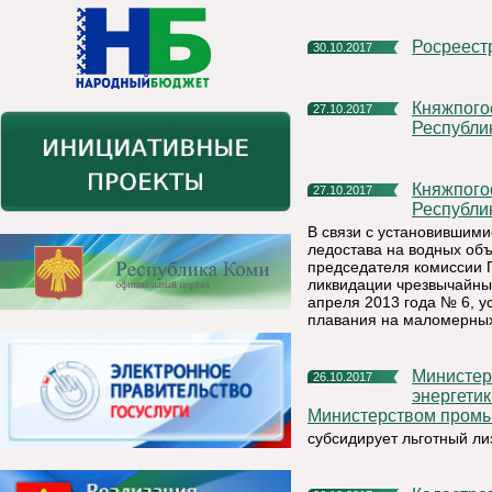
Росреест
30.10.2017
Княжпогостский участок ФКУ «Центр ГИМС МЧС России по
27.10.2017
Республи
Княжпогостский участок ФКУ «Центр ГИМС МЧС России по
27.10.2017
Республи
В связи с установившим
ледостава на водных объ
председателя комиссии 
ликвидации чрезвычайны
апреля 2013 года № 6, у
плавания на маломерных 
Министерство промышленности, природных ресурсов,
26.10.2017
энергетик
Министерством промы
субсидирует льготный ли