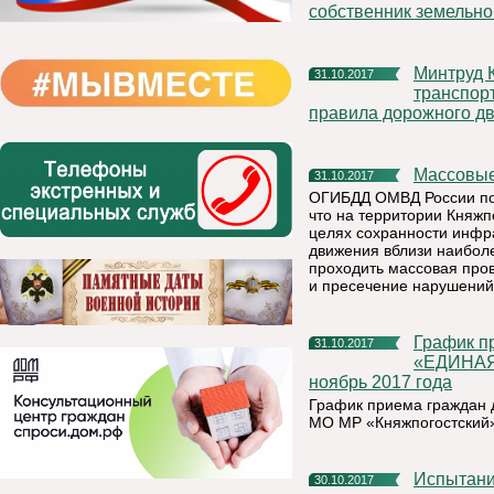
собственник земельног
Минтруд Коми: организации, которые эксплуатируют
31.10.2017
транспор
правила дорожного дв
Массовы
31.10.2017
ОГИБДД ОМВД России по 
что на территории Княжпо
целях сохранности инфр
движения вблизи наибол
проходить массовая про
и пресечение нарушений
График приема граждан депутатской группой Партии
31.10.2017
«ЕДИНАЯ
ноябрь 2017 года
График приема граждан
МО МР «Княжпогостский»
Испытан
30.10.2017