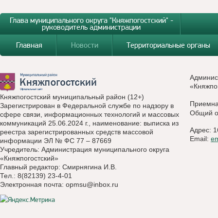
Глава муниципального округа "Княжпогостский" -
руководитель администрации
Главная
Новости
Территориальные органы
Админис
«Княжпо
Княжпогостский муниципальный район (12+)
Приемн
Зарегистрирован в Федеральной службе по надзору в
Общий о
сфере связи, информационных технологий и массовых
коммуникаций 25.06.2024 г., наименование: выписка из
Адрес: 1
реестра зарегистрированных средств массовой
Email:
e
информации ЭЛ № ФС 77 – 87669
Учредитель: Администрация муниципального округа
«Княжпогостский»
Главный редактор: Смирнягина И.В.
Тел.: 8(82139) 23-4-01
Электронная почта:
opmsu@inbox.ru