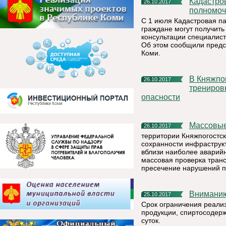
Кадастровая палата по Республике Коми расширяет свои
26.10.2017
полномоч
С 1 июля Кадастровая па
граждане могут получить
консультации специалис
Об этом сообщили предс
Коми.
В Княжпогостском районе проведена командно – штабная
26.10.2017
трениров
опасности
Массовы
26.10.2017
территории Княжпогостско
сохранности инфраструк
вблизи наиболее аварий
массовая проверка тран
пресечение нарушений п
Внимани
25.10.2017
Срок ограничения реали
продукции, спиртосодер
суток.