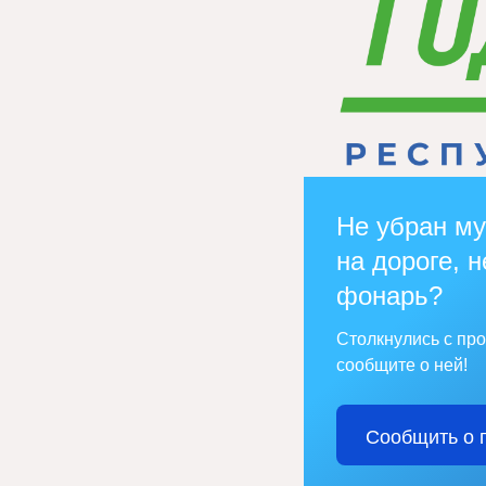
Не убран му
на дороге, н
фонарь?
Столкнулись с пр
сообщите о ней!
Сообщить о 