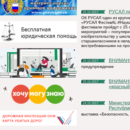
РУСАЛ п
25.10.2017
ОК РУСАЛ один из крупн
«РУСАЛ ФестивАL #Наука
фестивали пройдут с 25 
мероприятий – популяриз
изобретательству у школ
старшеклассников в овл
востребованными на про
ВНИМА
25.10.2017
предупреждение
ВНИМАНИЕ!!! По тренировке Установлен критический
25.10.2017
«красный
Министерство труда, занятости и социальной защиты
24.10.2017
Республи
выставка «Безопасность,