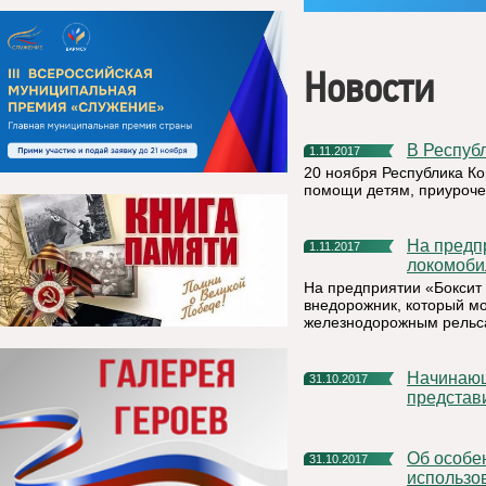
Новости
В Респу
1.11.2017
20 ноября Республика К
помощи детям, приуроче
На предприятии РУСАЛа в республике Коми появился
1.11.2017
локомоби
На предприятии «Бокси
внедорожник, который мо
железнодорожным рельс
Начинающие предприниматели прошли обучение и
31.10.2017
представ
Об особенностях и порядке изменения вида разрешенного
31.10.2017
использов