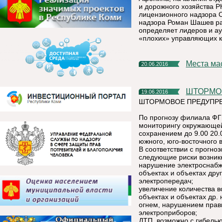
и дорожного хозяйства 
лицензионного надзора С
надзора Роман Шашев рас
определяет лидеров и аут
«плохих» управляющих к
Места м
20.06.2016
ШТОРМО
19.06.2016
ШТОРМОВОЕ ПРЕДУПРЕ
По прогнозу филиала ФГ
мониторингу окружающей
сохранением до 9.00 20.
южного, юго-восточного 
В соответствии с прогно
следующие риски возник
нарушение электроснабж
объектах и объектах дру
электропередач;
увеличение количества в
объектах и объектах др
огнем, нарушением прав
электроприборов;
ДТП, возможно с гибелью