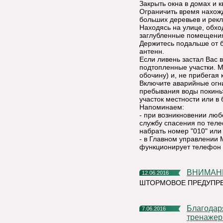
Закрыть окна в домах и к
Ограничить время нахожд
больших деревьев и рек
Находясь на улице, обхо
заглубленные помещени
Держитесь подальше от 
антенн.
Если ливень застал Вас 
подтопленные участки. М
обочину) и, не прибегая
Включите аварийные огни
пребывания воды покинь
участок местности или в
Напоминаем:
- при возникновении люб
службу спасения по тел
набрать номер "010" или 
- в Главном управлении 
функционирует телефон д
ВНИМА
12.06.2016
ШТОРМОВОЕ ПРЕДУПРЕ
Благодаря малому проекту в Емве появится уличный
7.06.2016
тренажер