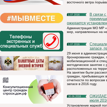
восточного ветра порыва
В связи с установлением на территории республики жаркой,
1.07.2016
преимуще
ожидается установлен
Администрация МО МР «К
мер, направленных на н
Специалисты по бронированию граждан, пребывающих в
1.07.2016
запасе, 
29 июня в администраци
бронированию граждан, 
мобилизационной и специ
методическое занятие с 
расположенных на терри
На занятии были рассмо
граждан, пребывающих в 
отчетности по вопросам 
запасе в 2016 году.
ОЖИДАЕТСЯ УСТАНОВЛЕНИЕ ЖАРКОЙ ПОГОДЫ с 1 по 6
30.06.2016
июля 201
Установление жаркой пог