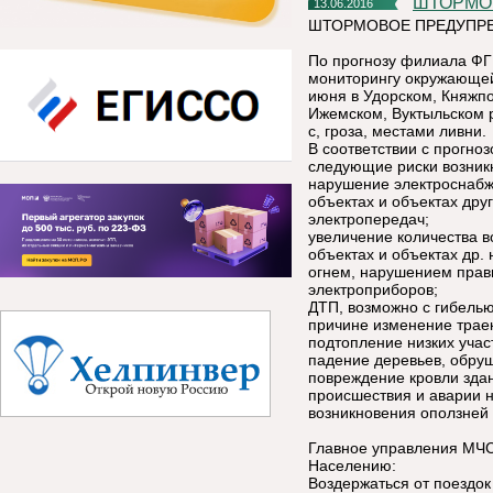
ШТОРМ
13.06.2016
ШТОРМОВОЕ ПРЕДУПРЕ
По прогнозу филиала ФГ
мониторингу окружающей 
июня в Удорском, Княжпо
Ижемском, Вуктыльском р
с, гроза, местами ливни.
В соответствии с прогно
следующие риски возник
нарушение электроснабж
объектах и объектах дру
электропередач;
увеличение количества в
объектах и объектах др
огнем, нарушением прав
электроприборов;
ДТП, возможно с гибелью
причине изменение траек
подтопление низких учас
падение деревьев, обруш
повреждение кровли зда
происшествия и аварии н
возникновения оползней 
Главное управления МЧС
Населению:
Воздержаться от поездок 