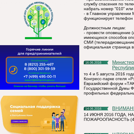
службу спасения по тел
набрать номер "010" или 
- в Главном управлении 
функционирует телефон д
Должностным лицам:
- провести оповещение 
имеющихся способов оп
СМИ (телерадиовещание)
официальная страница в
Министерство промышленности, транспорта и энергетики
16.06.2016
Республи
то 4 и 5 августа 2016 года
Конгресс-парке отеля «
Евразийский форум «ТАК
Государственной Думы Ф
профильных федеральных
ВНИМАН
14.06.2016
14 ИЮНЯ 2016 ГОДА, 
ПОЖАРООПАСНОСТЬ (4-