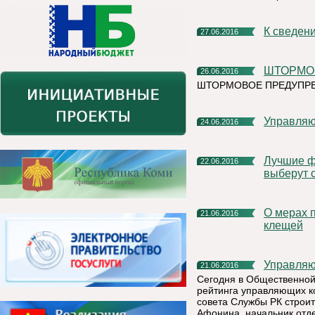
К сведе
27.06.2016
ШТОРМО
26.06.2016
ШТОРМОВОЕ ПРЕДУПРЕЖД
Управля
24.06.2016
Лучшие фотографии о сельской жизни в Республике Коми
22.06.2016
выберут 
О мерах профилактики заболевания и действиях при укусах
21.06.2016
клещей
Управля
21.06.2016
Сегодня в Общественной
рейтинга управляющих к
совета Службы РК строит
Афонина, начальник отд