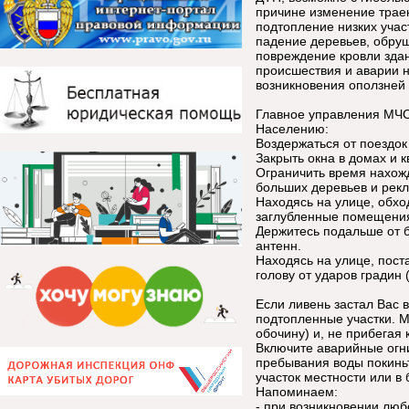
причине изменение траек
подтопление низких учас
падение деревьев, обруш
повреждение кровли зда
происшествия и аварии н
возникновения оползней 
Главное управления МЧС
Населению:
Воздержаться от поездок 
Закрыть окна в домах и к
Ограничить время нахожд
больших деревьев и рек
Находясь на улице, обхо
заглубленные помещени
Держитесь подальше от 
антенн.
Находясь на улице, пост
голову от ударов градин 
Если ливень застал Вас 
подтопленные участки. М
обочину) и, не прибегая
Включите аварийные огни
пребывания воды покинь
участок местности или в
Напоминаем:
- при возникновении люб