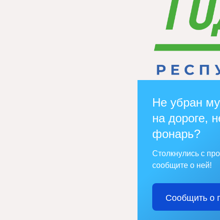
Не убран му
на дороге, н
фонарь?
Столкнулись с пр
сообщите о ней!
Сообщить о 