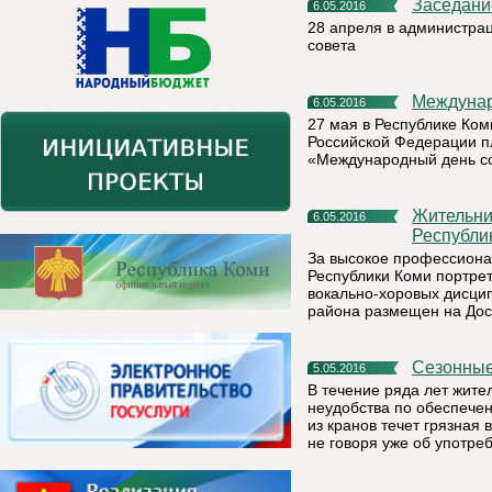
Заседан
6.05.2016
28 апреля в администра
совета
Междуна
6.05.2016
27 мая в Республике Ком
Российской Федерации пл
«Международный день с
Жительница г. Емва Надежда Манова – на Доске почета
6.05.2016
Республи
За высокое профессиона
Республики Коми портр
вокально-хоровых дисцип
района размещен на Дос
Сезонны
5.05.2016
В течение ряда лет жит
неудобства по обеспечен
из кранов течет грязная 
не говоря уже об употре