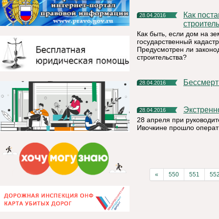
Как поставить на кадастровый учет объект незавершенного
28.04.2016
строител
Как быть, если дом на з
государственный кадастр
Предусмотрен ли законо
строительства?
Бессмер
28.04.2016
Экстрен
28.04.2016
28 апреля при руководи
Ивочкине прошло операт
«
550
551
55