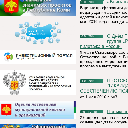
«Вниман
5.05.2016
В целях профилактики де
недопущения аварийности
адаптации детей к началу
мая 2016 года проводит
С Днём Победы Республику Коми поздравит пилотажная
4.05.2016
группа «
пилотажа в России.
9 мая в Сыктывкаре сос
Отечественной войне. В 
проведению мероприятия
программа выступления.
ПРОТОКОЛ КОМИССИИ ПО ПРЕДУПРЕЖДЕНИЮ И
1.05.2016
ЛИКВИД
ОБЕСПЕЧЕНИЮ ПОЖА
от 1 мая 2016 г. №3
Новым п
29.04.2016
29 апреля прошла внеоч
созыва. Депутаты обсуди