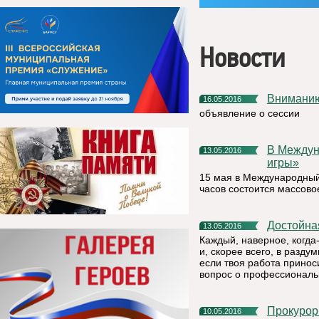
Новости
Внимани
16.05.2016
объявление о сессии
В Международный день семьи в Емве пройдут «Семейные
13.05.2016
игры»
15 мая в Международный 
часов состоится массов
Достойн
13.05.2016
Каждый, наверное, когда
и, скорее всего, в разд
если твоя работа принос
вопрос о профессиональ
Прокуро
10.05.2016