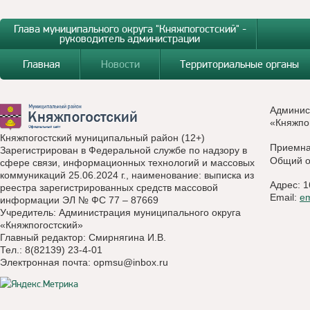
Глава муниципального округа "Княжпогостский" -
руководитель администрации
Главная
Новости
Территориальные органы
Админис
«Княжпо
Княжпогостский муниципальный район (12+)
Приемн
Зарегистрирован в Федеральной службе по надзору в
Общий о
сфере связи, информационных технологий и массовых
коммуникаций 25.06.2024 г., наименование: выписка из
Адрес: 1
реестра зарегистрированных средств массовой
Email:
e
информации ЭЛ № ФС 77 – 87669
Учредитель: Администрация муниципального округа
«Княжпогостский»
Главный редактор: Смирнягина И.В.
Тел.: 8(82139) 23-4-01
Электронная почта:
opmsu@inbox.ru