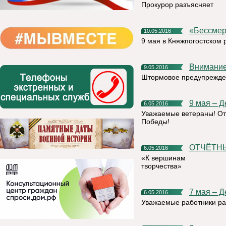
Прокурор разъясняет
«Бессм
10.05.2016
9 мая в Княжпогостском 
Внимани
9.05.2016
Штормовое предупрежде
9 мая – 
6.05.2016
Уважаемые ветераны! От
Победы!
ОТЧЁТ
6.05.2016
«К вершинам
творчества»
7 мая – 
6.05.2016
Уважаемые работники рад