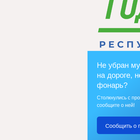
Не убран му
на дороге, н
фонарь?
Столкнулись с пр
сообщите о ней!
Сообщить о 