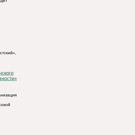
едет
стский»,
вности»
анизация
сокой