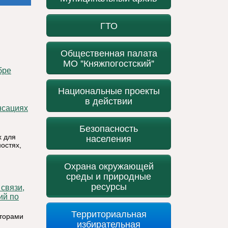
ГТО
Общественная палата
МО "Княжпогостский"
Национальные проекты
в действии
Безопасность
населения
х для
остях,
Охрана окружающей
среды и природные
ресурсы
ий по
Территориальная
аторами
избирательная