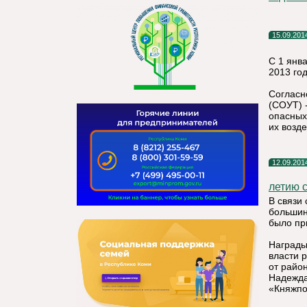
15.09.201
С 1 янв
2013 го
Согласн
(СОУТ) 
опасных
их возде
12.09.201
летию 
В связи 
большин
было пр
Награды
власти 
от райо
Надежда
«Княжпо