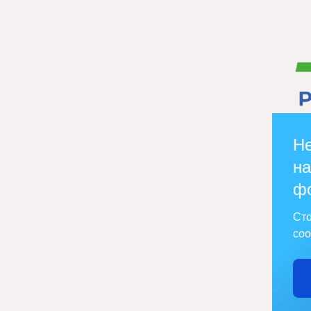
Не
на
ф
Сто
соо