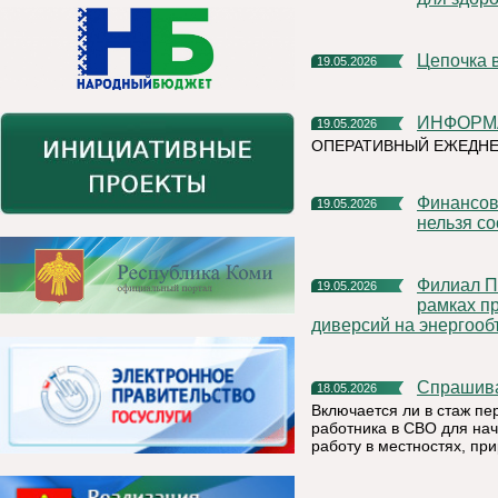
Цепочка 
19.05.2026
ИНФОР
19.05.2026
ОПЕРАТИВНЫЙ ЕЖЕДНЕ
Финансовая грамотность: напоминаем, какую информацию
19.05.2026
нельзя с
Филиал ПАО «Россети Северо-Запад» в Республике Коми в
19.05.2026
рамках п
диверсий на энергооб
Спрашив
18.05.2026
Включается ли в стаж пе
работника в СВО для нач
работу в местностях, пр