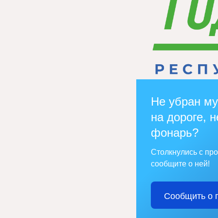
Не убран му
на дороге, н
фонарь?
Столкнулись с пр
сообщите о ней!
Сообщить о 