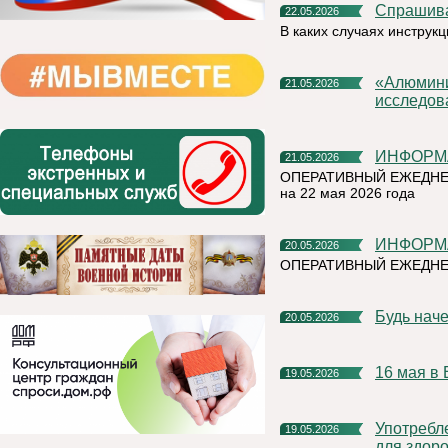
Спрашив
22.05.2026
В каких случаях инструк
«Алюминиевая азбука» на призы РУСАЛа выбрала лучшие
21.05.2026
исследов
ИНФОР
21.05.2026
ОПЕРАТИВНЫЙ ЕЖЕДНЕ
на 22 мая 2026 года
ИНФОР
20.05.2026
ОПЕРАТИВНЫЙ ЕЖЕДНЕ
Будь нач
20.05.2026
16 мая 
19.05.2026
Употребление наркотических и психотропных веществ опасно
19.05.2026
для здоро