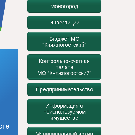
Моногород
Инвестиции
Бюджет МО
"Княжпогостский"
Контрольно-счетная
палата
МО "Княжпогостский"
Предпринимательство
Информация о
неиспользуемом
имуществе
сте
Муниципальный архив