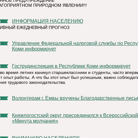
ННОЕ ПРЕДУПРЕЖДЕНИЕ
АГОПРИЯТНОМ ПРИРОДНОМ ЯВЛЕНИИ!!!
ИНФОРМАЦИЯ НАСЕЛЕНИЮ
6
ТИВНЫЙ ЕЖЕДНЕВНЫЙ ПРОГНОЗ
Управление Федеральной налоговой службы по Республике
6
Коми информирует
Гострудинспекция в Республике Коми информирует
6
во время летних каникул старшеклассники и студенты, часто вперв
т опыт работы. А что бы этот опыт был успешным, важно соблюдат
ния трудового законодательства.
Волонтерам г. Емвы вручены Благодарственные пись
6
Княжпогостский округ присоединился к Всероссийской акции
6
«Минута молчания»