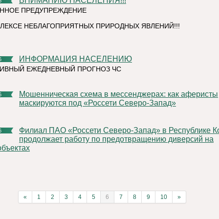
ВНИМАНИЮ НАСЕЛЕНИЯ!!!
6
ННОЕ ПРЕДУПРЕЖДЕНИЕ
ЛЕКСЕ НЕБЛАГОПРИЯТНЫХ ПРИРОДНЫХ ЯВЛЕНИЙ!!!
ИНФОРМАЦИЯ НАСЕЛЕНИЮ
6
ИВНЫЙ ЕЖЕДНЕВНЫЙ ПРОГНОЗ ЧС
Мошенническая схема в мессенджерах: как аферисты
6
маскируются под «Россети Северо-Запад»
Филиал ПАО «Россети Северо-Запад» в Республике Коми
6
продолжает работу по предотвращению диверсий на
объектах
«
1
2
3
4
5
6
7
8
9
10
»