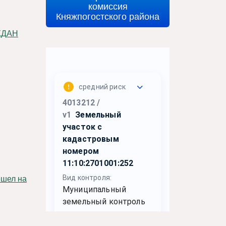
комиссия
Княжпогостского района
ЖДАН