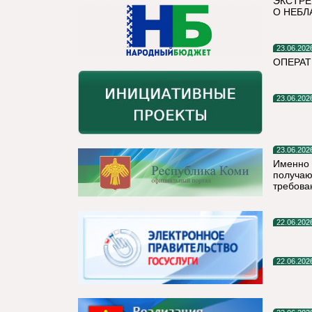
ЭКСТРЕ
О НЕБЛ
23.06.202
ОПЕРА
23.06.202
23.06.202
Именно 
получаю
требова
22.06.202
22.06.202