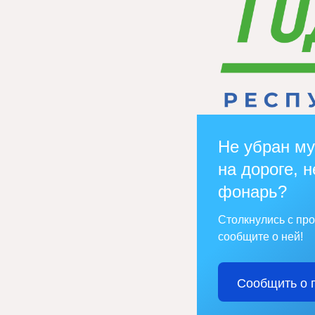
Не убран му
на дороге, н
фонарь?
Столкнулись с пр
сообщите о ней!
Сообщить о 