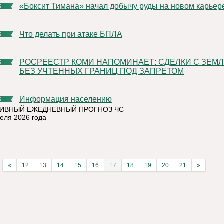
«Боксит Тимана» начал добычу руды на новом карьер
6
Что делать при атаке БПЛА
6
РОСРЕЕСТР КОМИ НАПОМИНАЕТ: СДЕЛКИ С ЗЕМЛЕЙ
6
БЕЗ УЧТЕННЫХ ГРАНИЦ ПОД ЗАПРЕТОМ
Информация населению
6
ИВНЫЙ ЕЖЕДНЕВНЫЙ ПРОГНОЗ ЧС
реля 2026 года
«
12
13
14
15
16
17
18
19
20
21
»