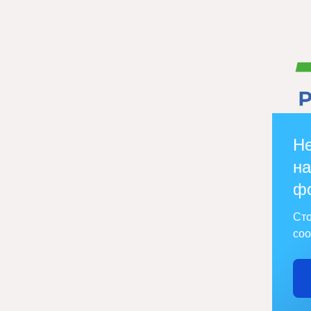
Не
на
ф
Сто
соо