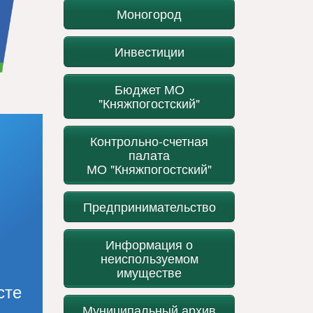
Моногород
Инвестиции
Бюджет МО
"Княжпогостский"
Контрольно-счетная
палата
МО "Княжпогостский"
Предпринимательство
Информация о
неиспользуемом
имуществе
сте
Муниципальный архив