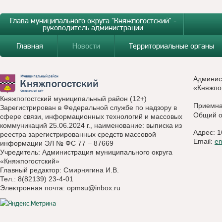
Глава муниципального округа "Княжпогостский" -
руководитель администрации
Главная
Новости
Территориальные органы
Админис
«Княжпо
Княжпогостский муниципальный район (12+)
Приемн
Зарегистрирован в Федеральной службе по надзору в
Общий о
сфере связи, информационных технологий и массовых
коммуникаций 25.06.2024 г., наименование: выписка из
Адрес: 1
реестра зарегистрированных средств массовой
Email:
e
информации ЭЛ № ФС 77 – 87669
Учредитель: Администрация муниципального округа
«Княжпогостский»
Главный редактор: Смирнягина И.В.
Тел.: 8(82139) 23-4-01
Электронная почта:
opmsu@inbox.ru