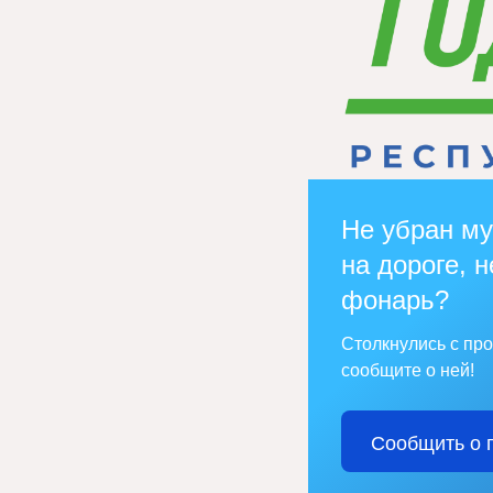
Не убран му
на дороге, н
фонарь?
Столкнулись с пр
сообщите о ней!
Сообщить о 