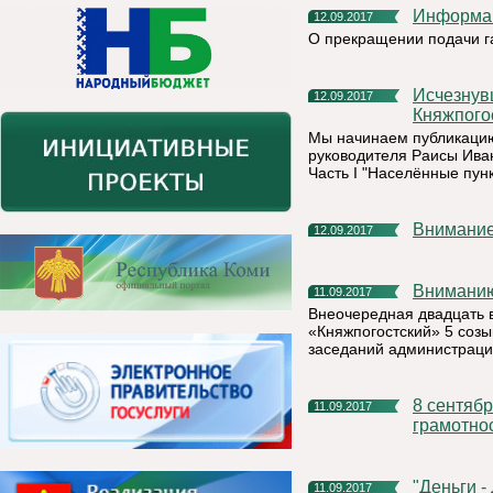
Информа
12.09.2017
О прекращении подачи г
Исчезнувшие и исчезающие поселения на территории
12.09.2017
Княжпого
Мы начинаем публикацию
руководителя Раисы Ива
Часть I "Населённые пун
Внимание
12.09.2017
Внимани
11.09.2017
Внеочередная двадцать 
«Княжпогостский» 5 созыв
заседаний администраци
8 сентября 2017г в России проходил День финансовой
11.09.2017
грамотнос
"Деньги 
11.09.2017