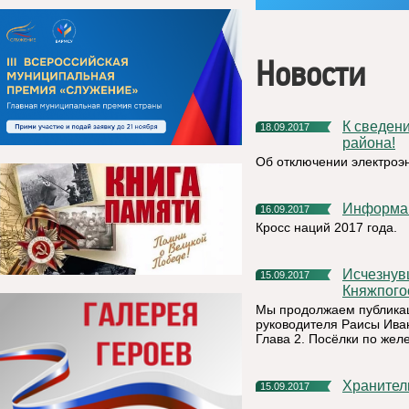
Новости
К сведению жителей и руководителей Княжпогостского
18.09.2017
района!
Об отключении электроэ
Информа
16.09.2017
Кросс наций 2017 года.
Исчезнувшие и исчезающие поселения на территории
15.09.2017
Княжпого
Мы продолжаем публикац
руководителя Раисы Ива
Глава 2. Посёлки по жел
Хранител
15.09.2017