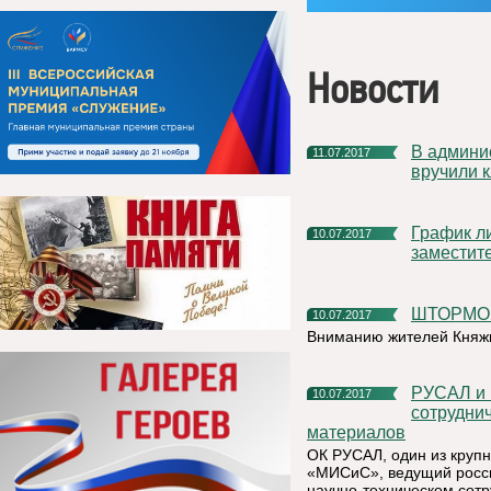
Новости
В администрации МР «Княжпогостский» торжественно
11.07.2017
вручили 
График личного приема руководителя администрации и
10.07.2017
заместит
ШТОРМ
10.07.2017
Вниманию жителей Княжп
РУСАЛ и НИТУ «МИСиС» заключили соглашение о
10.07.2017
сотрудни
материалов
ОК РУСАЛ, один из круп
«МИСиС», ведущий росси
научно-техническом сотр