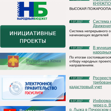
КНЯЖПОГ
ВЫСОКАЯ ПОЖАРООПАС
Система непрерывного обучения Безопасности Дорожного
7.07.2017
Движения
Система непрерывного о
начинающих водителей
В муниципалитетах началась активная стадия реализации
7.07.2017
народных
По итогам состоявшегос
отбору народных проект
направлениям.
Росреестр информирует, что с 1 июля действуют новые
7.07.2017
требован
кадастровый учет
Информация об открытии движения по наплавным мостам
6.07.2017
через р. 
р. Лыжа в Печорском 