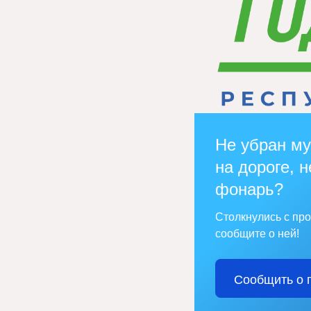
Не убран му
на дороге, н
фонарь?
Столкнулись с пр
сообщите о ней!
Сообщить о 