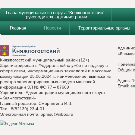
Глава муниципального округа "Княжпогостский" -
руководитель администрации
Главная
Новости
Территориальные органы
Админис
«Княжпо
Княжпогостский муниципальный район (12+)
Приемн
Зарегистрирован в Федеральной службе по надзору в
Общий о
сфере связи, информационных технологий и массовых
коммуникаций 25.06.2024 г., наименование: выписка из
Адрес: 1
реестра зарегистрированных средств массовой
Email:
e
информации ЭЛ № ФС 77 – 87669
Учредитель: Администрация муниципального округа
«Княжпогостский»
Главный редактор: Смирнягина И.В.
Тел.: 8(82139) 23-4-01
Электронная почта:
opmsu@inbox.ru