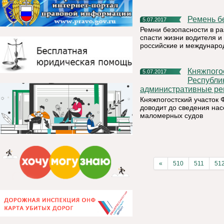
Ремень 
5.07.2017
Ремни безопасности в ра
спасти жизни водителя 
российские и междунаро
Княжпогостский участок ФКУ «Центр ГИМС МЧС России по
5.07.2017
Республи
административные ре
Княжпогостский участок
доводит до сведения на
маломерных судов
«
510
511
51