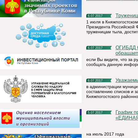
Тружени
6.07.2017
1 июля в Княжпогостско
Президента Российской 
труженицам тыла, достиг
ОГИБДД ОМВД России по Княжпогостскому району
6.07.2017
обращает
если Вы видите, что за 
сообщать данную инфо
Уважаем
6.07.2017
в администрации муници
составлению списков и з
Княжпогостского районно
График приема граждан депутатской группой Партии
5.07.2017
«ЕДИНАЯ
на июль 2017 года