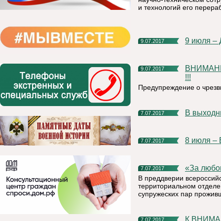
и технологий его перераб
9 июля –
9.07.2017
ВНИМАНИЮ НАСЕЛЕНИЯ КНЯЖПОГОСТСКОГО РАЙОНА
9.07.2017
!!!
Предупреждение о чрезв
В выход
7.07.2017
8 июля –
7.07.2017
«За люб
7.07.2017
В преддверии всероссийс
территориальном отделе
супружеских пар проживш
К ВНИМАНИЮ ЖИТЕЛЕЙ И ОРГАНИЗАЦИЙ
7.07.2017