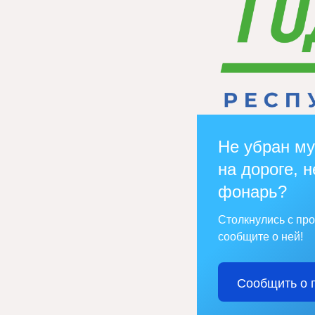
Не убран му
на дороге, н
фонарь?
Столкнулись с пр
сообщите о ней!
Сообщить о 