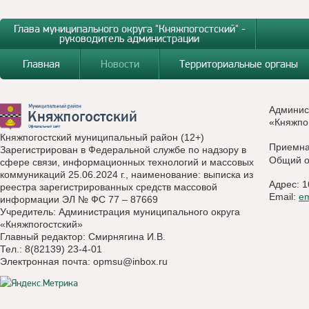
Глава муниципального округа "Княжпогостский" -
руководитель администрации
Главная
Новости
Территориальные органы
Админис
«Княжпо
Княжпогостский муниципальный район (12+)
Приемн
Зарегистрирован в Федеральной службе по надзору в
Общий о
сфере связи, информационных технологий и массовых
коммуникаций 25.06.2024 г., наименование: выписка из
Адрес: 1
реестра зарегистрированных средств массовой
Email:
e
информации ЭЛ № ФС 77 – 87669
Учредитель: Администрация муниципального округа
«Княжпогостский»
Главный редактор: Смирнягина И.В.
Тел.: 8(82139) 23-4-01
Электронная почта:
opmsu@inbox.ru