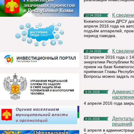
К сведен
12.04.2016
Княжпогостское ДРСУ дов
апреля 2016 года на авт
подъём аппарелей, прое
период паводка.
К сведен
11.04.2016
12 апреля 2016 года с 1
энергетики Республики 
прием на базе Княжпого
приёмная Главы Республик
Вопросы можно задать п
Администрация МР «Княжпогостский» информирует
8.04.2016
населени
4 апреля 2016 года зак
Депутаты заслушали отчеты и приняли ряд важных
8.04.2016
решений
6 апреля в администрац