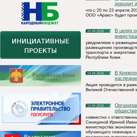
доводит 
что с 20 по 23 апреля 2
ООО «Аракс» будет прои
В целях организации работы в части активизации
15.04.2016
инвестиц
уведомляем о размещени
размещению производств
транспорта и энергетики
Республики Коми.
В Княжпогостском районе дан старт марафону «Мы -
14.04.2016
наследни
Акция проводится в рамк
Великой Отечественной 
Организационным комитетом конкурса «Ежегодная
12.04.2016
обществе
совместно с ответствен
Синициной Ириной Ивано
министерства экономики 
обучающего семинара о
реализации инвестиционн