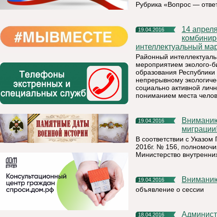
Рубрика «Вопрос — отве
14 апреля 2016 года на базе МАДОУ «Детский сад №10
19.04.2016
комбинир
интеллектуальный мар
Районный интеллектуаль
мероприятием эколого-б
образования Республики
непрерывному экологиче
социально активной личн
пониманием места челов
Вниманию получателей государственных услуг в сфере
19.04.2016
миграции
В соответствии с Указом
2016г. № 156, полномоч
Министерство внутренних
Внимани
19.04.2016
объявление о сессии
Администрация муниципального района «Княжпогостский»
18.04.2016