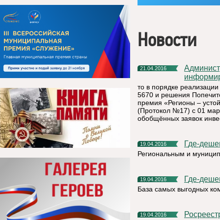
Новости
Администрация муниципального района «Княжпогостский»
21.04.2016
информир
то в порядке реализации
5670 и решения Попечит
премия «Регионы – устойч
(Протокол №17) с 01 мар
обобщённых заявок инвес
Где-деше
19.04.2016
Региональным и муницип
Где-деше
19.04.2016
База самых выгодных ко
Росреес
19.04.2016