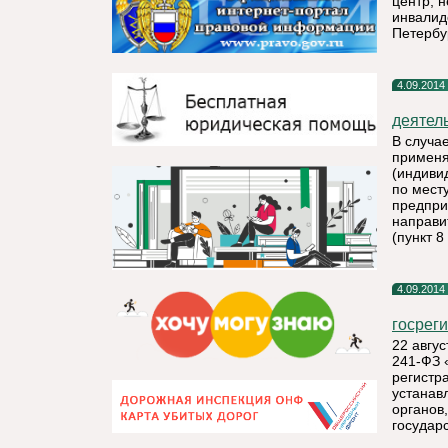
центр, 
инвалид
Петербу
4.09.2014
деятел
В случа
применя
(индиви
по мест
предпри
направи
(пункт 8
4.09.2014
госрег
22 авгус
241-ФЗ 
регистр
устанав
органов
государ