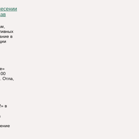
рав
ам,
тивных
ание в
ции
ье»
.00
. Отла,
!» в
а
ление