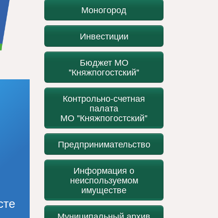
Моногород
Инвестиции
Бюджет МО
"Княжпогостский"
Контрольно-счетная
палата
МО "Княжпогостский"
Предпринимательство
Информация о
неиспользуемом
имуществе
сте
Муниципальный архив