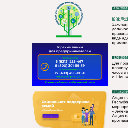
4.09.2014
юридич
Законоп
должнос
правона
виде ад
применя
1.09.2014
Для про
планиру
часов в 
с. Шошк
27.08.201
Акция п
Республи
меропри
«Зелёна
Акцию п
противо