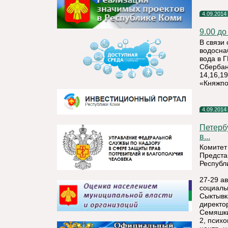
4.09.2014
9.00 до
В связи
водосна
вода в 
Сбербан
14,16,1
«Княжпо
4.09.2014
Петерб
в...
Комитет
Предста
Республ
27-29 а
социаль
Сыктывк
директо
Семяшки
2, псих