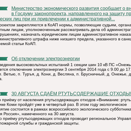
Министерство экономического развития сообщает о внесении
в Госдуму законопроекта, направленного на защиту п
еских лиц при их привлечении к административной...
роектом закрепляются в КоАП нормы, позволяющие судьям, орган
тным лицам, уполномоченным рассматривать дела об администра
рушениях, назначать юридическим лицам административное наказ
министративного штрафа ниже низшего предела, указанного в санк
емой статьи КоАП.
Об отключении электроэнергии
ведения высоковольтных испытаний 1 секции шин 10 кВ ПС «Онеж
ется отключение электроэнергии 3 сентября 2014 года с 9.00 до 17
п. Ветью, п. Туръя, д. Кони, д. Весляна, п. Брусничный, д. Онежье, д
а.
30 АВГУСТА СДАЁМ РТУТЬСОДЕРЖАЩИЕ ОТХОДЫ!
4
о приёму от населения ртутьсодержащих отходов «Внимание: ртуть
ке Коми пройдёт уже в четвертый раз. В этом году экологическое
ятие состоится в рамках всероссийского экологического субботник
я Россия», намеченного на 30 августа.
о приёму ртутьсодержащих отходов проводит региональное Управ
пожарной службы и гражданской защиты.