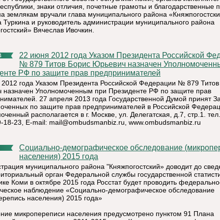
республики, знаки отличия, почетные грамоты и благодарственные 
на землякам вручали глава муниципального района «Княжпогостск
 Туркина и руководитель администрации муниципального района
гостский» Вячеслав Ивочкин.
22 июня 2012 года Указом Президента Российской Федерации
4
№ 879 Титов Борис Юрьевич назначен Уполномоченн
енте РФ по защите прав предпринимателей
 2012 года Указом Президента Российской Федерации № 879 Титов
 назначен Уполномоченным при Президенте РФ по защите прав
нимателей. 27 апреля 2013 года Государственной Думой принят З
оченных по защите прав предпринимателей в Российской Федерац
ченный располагается в г. Москве, ул. Делегатская, д.7, стр.1. тел
-18-23, E-mail:
mail@ombudsmanbiz.ru, www.ombudsmanbiz.ru
Социально-демографическое обследование (микроперепись
населения) 2015 года
трация муниципального района "Княжпогостский» доводит до свед
риториальный орган Федеральной службы государственной статист
ике Коми в октябре 2015 года Росстат будет проводить федерально
ическое наблюдение «Социально-демографическое обследование
ерепись населения) 2015 года»
ние микропереписи населения предусмотрено пунктом 91 Плана