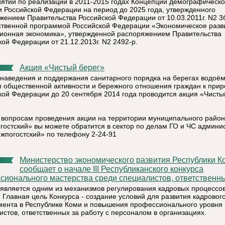
ятий по реализации в 2011-2015 годах Концепции демографическ
и Российской Федерации на период до 2025 года, утвержденного
жением Правительства Российской Федерации от 10.03.2011г. N2 3б
ственной программой Российской Федерации «Экономическое разв
ионная экономика», утвержденной распоряжением Правительства
кой Федерации от 21.12.2013г. N2 2492-р.
Акция «Чистый берег»
 наведения и поддержания санитарного порядка на берегах водоём
я общественной активности и бережного отношения граждан к прир
кой Федерации до 20 сентября 2014 года проводится акция «Чисты
 вопросам проведения акции на территории муниципального райо
гостский» вы можете обратится в сектор по делам ГО и ЧС админи
жпогостский» по телефону 2-24-91
Министерство экономического развития Республики Коми
сообщает о начале III Республиканского конкурса
сионального мастерства среди специалистов, ответственных
 является одним из механизмов регулирования кадровых процессов
. Главная цель Конкурса - создание условий для развития кадровог
ента в Республике Коми и повышения профессионального уровня
истов, ответственных за работу с персоналом в организациях.