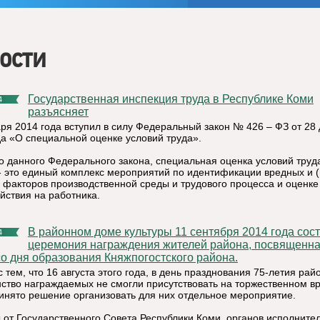
ости
Государственная инспекция труда в Республике Коми
4
разъясняет
аря 2014 года вступил в силу Федеральный закон № 426 – ФЗ от 28
да «О специальной оценке условий труда».
о данного Федерального закона, специальная оценка условий труд
- это единый комплекс мероприятий по идентификации вредных и (
 факторов производственной среды и трудового процесса и оценке
йствия на работника.
В районном доме культуры 11 сентября 2014 года состоялась
4
церемония награждения жителей района, посвященна
со дня образования Княжпогостского района.
с тем, что 16 августа этого года, в день празднования 75-летия рай
ство награждаемых не смогли присутствовать на торжественном вр
инято решение организовать для них отдельное мероприятие.
 от Государственного Совета Республики Коми, органов исполните