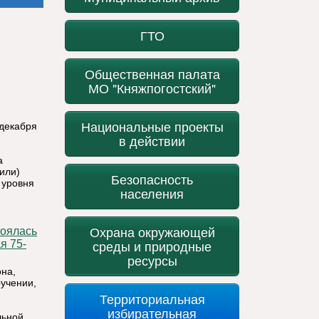
ГТО
Общественная палата
МО "Княжпогостский"
Национальные проекты
 декабря
в действии
а
или)
Безопасность
 уровня
населения
Охрана окружающей
среды и природные
я 75-
ресурсы
она,
учении,
Территориальная
избирательная
льной