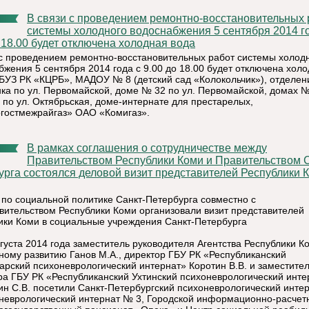
В связи с проведением ремонтно-восстановительных работ
системы холодного водоснабжения 5 сентября 2014 г
 18.00 будет отключена холодная вода
 с проведением ремонтно-восстановительных работ системы холод
бжения 5 сентября 2014 года с 9.00 до 18.00 будет отключена хол
ГБУЗ РК «КЦРБ», МАДОУ № 8 (детский сад «Колокольчик»), отделен
ка по ул. Первомайской, доме № 32 по ул. Первомайской, домах
9 по ул. Октябрьская, доме-интернате для престарелых,
гостмежрайгаз» ОАО «Комигаз».
В рамках соглашения о сотрудничестве между
Правительством Республики Коми и Правительством С
урга состоялся деловой визит представителей Республики 
 по социальной политике Санкт-Петербурга совместно с
вительством Республики Коми организовали визит представителей
ики Коми в социальные учреждения Санкт-Петербурга
вгуста 2014 года заместитель руководителя Агентства Республики К
ному развитию Ганов М.А., директор ГБУ РК «Республиканский
арский психоневрологический интернат» Коротин В.В. и заместите
ра ГБУ РК «Республиканский Ухтинский психоневрологический инте
н С.В. посетили Санкт-Петербургский психоневрологический инте
оневрологический интернат № 3, Городской информационно-расчет