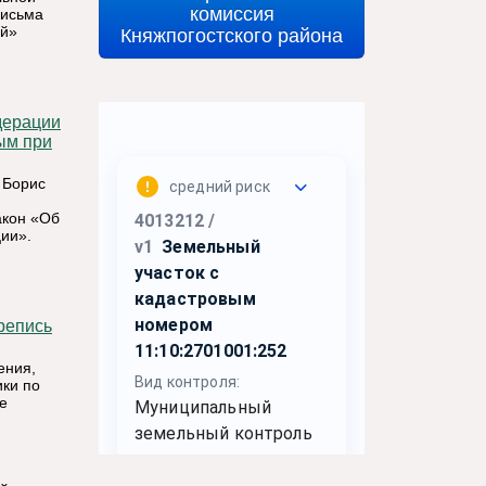
комиссия
письма
Княжпогостского района
ий»
ым при
 Борис
акон «Об
ии».
.
ения,
ики по
е