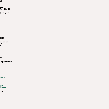
ой
7-р, и
итие и
ов,
оде в
й
на
страции
...
 в
о