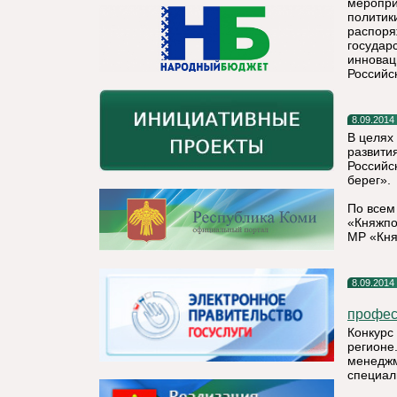
меропри
политик
распоря
государ
инновац
Российс
8.09.2014
В целях
развити
Российс
берег».
По всем
«Княжпо
МР «Кня
8.09.2014
профес
Конкурс
регионе
менеджм
специал