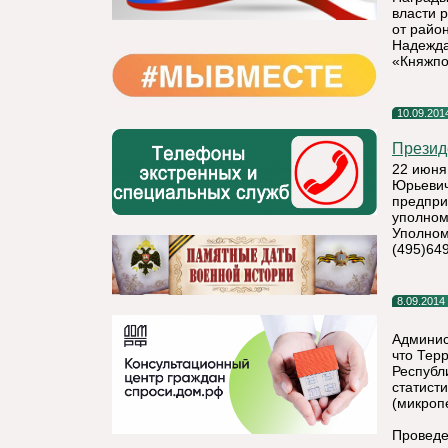
власти 
от райо
Надежда
«Княжпо
10.09.201
Презид
22 июня
Юрьевич
предпри
уполном
Уполномо
(495)649
8.09.2014
Админис
что Тер
Республ
статист
(микроп
Проведе