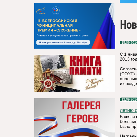
Нов
15.09.201
С 1 янв
2013 го
Согласн
(СОУТ) 
опасных
их возде
12.09.201
летию 
В связи 
большин
было пр
Награды