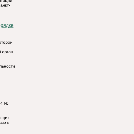
итации
анкт-
оторой
 орган
льности
14 №
ующих
азе в