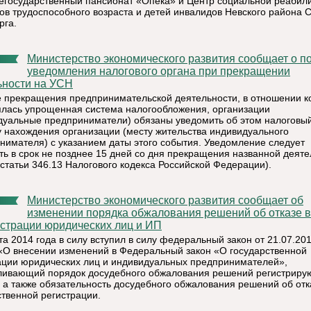
негосударственный пансионат «Опека» и Центр социальной реабил
ов трудоспособного возраста и детей инвалидов Невского района С
рга.
Министерство экономического развития сообщает о порядке
уведомления налогового органа при прекращении
ьности на УСН
е прекращения предпринимательской деятельности, в отношении к
лась упрощенная система налогообложения, организации
дуальные предприниматели) обязаны уведомить об этом налоговый
у нахождения организации (месту жительства индивидуального
нимателя) с указанием даты этого события. Уведомление следует
ть в срок не позднее 15 дней со дня прекращения названной деяте
 статьи 346.13 Налогового кодекса Российской Федерации).
Министерство экономического развития сообщает об
изменении порядка обжалования решений об отказе в
истрации юридических лиц и ИП
та 2014 года в силу вступил в силу федеральный закон от 21.07.20
«О внесении изменений в Федеральный закон «О государственной
ации юридических лиц и индивидуальных предпринимателей»,
ливающий порядок досудебного обжалования решений регистрир
, а также обязательность досудебного обжалования решений об отк
ственной регистрации.