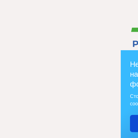
Не
на
ф
Сто
соо