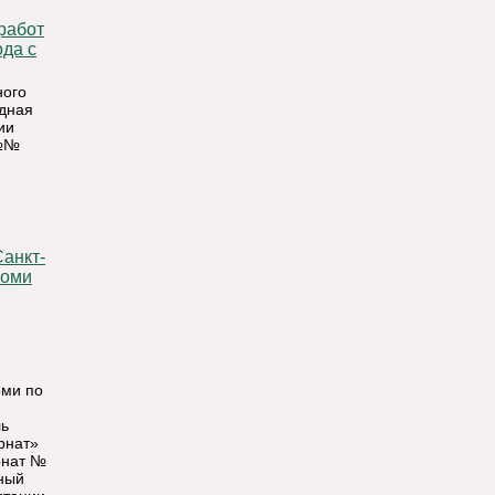
ода с
ного
одная
ии
 №№
анкт-
Коми
оми по
ль
рнат»
рнат №
ный